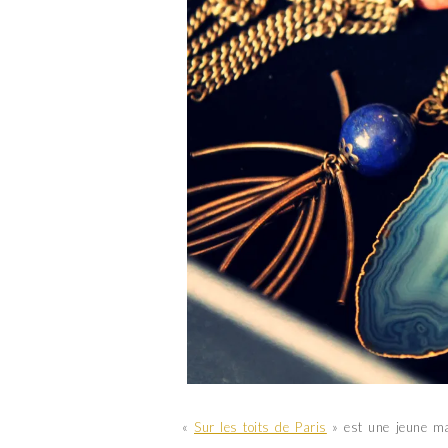
«
Sur les toits de Paris
» est une jeune mar