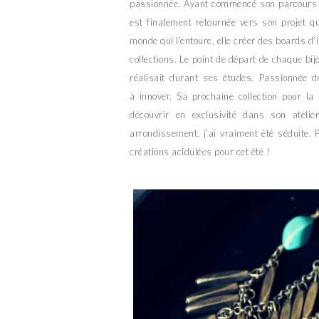
passionnée. Ayant commencé son parcours p
est finalement retournée vers son projet qu
monde qui l’entoure, elle créer des boards d’
collections. Le point de départ de chaque bij
réalisait durant ses études. Passionnée de
à innover. Sa prochaine collection pour la
découvrir en exclusivité dans son ateli
arrondissement, j’ai vraiment été séduite.
créations acidulées pour cet été !