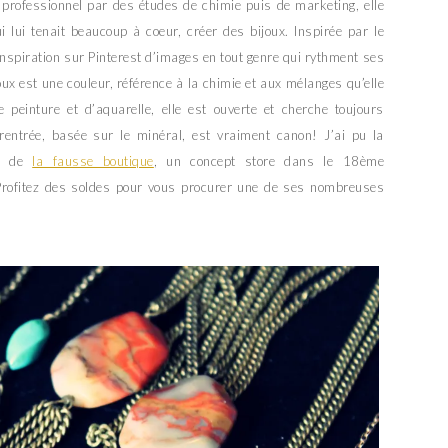
rofessionnel par des études de chimie puis de marketing, elle
i lui tenait beaucoup à coeur, créer des bijoux. Inspirée par le
inspiration sur Pinterest d’images en tout genre qui rythment ses
oux est une couleur, référence à la chimie et aux mélanges qu’elle
 peinture et d’aquarelle, elle est ouverte et cherche toujours
 rentrée, basée sur le minéral, est vraiment canon! J’ai pu la
er de
la fausse boutique
, un concept store dans le 18ème
 Profitez des soldes pour vous procurer une de ses nombreuses