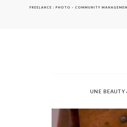
Aller
FREELANCE : PHOTO – COMMUNITY MANAGEME
au
contenu
elodie
UNE BEAUTY &