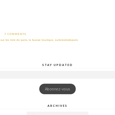
7 COMMENTS
 sur les toits de paris
,
la fausse boutique
,
surlestoitsdeparis
STAY UPDATED
Abonnez-vous
ARCHIVES
ARCHIVES