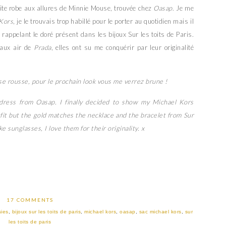
etite robe aux allures de Minnie Mouse, trouvée chez
Oasap
. Je me
Kors
, je le trouvais trop habillé pour le porter au quotidien mais il
ré rappelant le doré présent dans les bijoux Sur les toits de Paris.
faux air de
Prada
, elles ont su me conquérir par leur originalité
asse rousse, pour le prochain look vous me verrez brune !
t dress from Oasap. I finally decided to show my Michael Kors
utfit but the gold matches the necklace and the bracelet from Sur
e sunglasses, I love them for their originality. x
17 COMMENTS
sies
,
bijoux sur les toits de paris
,
michael kors
,
oasap
,
sac michael kors
,
sur
les toits de paris