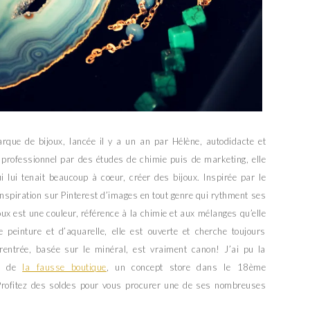
que de bijoux, lancée il y a un an par Hélène, autodidacte et
rofessionnel par des études de chimie puis de marketing, elle
i lui tenait beaucoup à coeur, créer des bijoux. Inspirée par le
inspiration sur Pinterest d’images en tout genre qui rythment ses
oux est une couleur, référence à la chimie et aux mélanges qu’elle
 peinture et d’aquarelle, elle est ouverte et cherche toujours
 rentrée, basée sur le minéral, est vraiment canon! J’ai pu la
er de
la fausse boutique
, un concept store dans le 18ème
 Profitez des soldes pour vous procurer une de ses nombreuses