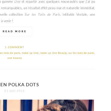
e la gamme
Une
et repartir avec quelques nouveautés que j’ai pu
t remarquables, un résultat effet peau nue et naturelle immédiat.
velle collection
Sur les Toits de Paris
, intitulée Vestale, une
 à venir !
READ MORE
1 COMMENT
les toits de paris
,
make up Une
,
make up Une Beauty
,
sur les toits de paris
,
une beauty
EN POLKA DOTS
21 août 2012