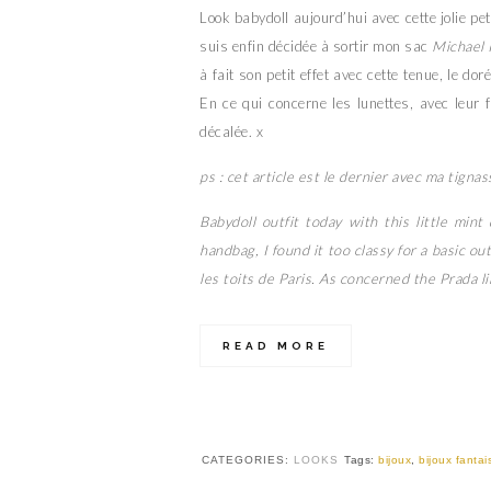
Look babydoll aujourd’hui avec cette jolie p
suis enfin décidée à sortir mon sac
Michael 
à fait son petit effet avec cette tenue, le do
En ce qui concerne les lunettes, avec leur 
décalée. x
ps : cet article est le dernier avec ma tign
Babydoll outfit today with this little min
handbag, I found it too classy for a basic o
les toits de Paris. As concerned the Prada lik
READ MORE
CATEGORIES:
LOOKS
Tags:
bijoux
,
bijoux fantai