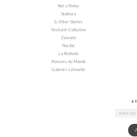
Net a Porter
Sephora
& Other Stories
Vestiaire Collective
Zalando
Nocibé
La Redoute
Maisons du Monde
Galeries Lafayette
S
ADRESSE
EMAIL