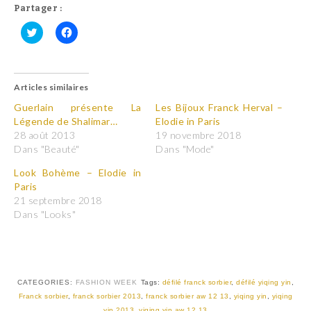
Partager :
C
C
l
l
i
i
q
q
u
u
Articles similaires
e
e
z
z
p
p
Guerlain présente La
Les Bijoux Franck Herval –
o
o
Légende de Shalimar…
Elodie in Paris
u
u
r
r
28 août 2013
19 novembre 2018
p
p
Dans "Beauté"
Dans "Mode"
a
a
r
r
t
t
Look Bohème – Elodie in
a
a
Paris
g
g
e
e
21 septembre 2018
r
r
Dans "Looks"
s
s
u
u
r
r
T
F
w
a
i
c
t
e
t
b
CATEGORIES:
FASHION WEEK
Tags:
défilé franck sorbier
,
défilé yiqing yin
,
e
o
r
o
Franck sorbier
,
franck sorbier 2013
,
franck sorbier aw 12 13
,
yiqing yin
,
yiqing
(
k
yin 2013
,
yiqing yin aw 12 13