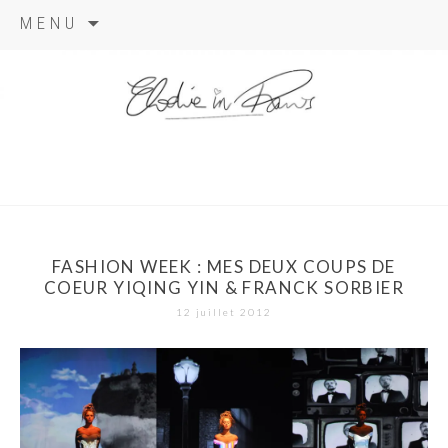
Aller
MENU
au
contenu
elodie in
paris
FASHION WEEK : MES DEUX COUPS DE
COEUR YIQING YIN & FRANCK SORBIER
12 juillet 2012