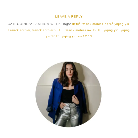
LEAVE A REPLY
CATEGORIES:
FASHION WEEK
Tags:
défilé franck sorbier
,
défilé yiqing yin
,
Franck sorbier
,
franck sorbier 2013
,
franck sorbier aw 12 13
,
yiqing yin
,
yiqing
yin 2013
,
yiqing yin aw 12 13