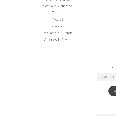
Vestiaire Collective
Zalando
Nocibé
La Redoute
Maisons du Monde
Galeries Lafayette
S
ADRESSE
EMAIL