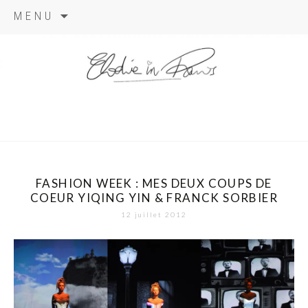
Aller
MENU
au
contenu
elodie in
paris
FASHION WEEK : MES DEUX COUPS DE
COEUR YIQING YIN & FRANCK SORBIER
12 juillet 2012