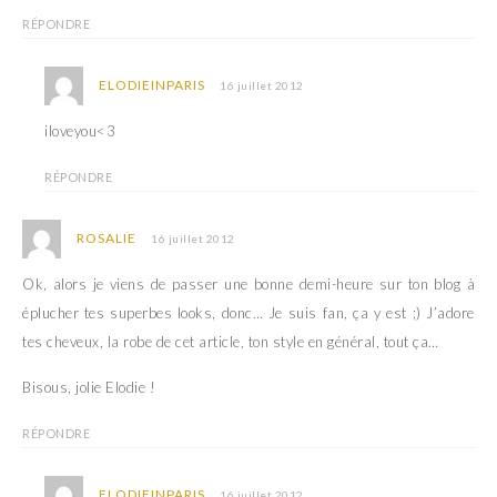
RÉPONDRE
ELODIEINPARIS
16 juillet 2012
iloveyou<3
RÉPONDRE
ROSALIE
16 juillet 2012
Ok, alors je viens de passer une bonne demi-heure sur ton blog à
éplucher tes superbes looks, donc… Je suis fan, ça y est ;) J’adore
tes cheveux, la robe de cet article, ton style en général, tout ça…
Bisous, jolie Elodie !
RÉPONDRE
ELODIEINPARIS
16 juillet 2012