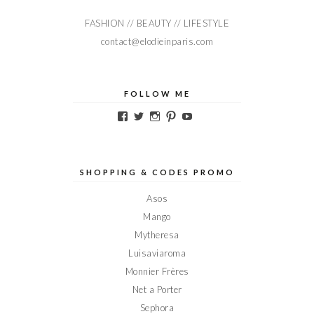
FASHION // BEAUTY // LIFESTYLE
contact@elodieinparis.com
FOLLOW ME
Voir
Voir
Voir
Voir
Voir
le
le
le
le
le
profil
profil
profil
profil
profil
de
de
de
de
de
Elodieinparis
Elodieinparis
Elodieinparis
Elodieinparis
Elodieinparis
sur
sur
sur
sur
sur
SHOPPING & CODES PROMO
Facebook
Twitter
Instagram
Pinterest
YouTube
Asos
Mango
Mytheresa
Luisaviaroma
Monnier Frères
Net a Porter
Sephora