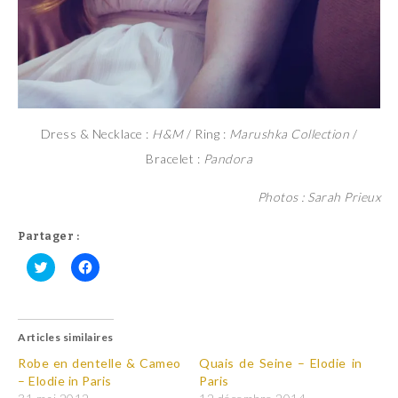
Dress & Necklace :
H&M
/ Ring :
Marushka Collection
/
Bracelet :
Pandora
Photos : Sarah Prieux
Partager :
C
C
l
l
i
i
q
q
u
u
Articles similaires
e
e
z
z
p
p
Robe en dentelle & Cameo
Quais de Seine – Elodie in
o
o
– Elodie in Paris
Paris
u
u
r
r