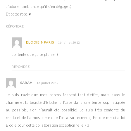
J’adore l’ambiance qu’il s’en dégage :)
Et cette robe ♥
RÉPONDRE
ELODIEINPARIS
16 juillet 2012
contente que ça te plaise :)
RÉPONDRE
SARAH
16 juillet 2012
Je suis ravie que mes photos fassent tant d’effet, mais sans le
charme et la beautè d’Elodie, a l’aise dans une tenue sophistiquée
au possible, rien n’aurait ete possible! Je suis très contente du
rendu et de l’atmosphere que l’on a su recreer :) Encore merci a toi
Elodie pour cette collaboration exceptionnelle <3