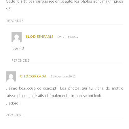
Cette fois tu t’es surpassée en beauté, les photos sont magnifiques
<3
RÉPONDRE
ELODIEINPARIS
19 juillet 2012
love <3
RÉPONDRE
CHOCOPRADA
5 décembre 2012
J’aime beaucoup ce concept! Les photos qui tu viens de mettre
laisse place au détails et finalement harmonise ton look.
J’adore!
RÉPONDRE