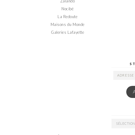
Zalando
Nocibé
La Redoute
Maisons du Monde
Galeries Lafayette
S
ADRESSE
EMAIL
ARCHIVES