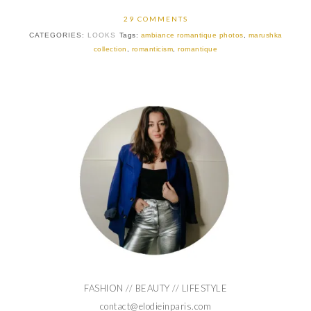
29 COMMENTS
CATEGORIES:
LOOKS
Tags:
ambiance romantique photos
,
marushka
collection
,
romanticism
,
romantique
FASHION // BEAUTY // LIFESTYLE
contact@elodieinparis.com