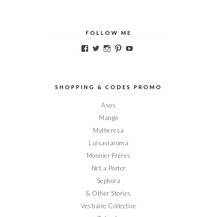
FOLLOW ME
Voir
Voir
Voir
Voir
Voir
le
le
le
le
le
profil
profil
profil
profil
profil
de
de
de
de
de
Elodieinparis
Elodieinparis
Elodieinparis
Elodieinparis
Elodieinparis
sur
sur
sur
sur
sur
SHOPPING & CODES PROMO
Facebook
Twitter
Instagram
Pinterest
YouTube
Asos
Mango
Mytheresa
Luisaviaroma
Monnier Frères
Net a Porter
Sephora
& Other Stories
Vestiaire Collective