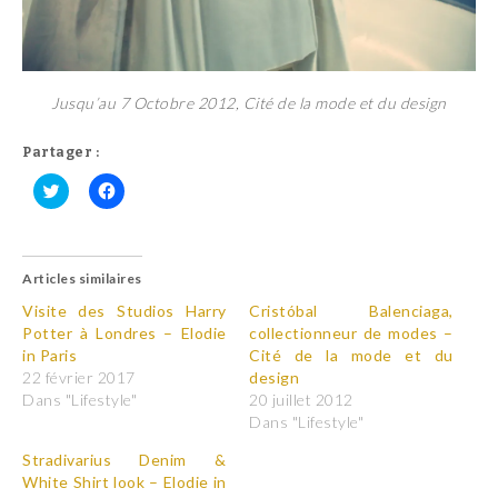
Jusqu’au 7 Octobre 2012, Cité de la mode et du design
Partager :
C
C
l
l
i
i
q
q
u
u
Articles similaires
e
e
z
z
p
p
Visite des Studios Harry
Cristóbal Balenciaga,
o
o
Potter à Londres – Elodie
collectionneur de modes –
u
u
r
r
in Paris
Cité de la mode et du
p
p
22 février 2017
design
a
a
r
r
Dans "Lifestyle"
20 juillet 2012
t
t
Dans "Lifestyle"
a
a
g
g
e
e
Stradivarius Denim &
r
r
White Shirt look – Elodie in
s
s
u
u