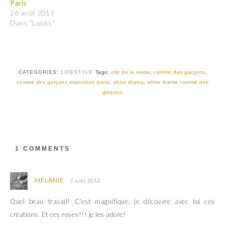
Paris
r
r
T
F
26 août 2019
w
a
Dans "Looks"
i
c
t
e
t
b
e
o
r
o
(
k
o
(
u
o
CATEGORIES:
LIFESTYLE
Tags:
cité de la mode
,
comme des garçons
,
v
u
comme des garçons exposition paris
,
white drama
,
white drama comme des
r
v
e
r
garçons
d
e
a
d
n
a
s
n
u
s
n
u
e
n
n
e
1 COMMENTS
o
n
u
o
v
u
e
v
l
e
MÉLANIE
2 août 2012
l
l
e
l
f
e
Quel beau travail! C’est magnifique, je découvre avec toi ces
e
f
n
e
créations. Et ces roses!!! je les adore!
ê
n
t
ê