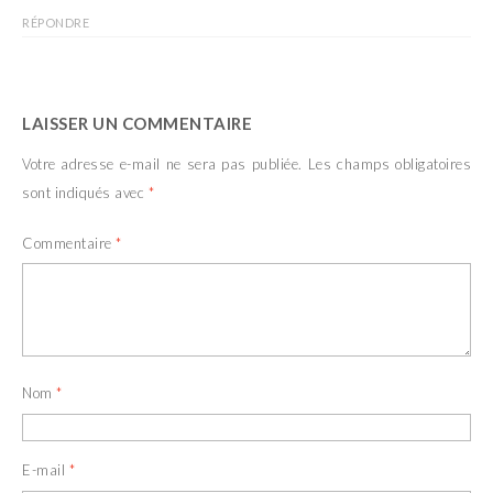
r
t
e
r
RÉPONDRE
)
e
)
LAISSER UN COMMENTAIRE
Votre adresse e-mail ne sera pas publiée.
Les champs obligatoires
sont indiqués avec
*
Commentaire
*
Nom
*
E-mail
*