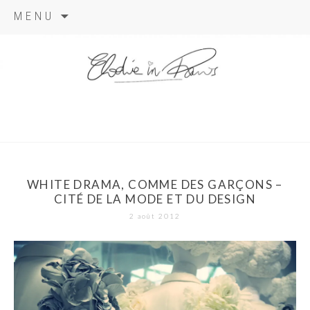
Aller
MENU
au
contenu
elodie in
paris
WHITE DRAMA, COMME DES GARÇONS –
CITÉ DE LA MODE ET DU DESIGN
2 août 2012