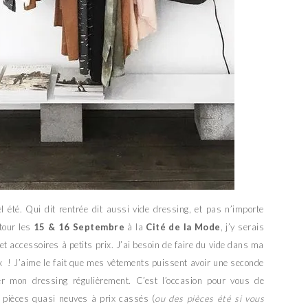
 été. Qui dit rentrée dit aussi vide dressing, et pas n’importe
tour les
15 & 16 Septembre
à la
Cité de la Mode
, j’y serais
t accessoires à petits prix. J’ai besoin de faire du vide dans ma
 ! J’aime le fait que mes vêtements puissent avoir une seconde
er mon dressing régulièrement. C’est l’occasion pour vous de
 pièces quasi neuves à prix cassés (
ou des pièces été si vous