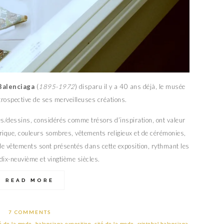
Balenciaga
(
1895-1972
) disparu il y a 40 ans déjà, le musée
etrospective de ses merveilleuses créations.
es/dessins, considérés comme trésors d’inspiration, ont valeur
lorique, couleurs sombres, vêtements religieux et de cérémonies,
de vêtements sont présentés dans cette exposition, rythmant les
 dix-neuvième et vingtième siècles.
READ MORE
7 COMMENTS
é de la mode
,
balenciaga exposition
,
cité de la mode
,
cristobal balenciaga