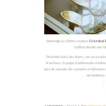
Hommage au célèbre créateur
Cristobal 
Galliera dévoile une r
Présentés dans des tiroirs, ses accessoir
d’archives. Espagne traditionnelle et folk
plus de soixante-dix costumes et éléments 
dix-huitième,
CATEGORIES:
LIFESTYLE
Tags:
balenciaga cit