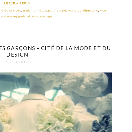
LEAVE A REPLY
ité de la mode
,
paris
,
rentrée
,
save the date
,
vente de vêtements
,
vide
ide dressing paris
,
violette sauvage
S GARÇONS – CITÉ DE LA MODE ET DU
DESIGN
2 août 2012