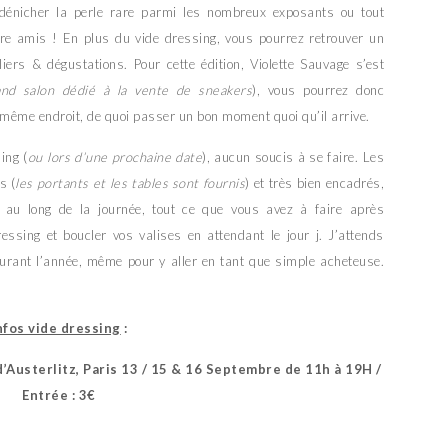
 dénicher la perle rare parmi les nombreux exposants ou tout
 amis ! En plus du vide dressing, vous pourrez retrouver un
iers & dégustations. Pour cette édition, Violette Sauvage s’est
and salon dédié à la vente de sneakers
), vous pourrez donc
 même endroit, de quoi passer un bon moment quoi qu’il arrive.
ing (
ou lors d’une prochaine date
), aucun soucis à se faire. Les
s (
les portants et les tables sont fournis
) et très bien encadrés,
 au long de la journée, tout ce que vous avez à faire après
dressing et boucler vos valises en attendant le jour j. J’attends
urant l’année, même pour y aller en tant que simple acheteuse.
nfos vide dressing
:
d’Austerlitz, Paris 13 / 15 & 16 Septembre de 11h à 19H /
Entrée : 3€