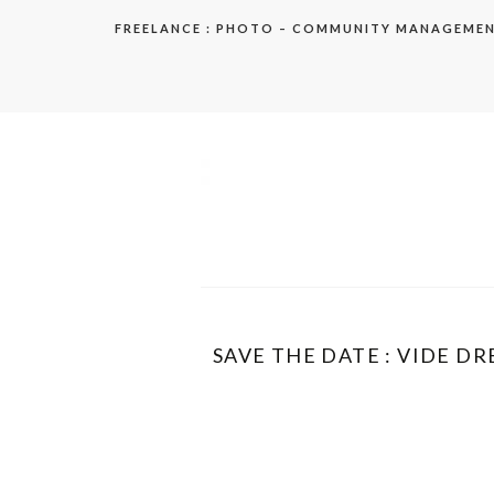
Aller
FREELANCE : PHOTO – COMMUNITY MANAGEME
au
contenu
elodie
SAVE THE DATE : VIDE DR