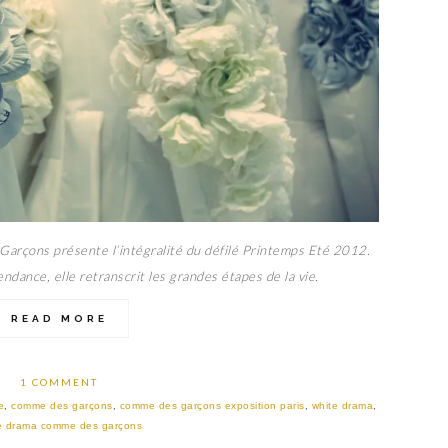
arçons présente l’intégralité du défilé Printemps Eté 2012.
ndance, elle retranscrit les grandes étapes de la vie.
READ MORE
1 COMMENT
e
,
comme des garçons
,
comme des garçons exposition paris
,
white drama
,
e drama comme des garçons