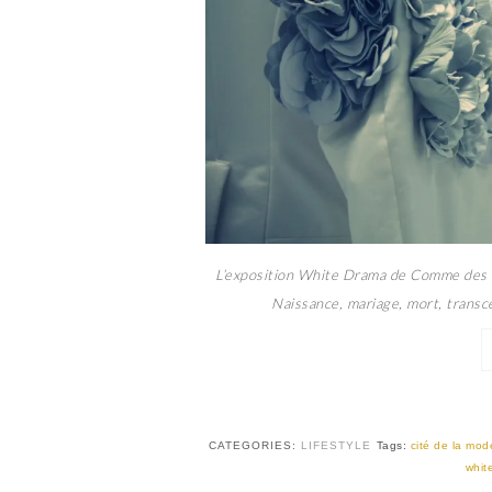
L’exposition White Drama de Comme des G
Naissance, mariage, mort, transce
CATEGORIES:
LIFESTYLE
Tags:
cité de la mod
whit