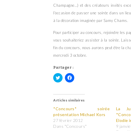
Champagne…) et des créateurs invités excep
l’occasion de passer une soirée dans un lieu
à la décoration imaginée par Samy Chams.
Pour participer au concours, rejoindre les p
vous souhaiteriez assister à la soirée. Lais
fin du concours, nous aurons peut être la cha
mercredi 3 octobre.
Partager :
C
C
l
l
i
i
q
q
u
u
Articles similaires
e
e
z
z
*Concours* soirée
p
p
La Ju
o
o
présentation Michael Kors
*Conc
u
u
r
r
27 février 2012
Elodie i
p
p
Dans "Concours"
9 janvi
a
a