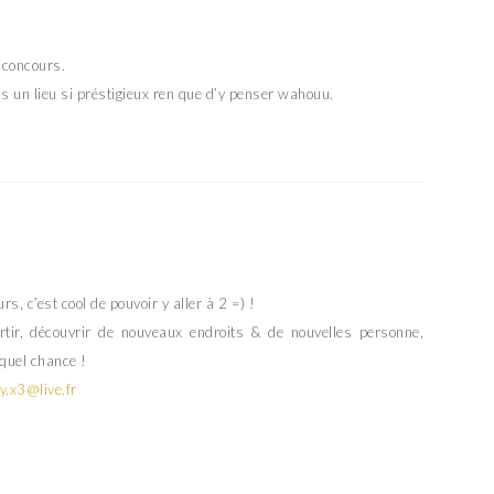
e concours.
ns un lieu si préstigieux ren que d’y penser wahouu.
rs, c’est cool de pouvoir y aller à 2 =) !
ortir, découvrir de nouveaux endroits & de nouvelles personne,
quel chance !
.x3@live.fr