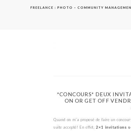
Aller
FREELANCE : PHOTO – COMMUNITY MANAGEME
au
contenu
elodie
*CONCOURS* DEUX INVIT
ON OR GET OFF VENDR
Quand on m’a proposé de faire un concours 
suite accepté! En effet,
2×1 invitations 