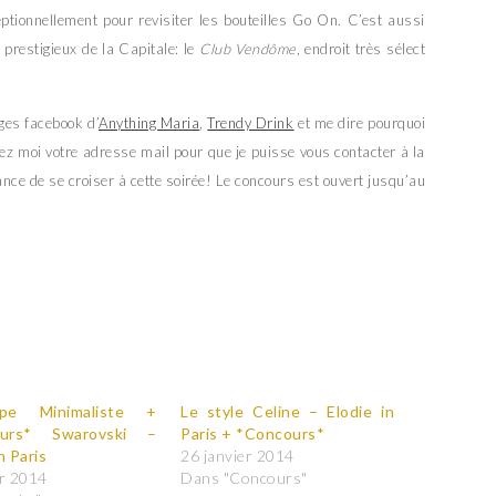
tionnellement pour revisiter les bouteilles Go On. C’est aussi
 prestigieux de la Capitale: le
Club Vendôme
, endroit très sélect
ages facebook d’
Anything Maria
,
Trendy Drink
et me dire pourquoi
sez moi votre adresse mail pour que je puisse vous contacter à la
nce de se croiser à cette soirée! Le concours est ouvert jusqu’au
pe Minimaliste +
Le style Celine – Elodie in
ours* Swarovski –
Paris + *Concours*
n Paris
26 janvier 2014
er 2014
Dans "Concours"