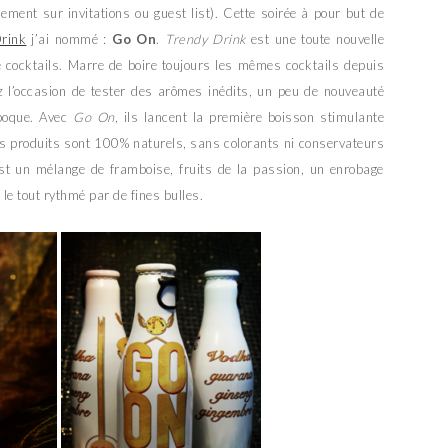
ement sur invitations ou guest list). Cette soirée à pour but de
rink
j’ai nommé :
Go On
.
Trendy Drink
est une toute nouvelle
e cocktails. Marre de boire toujours les mêmes cocktails depuis
 l’occasion de tester des arômes inédits, un peu de nouveauté
époque. Avec
Go On
, ils lancent la première boisson stimulante
les produits sont 100% naturels, sans colorants ni conservateurs
st un mélange de framboise, fruits de la passion, un enrobage
e tout rythmé par de fines bulles.