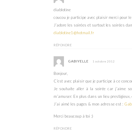
diablotine
coucou je participe avec plaisir merci pour l
J’adore les soirées et surtout les soirées da
diablotine1@hotmail.fr
RÉPONDRE
GABIYELLE
1 octobre 2012
Bonjour,
C’est avec plaisir que je participe à ce concou
Je souhaite aller à la soirée car j’aime s
m’amuser. En plus dans un lieu prestigieux, 
J’ai aimé les pages & mon adresse est :
Gaby
Merci beaucoup à toi :)
RÉPONDRE