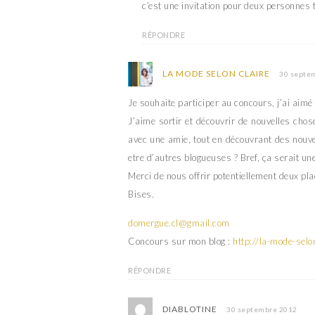
l
c’est une invitation pour deux personnes t
l
e
l
f
e
e
f
RÉPONDRE
n
e
ê
n
t
ê
r
t
LA MODE SELON CLAIRE
30 septe
e
r
)
e
)
Je souhaite participer au concours, j’ai aimé
J’aime sortir et découvrir de nouvelles cho
avec une amie, tout en découvrant des nouve
etre d’autres blogueuses ? Bref, ça serait un
Merci de nous offrir potentiellement deux pla
Bises.
domergue.cl@gmail.com
Concours sur mon blog :
http://la-mode-sel
RÉPONDRE
DIABLOTINE
30 septembre 2012