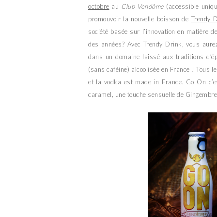
octobre
au
Club Vendôme
(accessible uniqu
promouvoir la nouvelle boisson de
Trendy D
société basée sur l’innovation en matière d
des années? Avec Trendy Drink, vous aurez
dans un domaine laissé aux traditions d’
(sans caféine) alcoolisée en France ! Tous 
et la vodka est made in France. Go On c’e
caramel, une touche sensuelle de Gingembre l