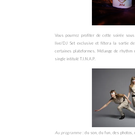
Vous pourrez profiter de cette soirée sous
live/DJ Set exclusive et fêtera la sortie d
certaines plateformes. Mélange de rhythm n
single intitulé T.I.N.A.P.
Au programme
: du son, du fun, des photos,