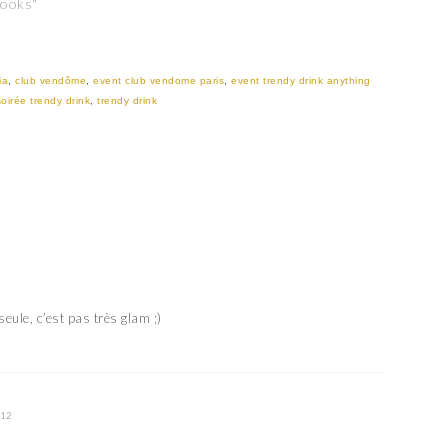
Looks"
ia
,
club vendôme
,
event club vendome paris
,
event trendy drink anything
soirée trendy drink
,
trendy drink
seule, c’est pas très glam ;)
012