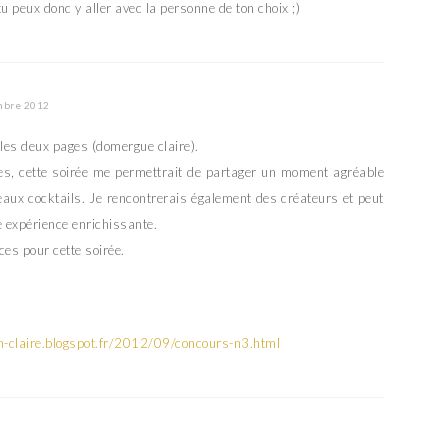
u peux donc y aller avec la personne de ton choix ;)
mbre 2012
 les deux pages (domergue claire).
ses, cette soirée me permettrait de partager un moment agréable
aux cocktails. Je rencontrerais également des créateurs et peut
e expérience enrichissante.
ces pour cette soirée.
on-claire.blogspot.fr/2012/09/concours-n3.html