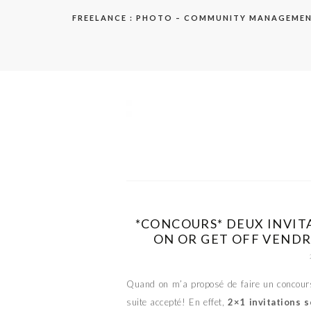
Aller
FREELANCE : PHOTO – COMMUNITY MANAGEME
au
contenu
elodie
*CONCOURS* DEUX INVIT
ON OR GET OFF VENDR
Quand on m’a proposé de faire un concours 
suite accepté! En effet,
2×1 invitations 