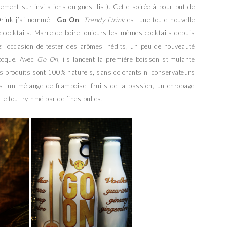
ement sur invitations ou guest list). Cette soirée à pour but de
rink
j’ai nommé :
Go On
.
Trendy Drink
est une toute nouvelle
e cocktails. Marre de boire toujours les mêmes cocktails depuis
 l’occasion de tester des arômes inédits, un peu de nouveauté
époque. Avec
Go On
, ils lancent la première boisson stimulante
les produits sont 100% naturels, sans colorants ni conservateurs
st un mélange de framboise, fruits de la passion, un enrobage
e tout rythmé par de fines bulles.