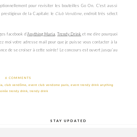
tionnellement pour revisiter les bouteilles Go On. C’est aussi
 prestigieux de la Capitale: le
Club Vendôme
, endroit très sélect
ages facebook d’
Anything Maria
,
Trendy Drink
et me dire pourquoi
sez moi votre adresse mail pour que je puisse vous contacter à la
nce de se croiser à cette soirée! Le concours est ouvert jusqu’au
6 COMMENTS
ia
,
club vendôme
,
event club vendome paris
,
event trendy drink anything
soirée trendy drink
,
trendy drink
STAY UPDATED