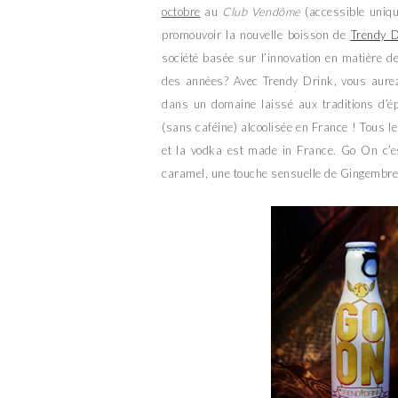
octobre
au
Club Vendôme
(accessible uniqu
promouvoir la nouvelle boisson de
Trendy D
société basée sur l’innovation en matière d
des années? Avec Trendy Drink, vous aurez
dans un domaine laissé aux traditions d’
(sans caféine) alcoolisée en France ! Tous 
et la vodka est made in France. Go On c’e
caramel, une touche sensuelle de Gingembre l