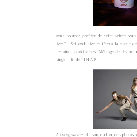
Vous pourrez profiter de cette soirée sous
live/DJ Set exclusive et fêtera la sortie d
certaines plateformes. Mélange de rhythm n
single intitulé T.I.N.A.P.
Au programme
: du son, du fun, des photos,