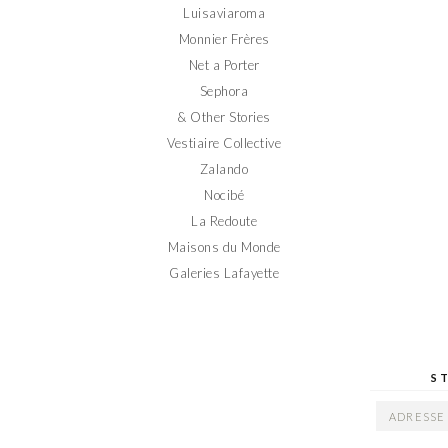
Luisaviaroma
Monnier Frères
Net a Porter
Sephora
& Other Stories
Vestiaire Collective
Zalando
Nocibé
La Redoute
Maisons du Monde
Galeries Lafayette
S
ADRESSE
EMAIL