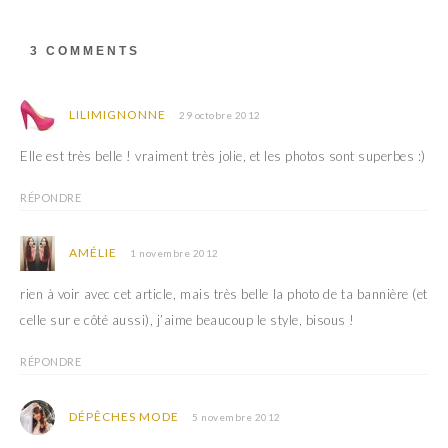
d
e
a
d
n
a
s
n
3 COMMENTS
u
s
n
u
e
n
n
e
o
n
LILIMIGNONNE
29 octobre 2012
u
o
v
u
e
v
Elle est très belle ! vraiment très jolie, et les photos sont superbes :)
l
e
l
l
e
l
RÉPONDRE
f
e
e
f
n
e
ê
n
AMÉLIE
1 novembre 2012
t
ê
r
t
e
r
rien à voir avec cet article, mais très belle la photo de ta bannière (et
)
e
)
celle sur e côté aussi), j’aime beaucoup le style, bisous !
RÉPONDRE
DÉPÊCHES MODE
5 novembre 2012