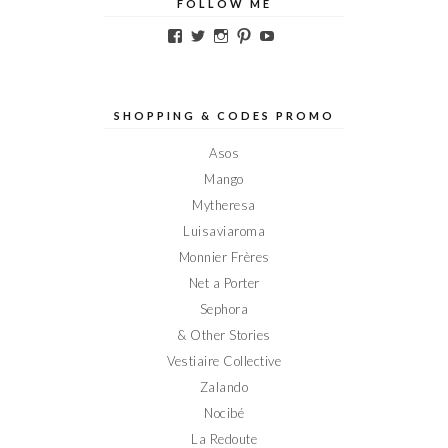
FOLLOW ME
Voir
Voir
Voir
Voir
Voir
le
le
le
le
le
profil
profil
profil
profil
profil
de
de
de
de
de
Elodieinparis
Elodieinparis
Elodieinparis
Elodieinparis
Elodieinparis
sur
sur
sur
sur
sur
SHOPPING & CODES PROMO
Facebook
Twitter
Instagram
Pinterest
YouTube
Asos
Mango
Mytheresa
Luisaviaroma
Monnier Frères
Net a Porter
Sephora
& Other Stories
Vestiaire Collective
Zalando
Nocibé
La Redoute