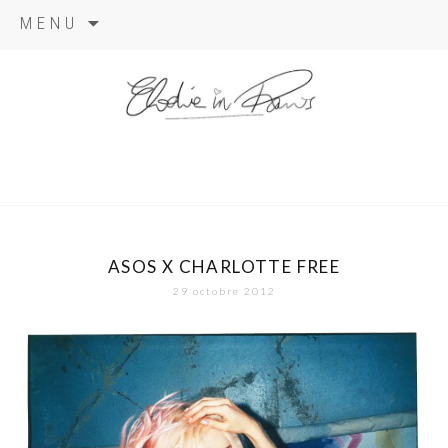
Aller
MENU
au
contenu
elodie in
paris
ASOS X CHARLOTTE FREE
29 octobre 2012