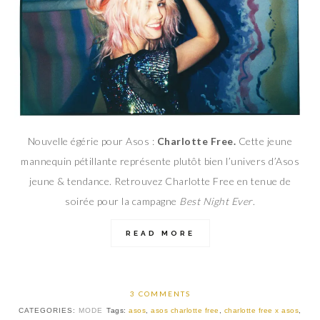
Nouvelle égérie pour Asos :
Charlotte Free.
Cette jeune
mannequin pétillante représente plutôt bien l’univers d’Asos
jeune & tendance. Retrouvez Charlotte Free en tenue de
soirée pour la campagne
Best Night Ever
.
READ MORE
3 COMMENTS
CATEGORIES:
MODE
Tags:
asos
,
asos charlotte free
,
charlotte free x asos
,