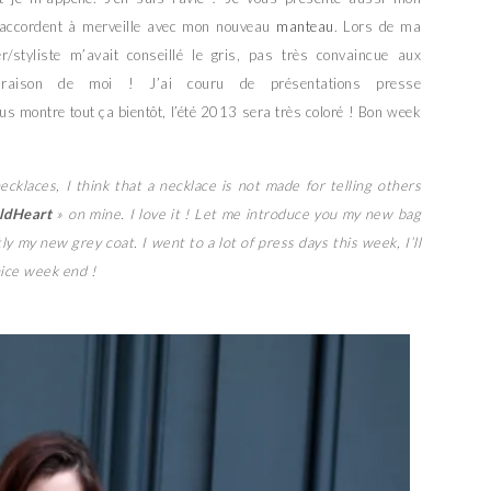
’accordent à merveille avec mon nouveau
manteau
. Lors de ma
/styliste m’avait conseillé le gris, pas très convaincue aux
aison de moi ! J’ai couru de présentations presse
us montre tout ça bientôt, l’été 2013 sera très coloré ! Bon week
ecklaces, I think that a necklace is not made for telling others
ldHeart
» on mine. I love it ! Let me introduce you my new bag
ly my new grey coat. I went to a lot of press days this week, I’ll
nice week end !