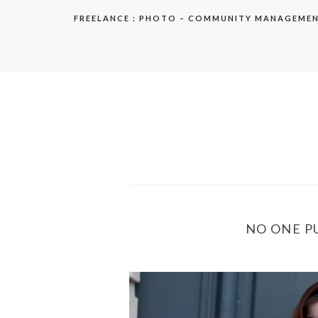
Aller
FREELANCE : PHOTO – COMMUNITY MANAGEME
au
contenu
elodie
NO ONE P