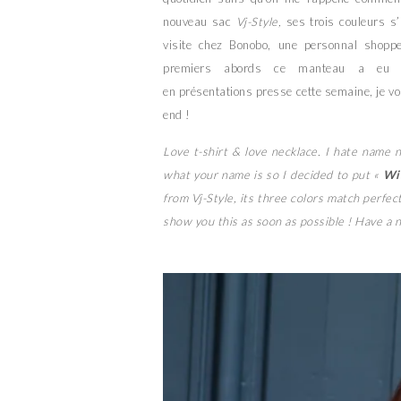
nouveau sac
Vj-Style,
ses trois couleurs s
visite chez Bonobo, une personnal shopper
premiers abords ce manteau a eu r
en présentations presse cette semaine, je vo
end !
Love t-shirt & love necklace. I hate name n
what your name is so I decided to put «
Wi
from Vj-Style, its three colors match perfect
show you this as soon as possible ! Have a 