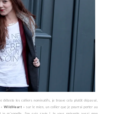
Je déteste les colliers nominatifs, je trouve cela plutôt dépassé,
t «
WildHeart
» sur le mien, un collier que je pourrai porter au
 je m’appelle. J’en suis ravie ! Je vous présente aussi mon