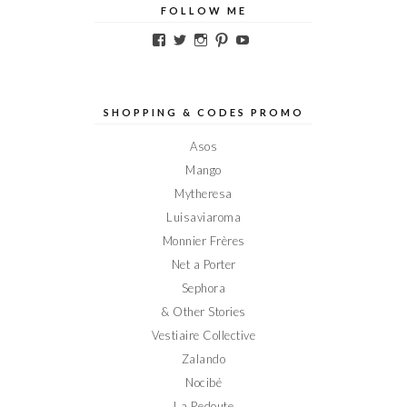
FOLLOW ME
Voir
Voir
Voir
Voir
Voir
le
le
le
le
le
profil
profil
profil
profil
profil
de
de
de
de
de
Elodieinparis
Elodieinparis
Elodieinparis
Elodieinparis
Elodieinparis
sur
sur
sur
sur
sur
SHOPPING & CODES PROMO
Facebook
Twitter
Instagram
Pinterest
YouTube
Asos
Mango
Mytheresa
Luisaviaroma
Monnier Frères
Net a Porter
Sephora
& Other Stories
Vestiaire Collective
Zalando
Nocibé
La Redoute