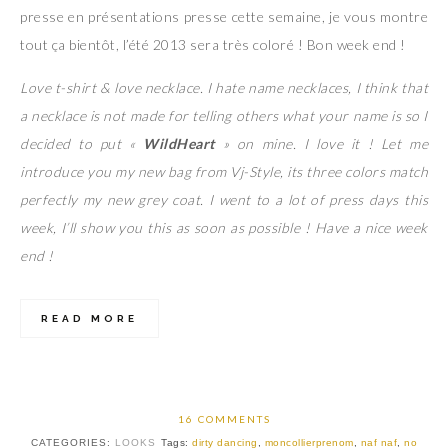
presse en présentations presse cette semaine, je vous montre
tout ça bientôt, l’été 2013 sera très coloré ! Bon week end !
Love t-shirt & love necklace. I hate name necklaces, I think that
a necklace is not made for telling others what your name is so I
decided to put «
WildHeart
» on mine. I love it ! Let me
introduce you my new bag from Vj-Style, its three colors match
perfectly my new grey coat. I went to a lot of press days this
week, I’ll show you this as soon as possible ! Have a nice week
end !
READ MORE
16 COMMENTS
CATEGORIES:
LOOKS
Tags:
dirty dancing
,
moncollierprenom
,
naf naf
,
no