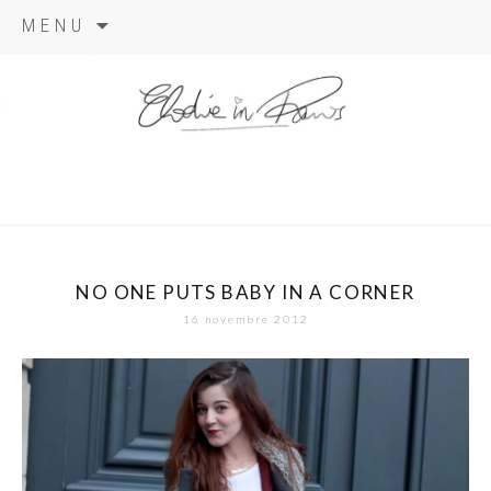
Aller
MENU
au
contenu
elodie in
paris
NO ONE PUTS BABY IN A CORNER
16 novembre 2012