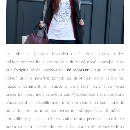
Le
t-shirt
de l’amour, le collier de l’amour. Je déteste les
colliers nominatifs, je trouve cela plutôt dépassé, alors j’ai misé
sur l’originalité en inscrivant «
WildHeart
» sur le mien, un
collier que je pourrai porter au quotidien sans qu’on me
rappelle comment je m’appelle. J’en suis ravie ! Je vous
présente aussi mon nouveau sac
Vj-Style,
ses trois couleurs
s’accordent à merveille avec mon nouveau
manteau
. Lors de
ma visite chez Bonobo, une personnal shopper/styliste m’avait
conseillé le gris, pas très convaincue aux premiers abords ce
manteau a eu raison de moi ! J’ai couru de présentations