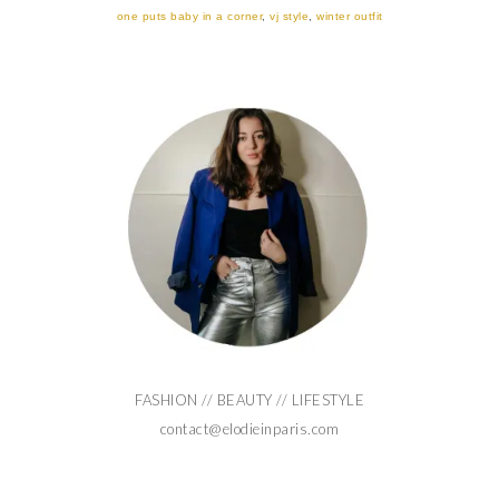
one puts baby in a corner
,
vj style
,
winter outfit
FASHION // BEAUTY // LIFESTYLE
contact@elodieinparis.com