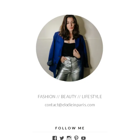
FASHION // BEAUTY // LIFESTYLE
contact@elodieinparis.com
FOLLOW ME
Voir
Voir
Voir
Voir
Voir