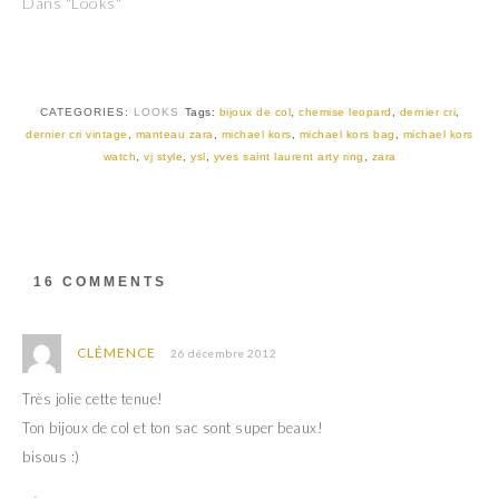
Dans "Looks"
r
r
s
s
u
u
r
r
T
F
w
a
i
c
t
e
CATEGORIES:
LOOKS
Tags:
bijoux de col
,
chemise leopard
,
dernier cri
,
t
b
dernier cri vintage
,
manteau zara
,
michael kors
,
michael kors bag
,
michael kors
e
o
r
o
watch
,
vj style
,
ysl
,
yves saint laurent arty ring
,
zara
(
k
o
(
u
o
v
u
r
v
e
r
d
e
a
d
16 COMMENTS
n
a
s
n
u
s
n
u
e
n
CLÉMENCE
26 décembre 2012
n
e
o
n
u
o
Très jolie cette tenue!
v
u
e
v
Ton bijoux de col et ton sac sont super beaux!
l
e
l
l
bisous :)
e
l
f
e
e
f