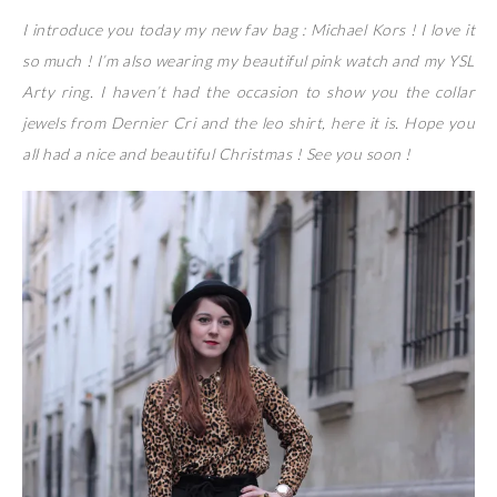
I introduce you today my new fav bag : Michael Kors ! I love it
so much ! I’m also wearing my beautiful pink watch and my YSL
Arty ring. I haven’t had the occasion to show you the collar
jewels from Dernier Cri and the leo shirt, here it is. Hope you
all had a nice and beautiful Christmas ! See you soon !