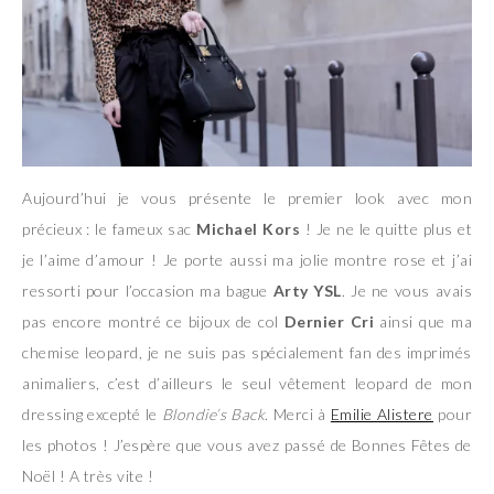
Aujourd’hui je vous présente le premier look avec mon
précieux : le fameux sac
Michael Kors
! Je ne le quitte plus et
je l’aime d’amour ! Je porte aussi ma jolie montre rose et j’ai
ressorti pour l’occasion ma bague
Arty YSL
. Je ne vous avais
pas encore montré ce bijoux de col
Dernier Cri
ainsi que ma
chemise leopard, je ne suis pas spécialement fan des imprimés
animaliers, c’est d’ailleurs le seul vêtement leopard de mon
dressing excepté le
Blondie’s Back
. Merci à
Emilie Alistere
pour
les photos ! J’espère que vous avez passé de Bonnes Fêtes de
Noël ! A très vite !