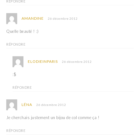
n
e
RÉPONDRE
ê
n
t
ê
r
t
e
r
AMANDINE
26 décembre 2012
)
e
)
Quelle beauté ! :)
RÉPONDRE
ELODIEINPARIS
26 décembre 2012
:$
RÉPONDRE
LÉNA
26 décembre 2012
Je cherchais justement un bijou de col comme ça !
RÉPONDRE