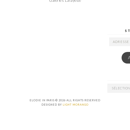
Galeries Lafayette
S
ADRESSE
EMAIL
ARCHIVES
ELODIE IN PARIS © 2026 ALL RIGHTS RESERVED
DESIGNED BY
LIGHT MORANGO