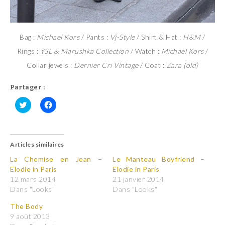
Bag :
Michael Kors
/ Pants :
Vj-Style
/ Shirt & Hat :
H&M
/
Rings :
YSL & Marushka Collection
/ Watch :
Michael Kors
/
Collar jewels :
Dernier Cri Vintage
/ Coat :
Zara (old)
Partager :
C
C
l
l
i
i
q
q
u
u
Articles similaires
e
e
z
z
p
p
La Chemise en Jean –
Le Manteau Boyfriend –
o
o
Elodie in Paris
Elodie in Paris
u
u
r
r
12 mars 2014
21 janvier 2014
p
p
Dans "Looks"
Dans "Looks"
a
a
r
r
t
t
The Body
a
a
9 août 2013
g
g
e
e