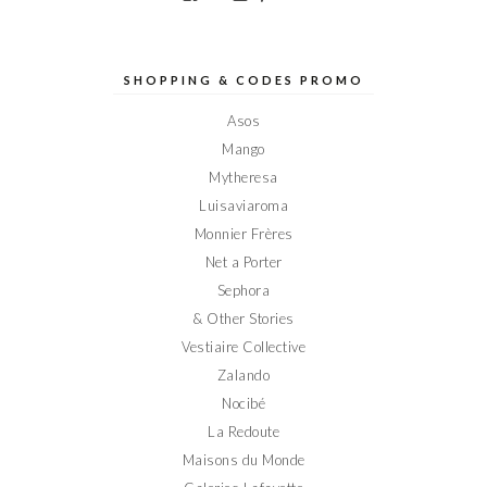
le
le
le
le
le
profil
profil
profil
profil
profil
de
de
de
de
de
Elodieinparis
Elodieinparis
Elodieinparis
Elodieinparis
Elodieinparis
sur
sur
sur
sur
sur
SHOPPING & CODES PROMO
Facebook
Twitter
Instagram
Pinterest
YouTube
Asos
Mango
Mytheresa
Luisaviaroma
Monnier Frères
Net a Porter
Sephora
& Other Stories
Vestiaire Collective
Zalando
Nocibé
La Redoute
Maisons du Monde