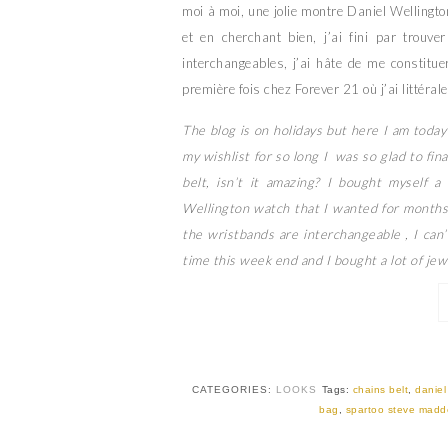
moi à moi, une jolie montre Daniel Wellingto
et en cherchant bien, j’ai fini par trou
interchangeables, j’ai hâte de me constituer
première fois chez Forever 21 où j’ai littéra
The blog is on holidays but here I am toda
my wishlist for so long I was so glad to finall
belt, isn’t it amazing? I bought myself a
Wellington watch that I wanted for months n
the wristbands are interchangeable , I can
time this week end and I bought a lot of j
CATEGORIES:
LOOKS
Tags:
chains belt
,
daniel
bag
,
spartoo steve mad