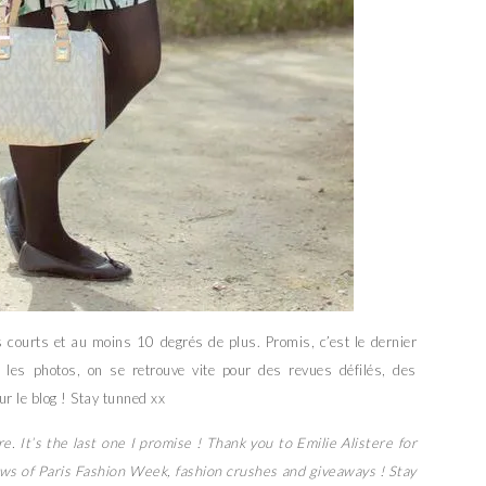
s courts et au moins 10 degrés de plus. Promis, c’est le dernier
r les photos, on se retrouve vite pour des revues défilés, des
r le blog ! Stay tunned xx
. It’s the last one I promise ! Thank you to Emilie Alistere for
ows of Paris Fashion Week, fashion crushes and giveaways ! Stay