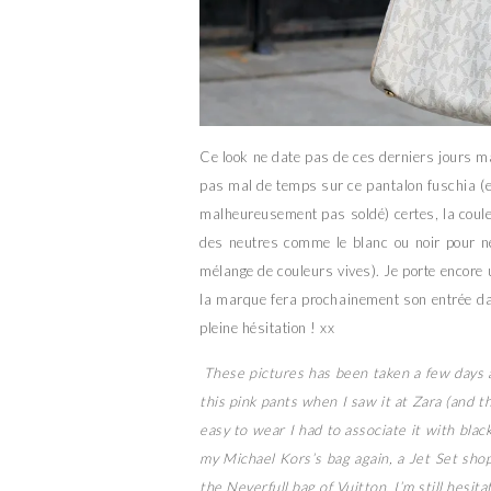
Ce look ne date pas de ces derniers jours ma
pas mal de temps sur ce pantalon fuschia (et 
malheureusement pas soldé) certes, la couleu
des neutres comme le blanc ou noir pour ne
mélange de couleurs vives). Je porte encore
la marque fera prochainement son entrée dan
pleine hésitation ! xx
These pictures has been taken a few days ago
this pink pants when I saw it at Zara (and th
easy to wear I had to associate it with blac
my Michael Kors’s bag again, a Jet Set sho
the Neverfull bag of Vuitton, I’m still hesita