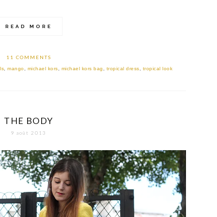
READ MORE
11 COMMENTS
ls
,
mango
,
michael kors
,
michael kors bag
,
tropical dress
,
tropical look
THE BODY
9 août 2013