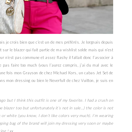
is je crois bien que c’est un de mes préférés. Je lorgnais depuis
sur le blazer qui fait partie de ma wishlist solde mais qui n’est
r n’est pas commune et assez flashy il fallait donc l’associer à
 pas faire too much (vous l’aurez compris, j’ai du mal avec le
 une fois mon Grayson de chez Michael Kors, un cabas Jet Set de
s mon dressing ou bien le Neverfull de chez Vuitton, je suis en
 but I think this outfit is one of my favorite. I had a crush on
e blazer too but unfortunately it’s not in sale…) the color is not
k or white (you know, I don’t like colors very much).
I’m wearing
pping bag of the brand will join my dressing very soon or maybe
ting ! xx