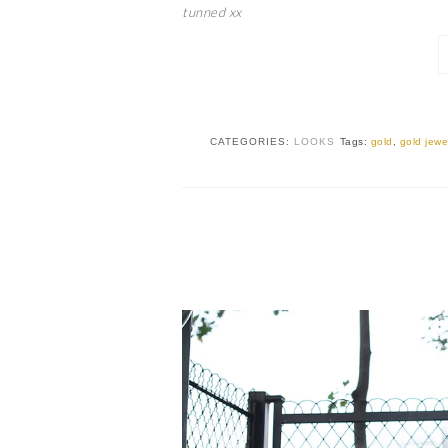
tunned xx
CATEGORIES:
LOOKS
Tags:
gold
,
gold jewe