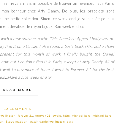
n, j’en rêvais mais impossible de trouver un revendeur sur Paris
ver mon bonheur chez Arty Dandy. De plus, les bracelets sont
 une petite collection. Sinon, ce week end je suis allée pour la
lement dévaliser le rayon bijoux. Bon week end xx
y with a new summer outfit. This American Apparel body was on
y find it on a tic tail. I also found a basic black skirt and a chain
 present for this month of work, I finally bought the Daniel
ow but I couldn’t find it in Paris, except at Arty Dandy. All of
’t wait to buy more of them. I went to Forever 21 for the first
ewels…Have a nice week end xx
READ MORE
12 COMMENTS
 wellington
,
forever 21
,
forever 21 jewels
,
h&m
,
michael kors
,
michael kors
den
,
Steve madden
,
watch daniel wellington
,
zara