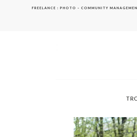
Aller
FREELANCE : PHOTO – COMMUNITY MANAGEME
au
contenu
elodie
TR