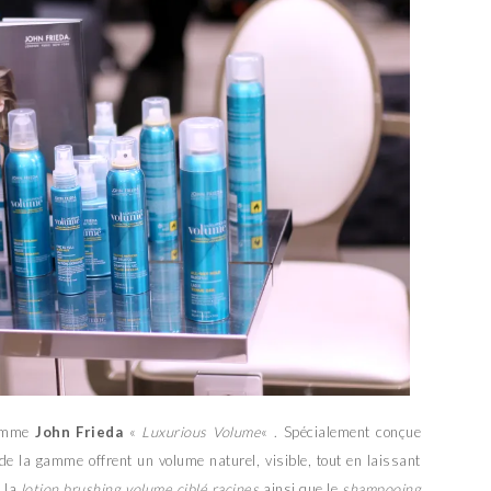
gamme
John Frieda
«
Luxurious Volume
« . Spécialement conçue
 de la gamme offrent un volume naturel, visible, tout en laissant
é la
lotion brushing volume ciblé racines
ainsi que le
shampooing