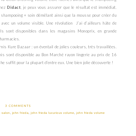
chez
Didact
, je peux vous assurer que le résultat est immédiat.
 le shampooing + soin démêlant ainsi que la mousse pour créer du
 avec un volume visible. Une révolution J’ai d’ailleurs hâte de
Ils sont disponibles dans les magasins Monoprix, en grande
pharmacies.
rnis Kure Bazaar : un éventail de jolies couleurs, très travaillées.
nis sont disponible au Bon Marché rayon lingerie au prix de 16
he suffit pour la plupart d’entre eux. Une bien jolie découverte !
3 COMMENTS
c salon
,
john frieda
,
john frieda luxurious volume
,
john frieda volume