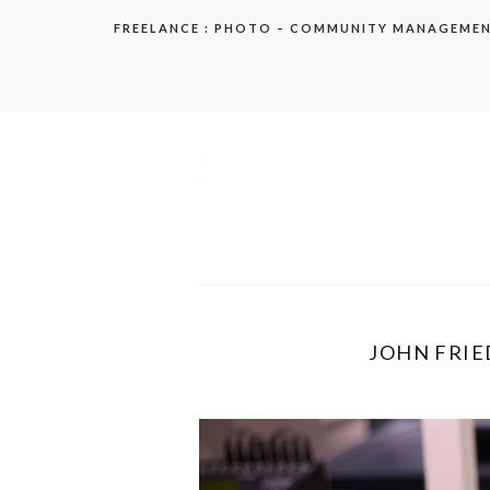
Aller
FREELANCE : PHOTO – COMMUNITY MANAGEME
au
contenu
elodie
JOHN FRIE