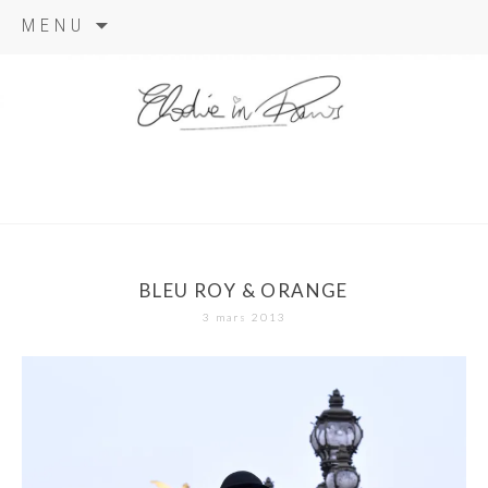
Aller
MENU
au
contenu
elodie in
paris
BLEU ROY & ORANGE
3 mars 2013