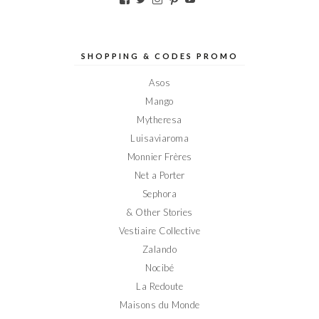
le
le
le
le
le
profil
profil
profil
profil
profil
de
de
de
de
de
Elodieinparis
Elodieinparis
Elodieinparis
Elodieinparis
Elodieinparis
sur
sur
sur
sur
sur
SHOPPING & CODES PROMO
Facebook
Twitter
Instagram
Pinterest
YouTube
Asos
Mango
Mytheresa
Luisaviaroma
Monnier Frères
Net a Porter
Sephora
& Other Stories
Vestiaire Collective
Zalando
Nocibé
La Redoute
Maisons du Monde