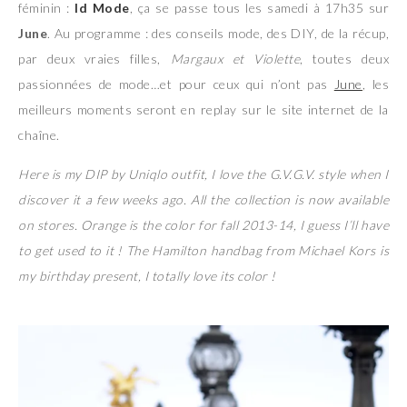
féminin :
Id Mode
, ça se passe tous les samedi à 17h35 sur
June
.
Au programme : des conseils mode, des DIY, de la récup,
par deux vraies filles,
Margaux et Violette
, toutes deux
passionnées de mode…et pour ceux qui n’ont pas
June
, les
meilleurs moments seront en replay sur le site internet de la
chaîne.
Here is my DIP by Uniqlo outfit, I love the G.V.G.V. style when I
discover it a few weeks ago. All the collection is now available
on stores. Orange is the color for fall 2013-14, I guess I’ll have
to get used to it ! The Hamilton handbag from Michael Kors is
my birthday present, I totally love its color !