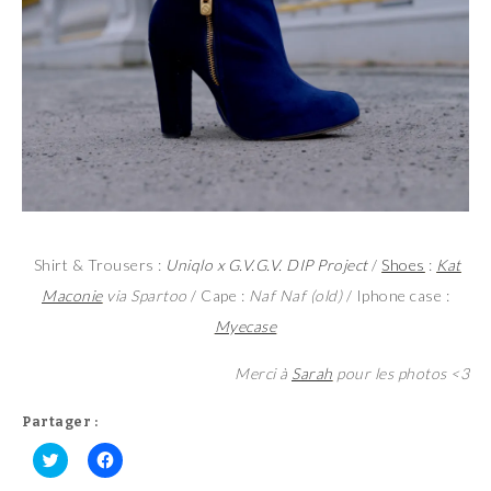
Shirt & Trousers :
Uniqlo x G.V.G.V. DIP Project
/
Shoes
:
Kat
Maconie
via Spartoo
/ Cape :
Naf Naf (old)
/ Iphone case :
Myecase
Merci à
Sarah
pour les photos <3
Partager :
C
C
l
l