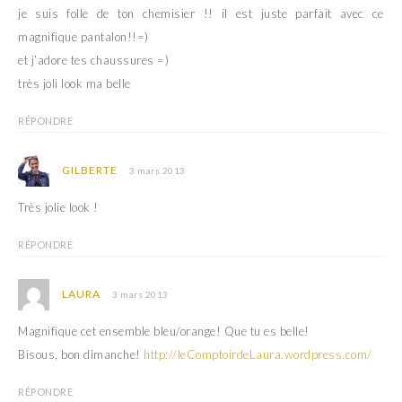
je suis folle de ton chemisier !! il est juste parfait avec ce
magnifique pantalon!!=)
et j’adore tes chaussures =)
très joli look ma belle
RÉPONDRE
GILBERTE
3 mars 2013
Très jolie look !
RÉPONDRE
LAURA
3 mars 2013
Magnifique cet ensemble bleu/orange! Que tu es belle!
Bisous, bon dimanche!
http://leComptoirdeLaura.wordpress.com/
RÉPONDRE