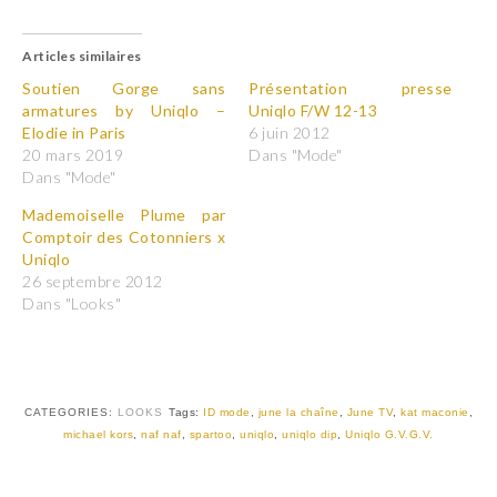
i
i
q
q
u
u
Articles similaires
e
e
z
z
p
p
Soutien Gorge sans
Présentation presse
o
o
armatures by Uniqlo –
Uniqlo F/W 12-13
u
u
r
r
Elodie in Paris
6 juin 2012
p
p
20 mars 2019
Dans "Mode"
a
a
r
r
Dans "Mode"
t
t
a
a
Mademoiselle Plume par
g
g
e
e
Comptoir des Cotonniers x
r
r
Uniqlo
s
s
u
u
26 septembre 2012
r
r
T
F
Dans "Looks"
w
a
i
c
t
e
t
b
e
o
r
o
(
k
CATEGORIES:
LOOKS
Tags:
ID mode
,
june la chaîne
,
June TV
,
kat maconie
,
o
(
u
o
michael kors
,
naf naf
,
spartoo
,
uniqlo
,
uniqlo dip
,
Uniqlo G.V.G.V.
v
u
r
v
e
r
d
e