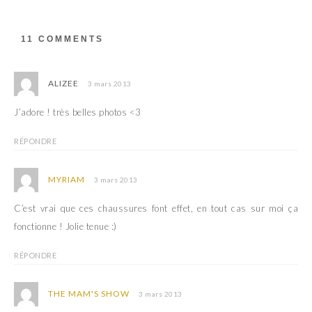
a
d
n
a
s
n
u
s
11 COMMENTS
n
u
e
n
n
e
o
n
u
o
ALIZEE
3 mars 2013
v
u
e
v
l
e
J’adore ! très belles photos <3
l
l
e
l
f
e
e
f
RÉPONDRE
n
e
ê
n
t
ê
r
t
MYRIAM
3 mars 2013
e
r
)
e
)
C’est vrai que ces chaussures font effet, en tout cas sur moi ça
fonctionne ! Jolie tenue :)
RÉPONDRE
THE MAM'S SHOW
3 mars 2013