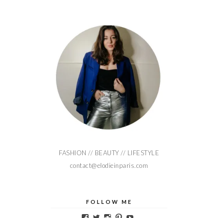
FASHION // BEAUTY // LIFESTYLE
contact@elodieinparis.com
FOLLOW ME
Voir
Voir
Voir
Voir
Voir