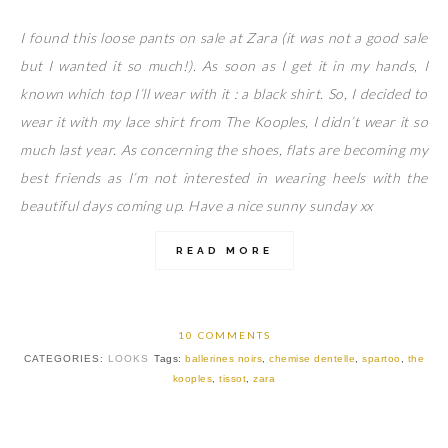
I found this loose pants on sale at Zara (it was not a good sale
but I wanted it so much!). As soon as I get it in my hands, I
known which top I’ll wear with it : a black shirt. So, I decided to
wear it with my lace shirt from The Kooples, I didn’t wear it so
much last year. As concerning the shoes, flats are becoming my
best friends as I’m not interested in wearing heels with the
beautiful days coming up. Have a nice sunny sunday xx
READ MORE
10 COMMENTS
CATEGORIES:
LOOKS
Tags:
ballerines noirs
,
chemise dentelle
,
spartoo
,
the
kooples
,
tissot
,
zara