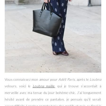
Vous connaissez mon amour pour
Adéli Paris
, après le
Loubna
velours, voici le
Loubna
maille
, qui je trouve s’accordait à
merveille avec ma tenue du jour bohème-chic. J’ai longuement
hésité avant de prendre ce pantalon, je pensais qu’il serait
assez difficile à porter compte tenu des motifs et puis au final je