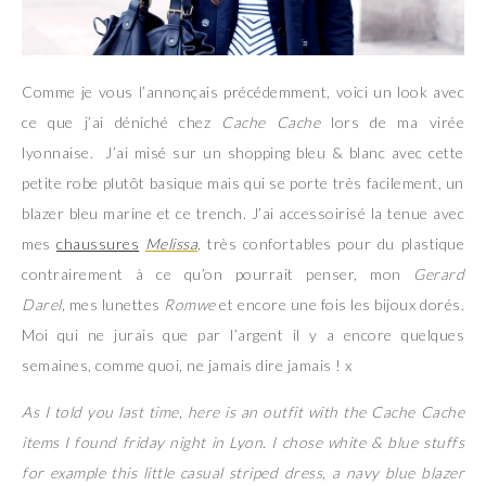
Comme je vous l’annonçais précédemment, voici un look avec
ce que j’ai déniché chez
Cache Cache
lors de ma virée
lyonnaise. J’ai misé sur un shopping bleu & blanc avec cette
petite robe plutôt basique mais qui se porte très facilement, un
blazer bleu marine et ce trench. J’ai accessoirisé la tenue avec
mes
chaussures
Melissa
, très confortables pour du plastique
contrairement à ce qu’on pourrait penser, mon
Gerard
Darel,
mes lunettes
Romwe
et encore une fois les bijoux dorés.
Moi qui ne jurais que par l’argent il y a encore quelques
semaines, comme quoi, ne jamais dire jamais ! x
As I told you last time, here is an outfit with the Cache Cache
items I found friday night in Lyon. I chose white & blue stuffs
for example this little casual striped dress, a navy blue blazer