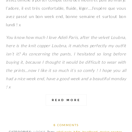
l’adore, il est très confortable, fluide, léger…J’espère que vous
avez passé un bon week end, bonne semaine et surtout bon
lundi ! x
You know how much I love Adeli Paris, after the velvet Loubna,
here is the knit copper Loubna, it matches perfectly my outfit
isn’t it? As concerning the pants, I hesitated so long before
buying it, because I thought it would be difficult to wear with
the prints…now I like it so much it’s so comfy ! I hope you all
had a nice week end, have a good week and a beautiful monday
! x
READ MORE
8 COMMENTS
CATEGORIES:
LOOKS
Tags:
adeli paris
,
h&m
,
headband
,
marian spartoo
,