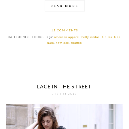
READ MORE
12 COMMENTS
CATEGORIES:
LOOKS
Tags:
american apparel
,
betty london
,
fun fair
,
furla
,
h&m
,
new look
,
spartoo
LACE IN THE STREET
7 juillet 2013