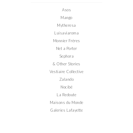
Facebook
Twitter
Instagram
Pinterest
YouTube
Asos
Mango
Mytheresa
Luisaviaroma
Monnier Frères
Net a Porter
Sephora
& Other Stories
Vestiaire Collective
Zalando
Nocibé
La Redoute
Maisons du Monde
Galeries Lafayette