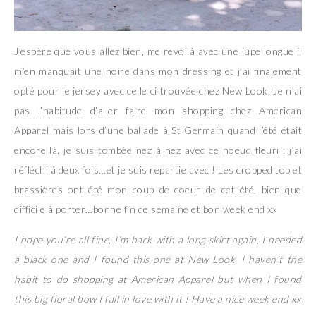
J’espère que vous allez bien, me revoilà avec une jupe longue il
m’en manquait une noire dans mon dressing et j’ai finalement
opté pour le jersey avec celle ci trouvée chez New Look. Je n’ai
pas l’habitude d’aller faire mon shopping chez American
Apparel mais lors d’une ballade à St Germain quand l’été était
encore là, je suis tombée nez à nez avec ce noeud fleuri : j’ai
réfléchi à deux fois…et je suis repartie avec ! Les cropped top et
brassières ont été mon coup de coeur de cet été, bien que
difficile à porter…bonne fin de semaine et bon week end xx
I hope you’re all fine, I’m back with a long skirt again, I needed
a black one and I found this one at New Look. I haven’t the
habit to do shopping at American Apparel but when I found
this big floral bow I fall in love with it ! Have a nice week end xx