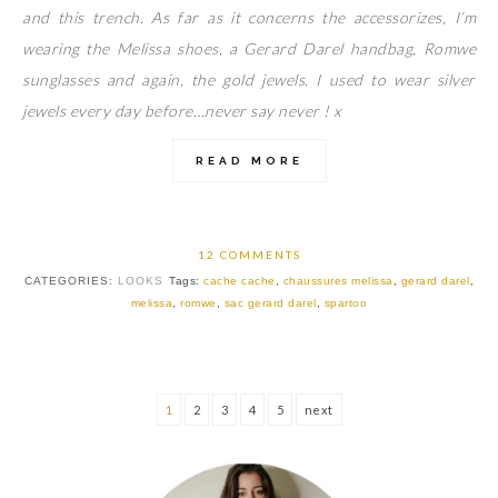
and this trench. As far as it concerns the accessorizes, I’m
wearing the Melissa shoes, a Gerard Darel handbag, Romwe
sunglasses and again, the gold jewels. I used to wear silver
jewels every day before…never say never ! x
READ MORE
12 COMMENTS
CATEGORIES:
LOOKS
Tags:
cache cache
,
chaussures melissa
,
gerard darel
,
melissa
,
romwe
,
sac gerard darel
,
spartoo
1
2
3
4
5
next