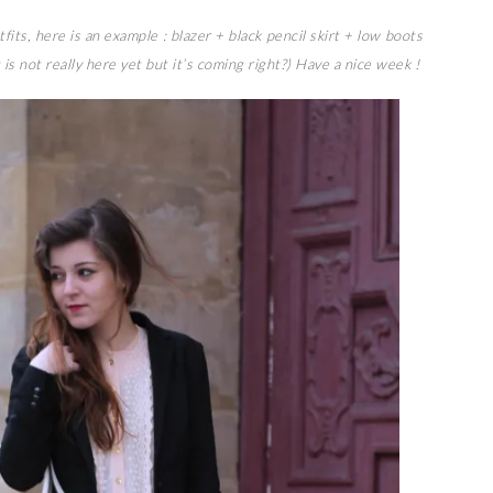
fits, here is an example : blazer + black pencil skirt + low boots
s not really here yet but it’s coming right?) Have a nice week !