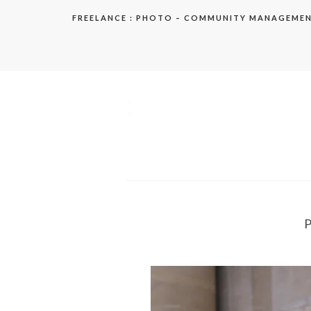
Aller
FREELANCE : PHOTO – COMMUNITY MANAGEME
au
contenu
elodie