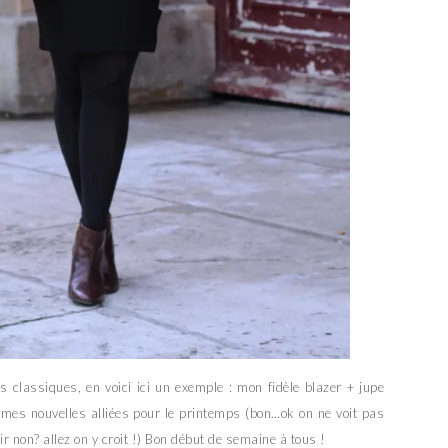
 classiques, en voici ici un exemple : mon fidèle blazer + jupe
 mes nouvelles alliées pour le printemps (bon…ok on ne voit pas
r non? allez on y croit !) Bon début de semaine à tous !