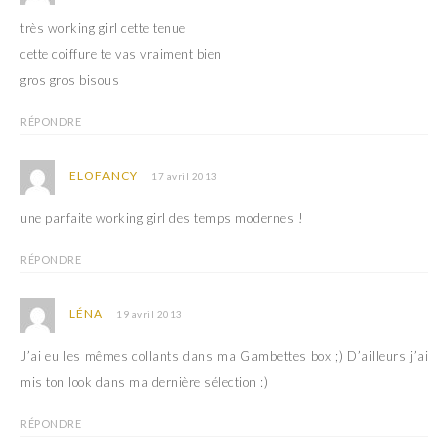
très working girl cette tenue
cette coiffure te vas vraiment bien
gros gros bisous
RÉPONDRE
ELOFANCY
17 avril 2013
une parfaite working girl des temps modernes !
RÉPONDRE
LÉNA
19 avril 2013
J’ai eu les mêmes collants dans ma Gambettes box ;) D’ailleurs j’ai
mis ton look dans ma dernière sélection :)
RÉPONDRE