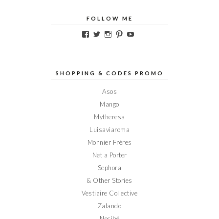
FOLLOW ME
Voir
Voir
Voir
Voir
Voir
le
le
le
le
le
profil
profil
profil
profil
profil
de
de
de
de
de
Elodieinparis
Elodieinparis
Elodieinparis
Elodieinparis
Elodieinparis
sur
sur
sur
sur
sur
SHOPPING & CODES PROMO
Facebook
Twitter
Instagram
Pinterest
YouTube
Asos
Mango
Mytheresa
Luisaviaroma
Monnier Frères
Net a Porter
Sephora
& Other Stories
Vestiaire Collective
Zalando
Nocibé