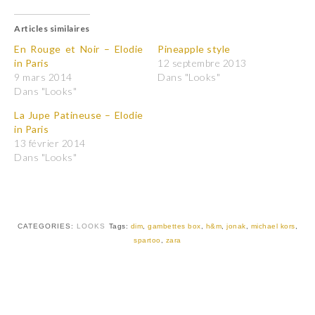
i
i
q
q
u
u
Articles similaires
e
e
z
z
p
p
En Rouge et Noir – Elodie
Pineapple style
o
o
in Paris
12 septembre 2013
u
u
r
r
9 mars 2014
Dans "Looks"
p
p
Dans "Looks"
a
a
r
r
t
t
La Jupe Patineuse – Elodie
a
a
in Paris
g
g
e
e
13 février 2014
r
r
Dans "Looks"
s
s
u
u
r
r
T
F
w
a
i
c
t
e
t
b
CATEGORIES:
LOOKS
Tags:
dim
,
gambettes box
,
h&m
,
jonak
,
michael kors
,
e
o
r
o
spartoo
,
zara
(
k
o
(
u
o
v
u
r
v
e
r
d
e
a
d