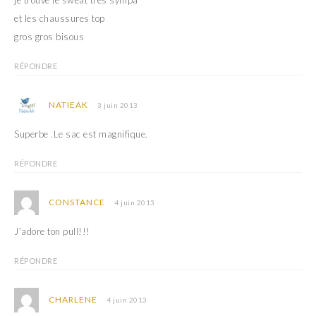
je trouve le sweat très sympa
et les chaussures top
gros gros bisous
RÉPONDRE
NATIEAK
3 juin 2013
Superbe .Le sac est magnifique.
RÉPONDRE
CONSTANCE
4 juin 2013
J’adore ton pull!!!
RÉPONDRE
CHARLENE
4 juin 2013