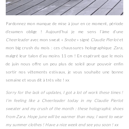
Pardonnez mon manque de mise à jour en ce moment, période
d’examen oblige ! Aujourd’hui je me sens l’âme d’une
Cheerleader
avec mon sweat «
Snobe
» signé
Claudie Pierlot
et
mon big crush du mois : ces chaussures holographique
Zara
,
malgré leur talon d’au moins 11 cm ! En espérant que le mois
de juin nous offre un peu plus de soleil pour pouvoir enfin
sortir nos vêtements estivaux, je vous souhaite une bonne
semaine et vous dit à très vite ! xx
Sorry for the lack of updates, I got a lot of work these times !
I’m feeling like a Cheerleader today in my Claudie Pierlot
sweater and my crush of the month : these holographic shoes
from Zara. Hope june will be warmer than may, I want to wear
my summer clothes ! Have a nice week end see you soon ! xx