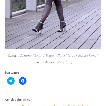
Sweat :
Claudie Pierlot
/ Shoes :
Zara
/ Bag :
Michael Kors
/
Skirt & Blazer :
Zara (old)
Partager :
C
C
l
l
i
i
q
q
u
u
Articles similaires
e
e
z
z