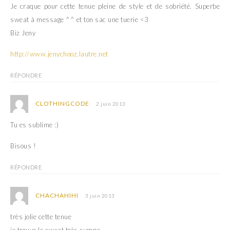
Je craque pour cette tenue pleine de style et de sobriété. Superbe
sweat à message ^^ et ton sac une tuerie <3
Biz Jeny
http://www.jenychooz.lautre.net
RÉPONDRE
CLOTHINGCODE
2 juin 2013
Tu es sublime :)
Bisous !
RÉPONDRE
CHACHAHIHI
3 juin 2013
très jolie cette tenue