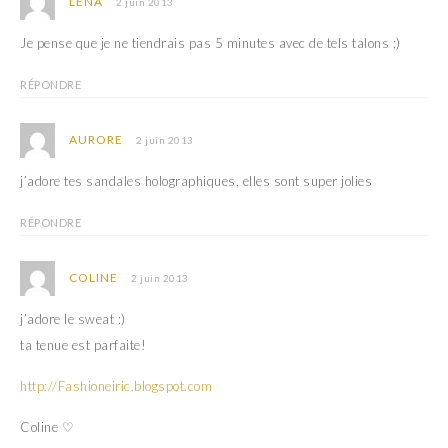
LÉNA
2 juin 2013
n
e
o
n
u
o
Je pense que je ne tiendrais pas 5 minutes avec de tels talons ;)
v
u
e
v
l
e
l
l
RÉPONDRE
e
l
f
e
e
f
n
e
AURORE
2 juin 2013
ê
n
t
ê
r
t
j’adore tes sandales holographiques, elles sont super jolies
e
r
)
e
)
RÉPONDRE
COLINE
2 juin 2013
j’adore le sweat :)
ta tenue est parfaite!
http://Fashioneiric.blogspot.com
Coline ♡