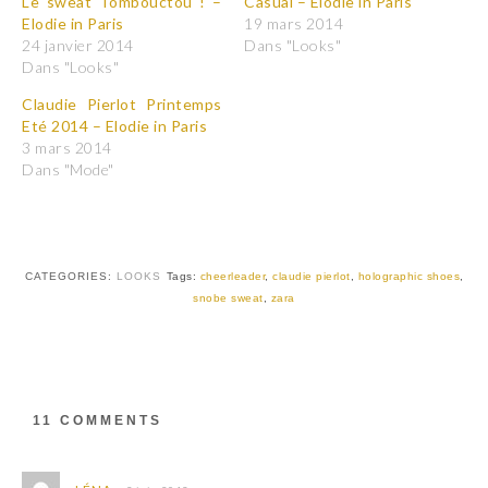
p
p
Le sweat Tombouctou ! –
Casual – Elodie in Paris
o
o
Elodie in Paris
19 mars 2014
u
u
r
r
24 janvier 2014
Dans "Looks"
p
p
Dans "Looks"
a
a
r
r
t
t
Claudie Pierlot Printemps
a
a
Eté 2014 – Elodie in Paris
g
g
e
e
3 mars 2014
r
r
Dans "Mode"
s
s
u
u
r
r
T
F
w
a
i
c
t
e
t
b
CATEGORIES:
LOOKS
Tags:
cheerleader
,
claudie pierlot
,
holographic shoes
,
e
o
r
o
snobe sweat
,
zara
(
k
o
(
u
o
v
u
r
v
e
r
d
e
a
d
11 COMMENTS
n
a
s
n
u
s
n
u
e
n