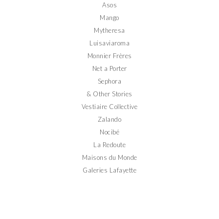
Asos
Mango
Mytheresa
Luisaviaroma
Monnier Frères
Net a Porter
Sephora
& Other Stories
Vestiaire Collective
Zalando
Nocibé
La Redoute
Maisons du Monde
Galeries Lafayette