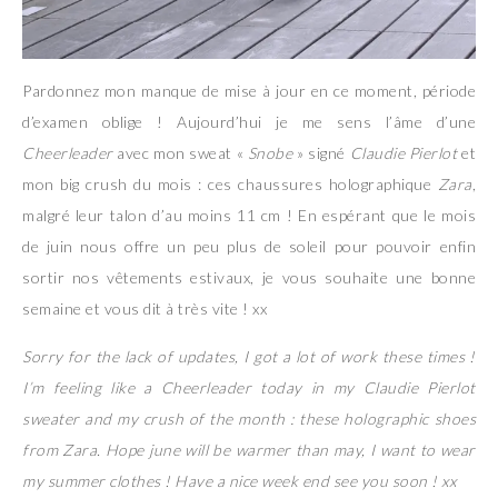
Pardonnez mon manque de mise à jour en ce moment, période
d’examen oblige ! Aujourd’hui je me sens l’âme d’une
Cheerleader
avec mon sweat «
Snobe
» signé
Claudie Pierlot
et
mon big crush du mois : ces chaussures holographique
Zara
,
malgré leur talon d’au moins 11 cm ! En espérant que le mois
de juin nous offre un peu plus de soleil pour pouvoir enfin
sortir nos vêtements estivaux, je vous souhaite une bonne
semaine et vous dit à très vite ! xx
Sorry for the lack of updates, I got a lot of work these times !
I’m feeling like a Cheerleader today in my Claudie Pierlot
sweater and my crush of the month : these holographic shoes
from Zara. Hope june will be warmer than may, I want to wear
my summer clothes ! Have a nice week end see you soon ! xx