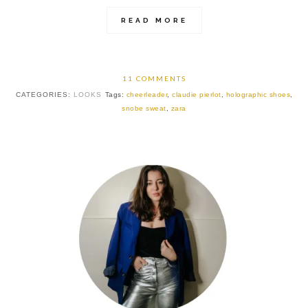
READ MORE
11 COMMENTS
CATEGORIES:
LOOKS
Tags:
cheerleader
,
claudie pierlot
,
holographic shoes
,
snobe sweat
,
zara