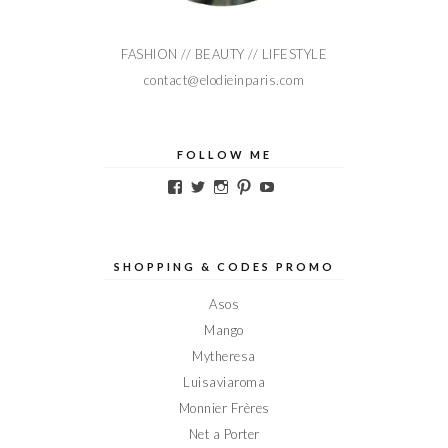
FASHION // BEAUTY // LIFESTYLE
contact@elodieinparis.com
FOLLOW ME
Voir
Voir
Voir
Voir
Voir
le
le
le
le
le
profil
profil
profil
profil
profil
de
de
de
de
de
Elodieinparis
Elodieinparis
Elodieinparis
Elodieinparis
Elodieinparis
sur
sur
sur
sur
sur
SHOPPING & CODES PROMO
Facebook
Twitter
Instagram
Pinterest
YouTube
Asos
Mango
Mytheresa
Luisaviaroma
Monnier Frères
Net a Porter