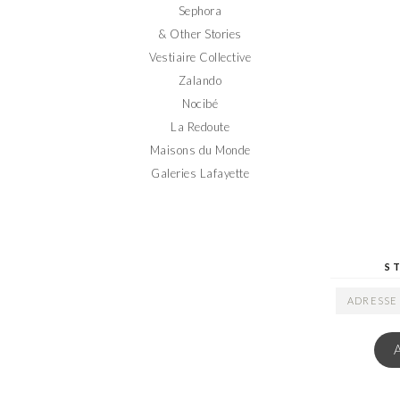
Sephora
& Other Stories
Vestiaire Collective
Zalando
Nocibé
La Redoute
Maisons du Monde
Galeries Lafayette
S
ADRESSE
EMAIL