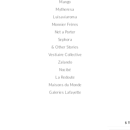
Mango
Mytheresa
Luisaviaroma
Monnier Frères
Net a Porter
Sephora
& Other Stories
Vestiaire Collective
Zalando
Nocibé
La Redoute
Maisons du Monde
Galeries Lafayette
S