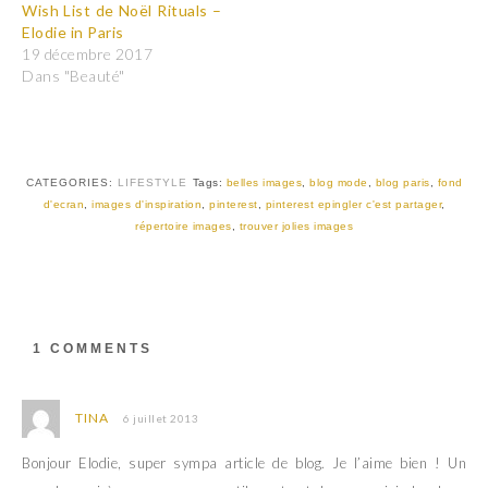
t
t
Wish List de Noël Rituals –
a
a
Elodie in Paris
g
g
e
e
19 décembre 2017
r
r
Dans "Beauté"
s
s
u
u
r
r
T
F
w
a
i
c
t
e
t
b
CATEGORIES:
LIFESTYLE
Tags:
belles images
,
blog mode
,
blog paris
,
fond
e
o
r
o
d'ecran
,
images d'inspiration
,
pinterest
,
pinterest epingler c'est partager
,
(
k
répertoire images
,
trouver jolies images
o
(
u
o
v
u
r
v
e
r
d
e
a
d
n
a
s
n
1 COMMENTS
u
s
n
u
e
n
n
e
o
n
TINA
6 juillet 2013
u
o
v
u
e
v
Bonjour Elodie, super sympa article de blog. Je l’aime bien ! Un
l
e
l
l