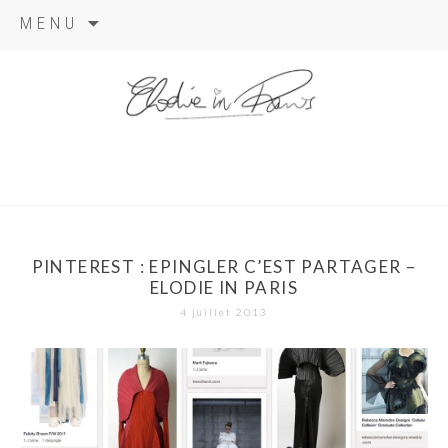
Aller
MENU
au
contenu
elodie in
paris
PINTEREST : EPINGLER C’EST PARTAGER –
ELODIE IN PARIS
4 juillet 2013