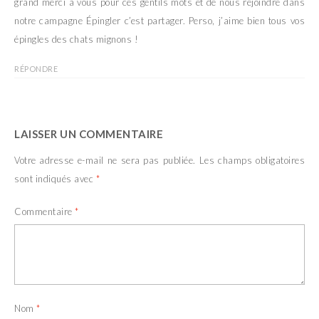
grand merci à vous pour ces gentils mots et de nous rejoindre dans
e
l
f
e
notre campagne Épingler c’est partager. Perso, j’aime bien tous vos
e
f
n
e
épingles des chats mignons !
ê
n
t
ê
r
t
RÉPONDRE
e
r
)
e
)
LAISSER UN COMMENTAIRE
Votre adresse e-mail ne sera pas publiée.
Les champs obligatoires
sont indiqués avec
*
Commentaire
*
Nom
*