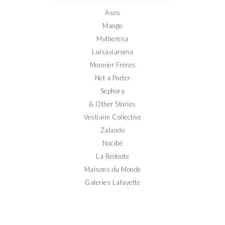
Facebook
Twitter
Instagram
Pinterest
YouTube
Asos
Mango
Mytheresa
Luisaviaroma
Monnier Frères
Net a Porter
Sephora
& Other Stories
Vestiaire Collective
Zalando
Nocibé
La Redoute
Maisons du Monde
Galeries Lafayette