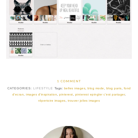
1 COMMENT
CATEGORIES:
LIFESTYLE
Tags:
belles images
,
blog mode
,
blog paris
,
fond
d'ecran
,
images d'inspiration
,
pinterest
,
pinterest epingler c'est partager
,
répertoire images
,
trouver jolies images