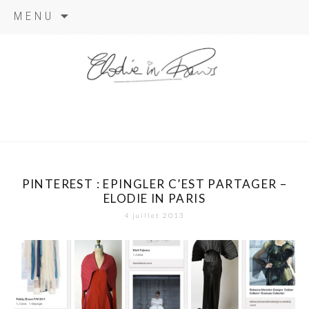
Aller
MENU
au
contenu
elodie in
paris
PINTEREST : EPINGLER C’EST PARTAGER –
ELODIE IN PARIS
4 juillet 2013