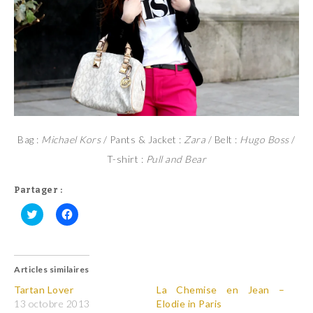
Bag :
Michael Kors
/ Pants & Jacket :
Zara
/ Belt :
Hugo Boss
/
T-shirt :
Pull and Bear
Partager :
C
C
l
l
i
i
q
q
u
u
Articles similaires
e
e
z
z
p
p
Tartan Lover
La Chemise en Jean –
o
o
13 octobre 2013
Elodie in Paris
u
u