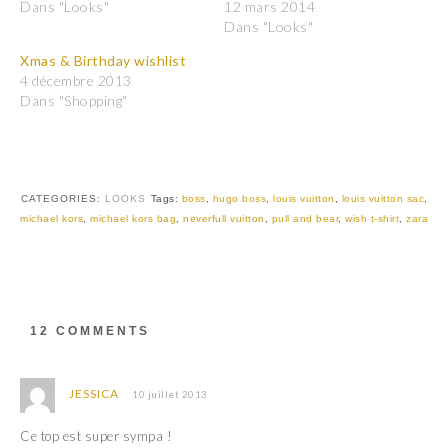
r
r
Dans "Looks"
12 mars 2014
p
p
Dans "Looks"
a
a
r
r
t
t
Xmas & Birthday wishlist
a
a
4 décembre 2013
g
g
e
e
Dans "Shopping"
r
r
s
s
u
u
r
r
T
F
w
a
i
c
t
e
CATEGORIES:
LOOKS
Tags:
boss
,
hugo boss
,
louis vuitton
,
louis vuitton sac
,
t
b
michael kors
,
michael kors bag
,
neverfull vuitton
,
pull and bear
,
wish t-shirt
,
zara
e
o
r
o
(
k
o
(
u
o
v
u
r
v
e
r
d
e
12 COMMENTS
a
d
n
a
s
n
u
s
n
u
JESSICA
10 juillet 2013
e
n
n
e
o
n
Ce top est super sympa !
u
o