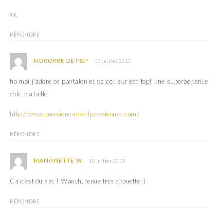
v
u
e
v
xx.
l
e
l
l
e
l
RÉPONDRE
f
e
e
f
n
e
ê
n
NORORRE DE P&P
t
ê
10 juillet 2013
r
t
e
r
)
e
ha moi j’adore ce pantalon et sa couleur est top! une superbe tenue
)
chic ma belle
http://www.passionnanteetpassionnee.com/
RÉPONDRE
MANONETTE W
10 juillet 2013
Ca c’est du sac ! Waouh, tenue très chouette :)
RÉPONDRE