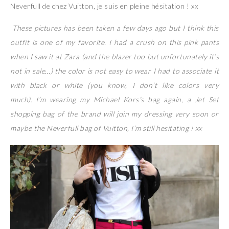
Neverfull de chez Vuitton, je suis en pleine hésitation ! xx
These pictures has been taken a few days ago but I think this
outfit is one of my favorite. I had a crush on this pink pants
when I saw it at Zara (and the blazer too but unfortunately it’s
not in sale…) the color is not easy to wear I had to associate it
with black or white (you know, I don’t like colors very
much).
I’m wearing my Michael Kors’s bag again, a Jet Set
shopping bag of the brand will join my dressing very soon or
maybe the Neverfull bag of Vuitton, I’m still hesitating ! xx