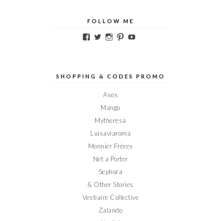
FOLLOW ME
Voir
Voir
Voir
Voir
Voir
le
le
le
le
le
profil
profil
profil
profil
profil
de
de
de
de
de
Elodieinparis
Elodieinparis
Elodieinparis
Elodieinparis
Elodieinparis
sur
sur
sur
sur
sur
SHOPPING & CODES PROMO
Facebook
Twitter
Instagram
Pinterest
YouTube
Asos
Mango
Mytheresa
Luisaviaroma
Monnier Frères
Net a Porter
Sephora
& Other Stories
Vestiaire Collective
Zalando