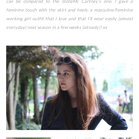
can be compared to the StellaMc Cartney’s one, I gave a
feminine touch with the skirt and heels, a masculine/feminine
working girl outfit that I love and that I’ll wear easily (almost
everyday) next season in a few weeks (already!) xx