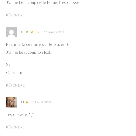
)
J’aime beaucoup cette tenue, très classe !
RÉPONDRE
CLARA LN
11 août 2013
Pas mal la ceinture sur le blazer ;)
J’aime beaucoup ton look!
Xx
Clara Ln
RÉPONDRE
LÉA
11 août 2013
Tes cheveux *_*
RÉPONDRE