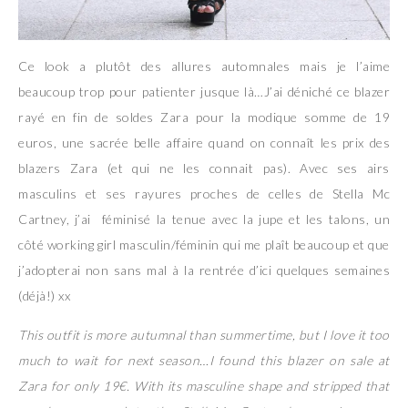
Ce look a plutôt des allures automnales mais je l’aime
beaucoup trop pour patienter jusque là…J’ai déniché ce blazer
rayé en fin de soldes Zara pour la modique somme de 19
euros, une sacrée belle affaire quand on connaît les prix des
blazers Zara (et qui ne les connait pas). Avec ses airs
masculins et ses rayures proches de celles de Stella Mc
Cartney, j’ai féminisé la tenue avec la jupe et les talons, un
côté working girl masculin/féminin qui me plaît beaucoup et que
j’adopterai non sans mal à la rentrée d’ici quelques semaines
(déjà!) xx
This outfit is more autumnal than summertime, but I love it too
much to wait for next season…I found this blazer on sale at
Zara for only 19€. With its masculine shape and stripped that