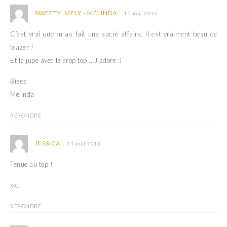
SWEETY_MELY - MÉLINDA
11 août 2013
C’est vrai que tu as fait une sacré affaire. Il est vraiment beau ce
blazer !
Et la jupe avec le crop top .. J’adore :)
Bises
Mélinda
RÉPONDRE
JESSICA
11 août 2013
Tenue au top !
xx.
RÉPONDRE