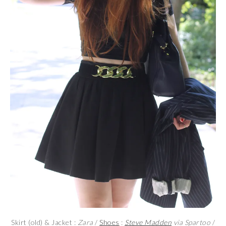
Skirt (old) & Jacket :
Zara
/
Shoes
:
Steve Madden
via Spartoo
/