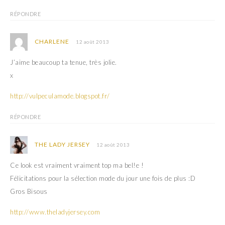
RÉPONDRE
CHARLENE
12 août 2013
J’aime beaucoup ta tenue, très jolie.
x
http://vulpeculamode.blogspot.fr/
RÉPONDRE
THE LADY JERSEY
12 août 2013
Ce look est vraiment vraiment top ma bel!e !
Félicitations pour la sélection mode du jour une fois de plus :D
Gros Bisous
http://www.theladyjersey.com