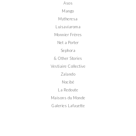
Asos
Mango
Mytheresa
Luisaviaroma
Monnier Frères
Net a Porter
Sephora
& Other Stories
Vestiaire Collective
Zalando
Nocibé
La Redoute
Maisons du Monde
Galeries Lafayette