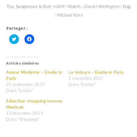
Top, Sunglasses & Belt :
H&M
/ Watch :
Daniel Wellington
/ Bag
:
Michael Kors
Partager :
C
C
l
l
i
i
q
q
u
u
Articles similaires
e
e
z
z
p
p
Amour Moderne – Elodie in
Le Velours – Elodie in Paris
o
o
Paris
1 novembre 2017
u
u
r
r
25 septembre 2017
Dans "Looks"
p
p
Dans "Looks"
a
a
r
r
t
t
Sélection shopping homme
a
a
Menlook
g
g
e
e
13 décembre 2013
r
r
Dans "Shopping"
s
s
u
u
r
r
T
F
w
a