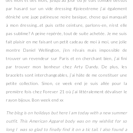
des mois et des mois, jusqu’au jour où je suis tombée dessus
par hasard sur un vide dressing #joieextreme j’ai également
déniché une jupe patineuse noire basique, chose qui manquait
à mon dressing…et puis cette ceinture, parlons-en, n’est elle
pas sublime? A peine repérée, tout de suite achetée. Je me suis
fait plaisir en me faisant un petit cadeau de moi à moi, une jolie
montre Daniel Wellington, j’en rêvais mais impossible de
trouver un revendeur sur Paris et en cherchant bien, j’ai fini
par trouver mon bonheur chez Arty Dandy. De plus, les
bracelets sont interchangeables, j’ai hâte de me constituer une
petite collection. Sinon, ce week end je suis allée pour la
première fois chez Forever 21 où j’ai littéralement dévaliser le
rayon bijoux. Bon week end xx
The blog is on holidays but here I am today with a new summer
outfit. This American Apparel body was on my wishlist for so
long I was so glad to finally find it on a tic tail. I also found a