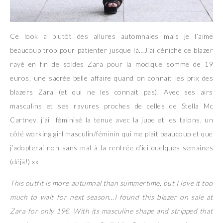
Ce look a plutôt des allures automnales mais je l’aime
beaucoup trop pour patienter jusque là…J’ai déniché ce blazer
rayé en fin de soldes Zara pour la modique somme de 19
euros, une sacrée belle affaire quand on connaît les prix des
blazers Zara (et qui ne les connait pas). Avec ses airs
masculins et ses rayures proches de celles de Stella Mc
Cartney, j’ai féminisé la tenue avec la jupe et les talons, un
côté working girl masculin/féminin qui me plaît beaucoup et que
j’adopterai non sans mal à la rentrée d’ici quelques semaines
(déjà!) xx
This outfit is more autumnal than summertime, but I love it too
much to wait for next season…I found this blazer on sale at
Zara for only 19€. With its masculine shape and stripped that