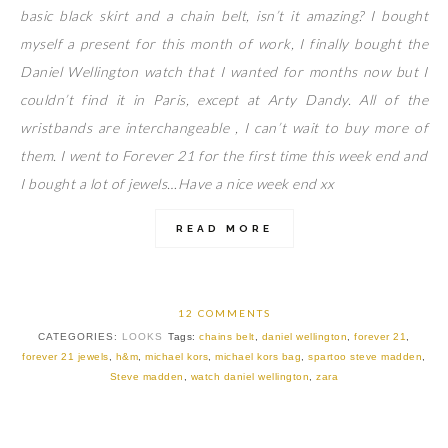
basic black skirt and a chain belt, isn’t it amazing? I bought
myself a present for this month of work, I finally bought the
Daniel Wellington watch that I wanted for months now but I
couldn’t find it in Paris, except at Arty Dandy. All of the
wristbands are interchangeable , I can’t wait to buy more of
them. I went to Forever 21 for the first time this week end and
I bought a lot of jewels…Have a nice week end xx
READ MORE
12 COMMENTS
CATEGORIES:
LOOKS
Tags:
chains belt
,
daniel wellington
,
forever 21
,
forever 21 jewels
,
h&m
,
michael kors
,
michael kors bag
,
spartoo steve madden
,
Steve madden
,
watch daniel wellington
,
zara