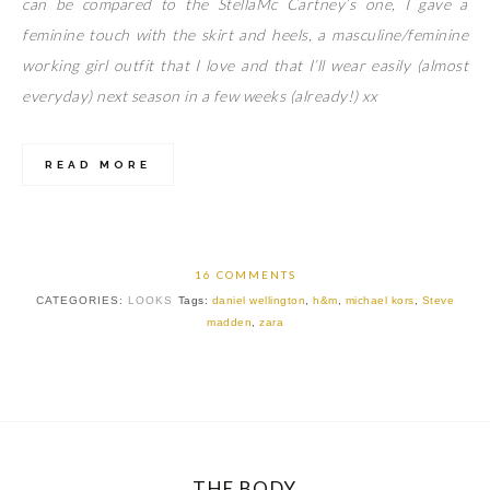
can be compared to the StellaMc Cartney’s one, I gave a
feminine touch with the skirt and heels, a masculine/feminine
working girl outfit that I love and that I’ll wear easily (almost
everyday) next season in a few weeks (already!) xx
READ MORE
16 COMMENTS
CATEGORIES:
LOOKS
Tags:
daniel wellington
,
h&m
,
michael kors
,
Steve
madden
,
zara
THE BODY