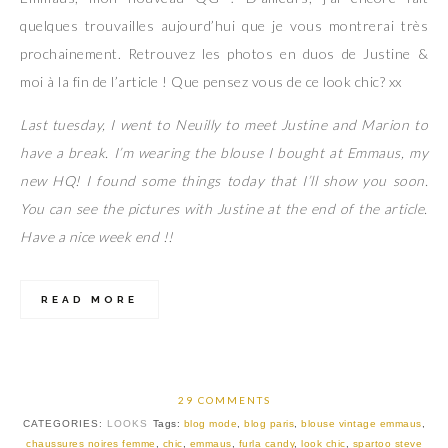
quelques trouvailles aujourd’hui que je vous montrerai très
prochainement. Retrouvez les photos en duos de Justine &
moi à la fin de l’article ! Que pensez vous de ce look chic? xx
Last tuesday, I went to Neuilly to meet Justine and Marion to
have a break. I’m wearing the blouse I bought at Emmaus, my
new HQ! I found some things today that I’ll show you soon.
You can see the pictures with Justine at the end of the article.
Have a nice week end !!
READ MORE
29 COMMENTS
CATEGORIES:
LOOKS
Tags:
blog mode
,
blog paris
,
blouse vintage emmaus
,
chaussures noires femme
,
chic
,
emmaus
,
furla candy
,
look chic
,
spartoo steve