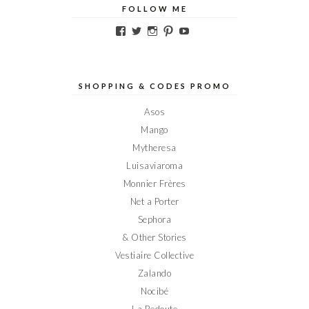
FOLLOW ME
Voir
Voir
Voir
Voir
Voir
le
le
le
le
le
profil
profil
profil
profil
profil
de
de
de
de
de
Elodieinparis
Elodieinparis
Elodieinparis
Elodieinparis
Elodieinparis
sur
sur
sur
sur
sur
SHOPPING & CODES PROMO
Facebook
Twitter
Instagram
Pinterest
YouTube
Asos
Mango
Mytheresa
Luisaviaroma
Monnier Frères
Net a Porter
Sephora
& Other Stories
Vestiaire Collective
Zalando
Nocibé
La Redoute