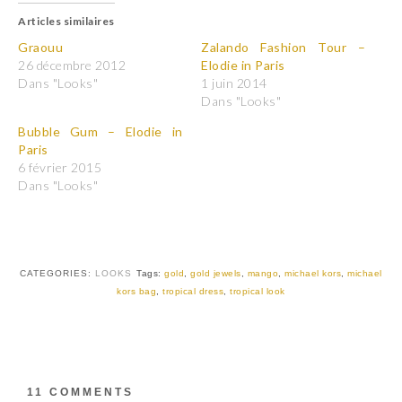
u
u
Articles similaires
e
e
z
z
p
p
Graouu
Zalando Fashion Tour –
o
o
26 décembre 2012
Elodie in Paris
u
u
r
r
Dans "Looks"
1 juin 2014
p
p
Dans "Looks"
a
a
r
r
t
t
Bubble Gum – Elodie in
a
a
Paris
g
g
e
e
6 février 2015
r
r
Dans "Looks"
s
s
u
u
r
r
T
F
w
a
i
c
t
e
t
b
CATEGORIES:
LOOKS
Tags:
gold
,
gold jewels
,
mango
,
michael kors
,
michael
e
o
r
o
kors bag
,
tropical dress
,
tropical look
(
k
o
(
u
o
v
u
r
v
e
r
d
e
a
d
11 COMMENTS
n
a