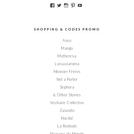
Voir
Voir
Voir
Voir
Voir
le
le
le
le
le
profil
profil
profil
profil
profil
de
de
de
de
de
Elodieinparis
Elodieinparis
Elodieinparis
Elodieinparis
Elodieinparis
sur
sur
sur
sur
sur
SHOPPING & CODES PROMO
Facebook
Twitter
Instagram
Pinterest
YouTube
Asos
Mango
Mytheresa
Luisaviaroma
Monnier Frères
Net a Porter
Sephora
& Other Stories
Vestiaire Collective
Zalando
Nocibé
La Redoute
Maisons du Monde