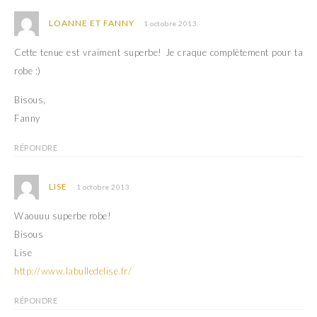
LOANNE ET FANNY
1 octobre 2013
Cette tenue est vraiment superbe! Je craque complètement pour ta
robe :)
Bisous,
Fanny
RÉPONDRE
LISE
1 octobre 2013
Waouuu superbe robe!
Bisous
Lise
http://www.labulledelise.fr/
RÉPONDRE