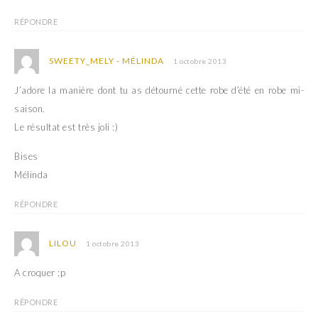
RÉPONDRE
SWEETY_MELY - MÉLINDA
1 octobre 2013
J’adore la manière dont tu as détourné cette robe d’été en robe mi-
saison.
Le résultat est très joli :)
Bises
Mélinda
RÉPONDRE
LILOU
1 octobre 2013
A croquer ;p
RÉPONDRE