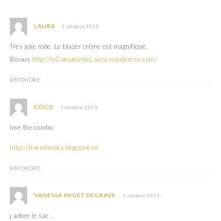
s
n
u
s
n
u
e
n
LAURA
1 octobre 2013
n
e
o
n
u
o
Très jolie robe. Le blazer crème est magnifique.
v
u
e
v
Bisous
http://leComptoirdeLaura.wordpress.com/
l
e
l
l
e
l
f
e
RÉPONDRE
e
f
n
e
ê
n
t
ê
COCO
1 octobre 2013
r
t
e
r
)
e
love the combo
)
http://finkmfreeky.blogspot.nl/
RÉPONDRE
VANESSA MIGET DEGRAVE
1 octobre 2013
j adore le sac .