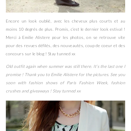
Encore un look oublié, avec les cheveux plus courts et au
moins 10 degrés de plus. Promis, c’est le dernier look estival !
Merci à Emilie Alistere pour les photos, on se retrouve vite
pour des revues défilés, des nouveautés, coup de coeur et des
concours sur le blog ! Stay tunned xx
Old outfit again when summer was still there. It’s the last one I
promise ! Thank you to Emilie Alistere for the pictures. See you
soon with fashion shows of Paris Fashion Week, fashion
crushes and giveaways ! Stay tunned xx