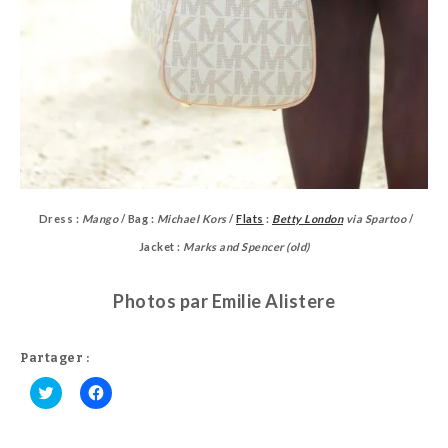
Dress :
Mango
/ Bag :
Michael Kors
/
Flats
:
Betty London
via Spartoo
/
Jacket :
Marks and Spencer (old)
Photos par Emilie Alistere
Partager :
C
C
l
l
i
i
q
q