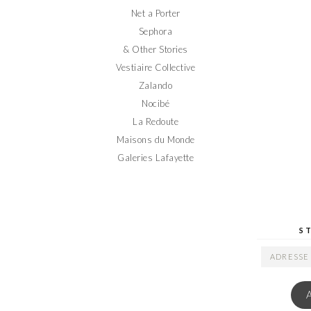
Net a Porter
Sephora
& Other Stories
Vestiaire Collective
Zalando
Nocibé
La Redoute
Maisons du Monde
Galeries Lafayette
S
ADRESSE
EMAIL