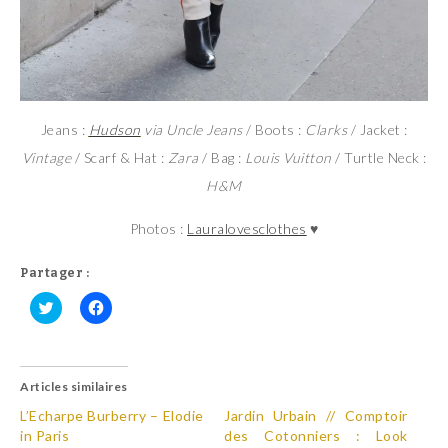
Jeans :
Hudson
via Uncle Jeans
/ Boots :
Clarks
/ Jacket :
Vintage
/ Scarf & Hat :
Zara
/ Bag :
Louis Vuitton
/ Turtle Neck :
H&M
Photos :
Lauralovesclothes
♥
Partager :
C
C
l
l
i
i
q
q
u
u
Articles similaires
e
e
z
z
p
p
L’Echarpe Burberry – Elodie
Jardin Urbain // Comptoir
o
o
in Paris
des Cotonniers : Look
u
u