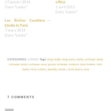
r
r
17 janvier 2014
office
p
p
Dans "Looks"
1 avril 2015
a
a
r
r
Dans "Looks"
t
t
a
a
Les Bottes Cavaliere –
g
g
e
e
Elodie in Paris
r
r
7 mars 2014
s
s
u
u
Dans "Looks"
r
r
T
F
w
a
i
c
t
e
t
b
e
o
r
o
CATEGORIES:
LOOKS
Tags:
blog mode
,
blog paris
,
clarks
,
echarpe plaid
,
(
k
echarpe tartan
,
echarpe zara
,
grosse echarpe
,
hudson
,
jean femme
,
look
o
(
u
o
clarks
,
louis vuitton
,
speedy
,
tartan
,
uncle jeans
,
zara
v
u
r
v
e
r
d
e
a
d
n
a
s
n
u
s
7 COMMENTS
n
u
e
n
n
e
o
n
u
o