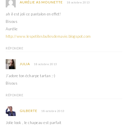
AURÉLIE AS MOUNETTE
18 octobre 2013
v
u
e
v
l
e
ah il est joli ce pantalon en effet!
l
l
e
l
Bisous
f
e
e
f
Aurélie
n
e
ê
n
http://www.lespetitesbullesdemavie.blogspot.com
t
ê
r
t
e
r
)
e
RÉPONDRE
)
JULIA
18 octobre 2013
J’adore ton écharpe tartan ;-)
Bisous
RÉPONDRE
GILBERTE
18 octobre 2013
Jolie look , le chapeau est parfait