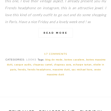
this one, I love their vintage aspect. I already present you my
Frends headphone on instagram, this is an attractive jewel. I
love this kind of comfy outfit to go out and do some shopping
in Paris. Have a nice Friday and a lovely week end ! xx
READ MORE
17 COMMENTS
CATEGORIES:
LOOKS
Tags:
blog de mode
,
bottes cavaliere
,
bottes massimo
dutti
,
casque audio
,
chapeau camel
,
chapeau zara
,
echarpe tartan
,
elodie in
paris
,
frends
,
frends headphone
,
massimo dutti
,
sac michael kors
,
veste
massimo dutti