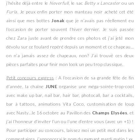
j’hésite déjà entre le
Neverfull
, le sac
Betty x Lancaster
ou un
Furla
. Je peux enfin porter mon manteau noir acheté cet été
ainsi que mes bottes
Jonak
que je n’avais pas réellement eu
l’occasion de porter souvent l’hiver dernier. Je suis passée
chez Zara juste avant de prendre ces photos et j’ai jeté mon
dévolu sur ce foulard repéré depuis un moment et ce chapeau…
on n’a jamais assez de chapeaux, non? J’ai trouvé ces deux
pièces parfaites pour finir mon look un peu trop classique.
Petit concours express
: A l’occasion de sa grande fête de fin
d’année, la chaîne
JUNE
organise une méga-soirée-trop-cool
avec make up bar, nail bar, hair bar, photocall, bar a cocktails,
bar à tattoos, animations Vita Coco, customisation de loup
avec Nasty…le 16 octobre au Pavillon des
Champs Elysées
, et
j’ai l’honneur d’inviter l’un ou l’une d’entre vous (avec un +1) !
Pour participer au concours, laissez moi un petit mot dans les
commentaires, j’annoncerai le nom du gagnant mardi matin ! xx