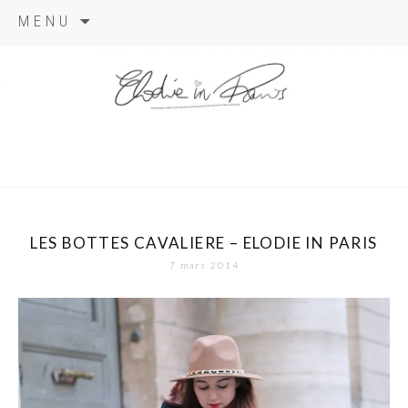
Aller
MENU
au
contenu
elodie in
paris
LES BOTTES CAVALIERE – ELODIE IN PARIS
7 mars 2014