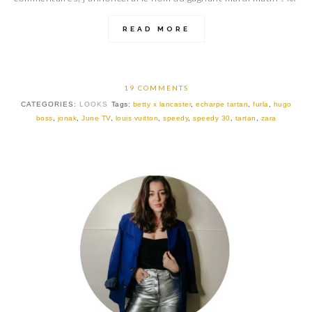
READ MORE
19 COMMENTS
CATEGORIES:
LOOKS
Tags:
betty x lancaster
,
echarpe tartan
,
furla
,
hugo
boss
,
jonak
,
June TV
,
louis vuitton
,
speedy
,
speedy 30
,
tartan
,
zara