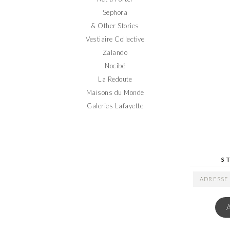
Sephora
& Other Stories
Vestiaire Collective
Zalando
Nocibé
La Redoute
Maisons du Monde
Galeries Lafayette
S
ADRESSE
EMAIL