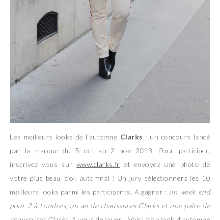
Les meilleurs looks de l’automne
Clarks
: un concours lancé
par la marque du 5 oct au 2 nov 2013. Pour participer,
inscrivez vous sur
www.clarks.fr
et envoyez une photo de
votre plus beau look automnal ! Un jury sélectionnera les 10
meilleurs looks parmi les participants. A gagner :
un week end
pour 2 à Londres, un an de chaussures Clarks et une paire de
chaussures Clarks
. A vous de jouer ! Voici mon look d’automne