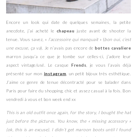
Encore un look qui date de quelques semaines, la petite
anecdote, j’ai acheté le
chapeau
juste avant de shooter la
tenue. Vous savez, «
l’accessoire qui manquait
» (
bon oui, c’est
une excuse, ça va
). Je n’avais pas encore de
bottes cavaliere
marron jusqu’a ce que je tombe sur celles-ci, j’adore leur
aspect vintage/usé. Le casque
Frends
, je vous l’avais déjà
présenté sur mon
instagram
, un petit bijoux très esthétique.
J’aime ce genre de tenue décontracté pour se balader dans
Paris pour faire du shopping, chic et assez casual à la fois. Bon
vendredi à vous et bon week end xx
This is an old outfit once again, for the story, I bought the hat
just before the pictures. You know, the « missing accessory »
(ok, this is an excuse). I didn’t get maroon boots until I found