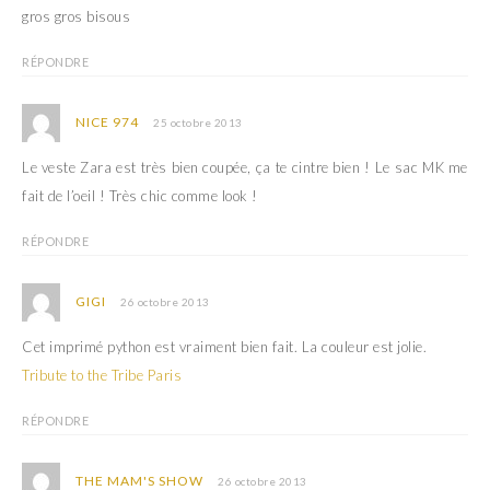
gros gros bisous
RÉPONDRE
NICE 974
25 octobre 2013
Le veste Zara est très bien coupée, ça te cintre bien ! Le sac MK me
fait de l’oeil ! Très chic comme look !
RÉPONDRE
GIGI
26 octobre 2013
Cet imprimé python est vraiment bien fait. La couleur est jolie.
Tribute to the Tribe Paris
RÉPONDRE
THE MAM'S SHOW
26 octobre 2013