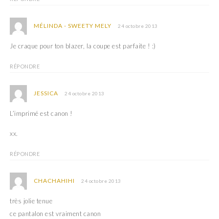
MÉLINDA - SWEETY MELY
24 octobre 2013
Je craque pour ton blazer, la coupe est parfaite ! :)
RÉPONDRE
JESSICA
24 octobre 2013
L’imprimé est canon !
xx.
RÉPONDRE
CHACHAHIHI
24 octobre 2013
très jolie tenue
ce pantalon est vraiment canon