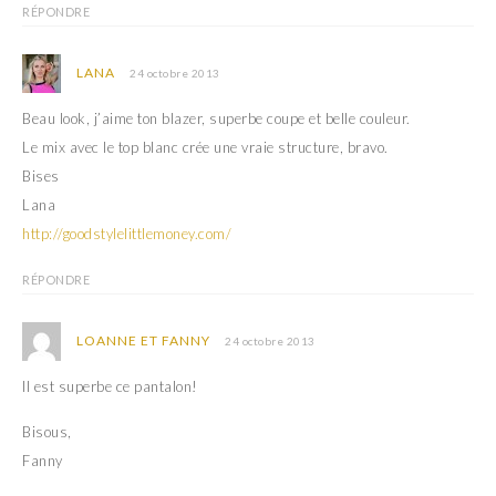
l
l
RÉPONDRE
e
l
f
e
e
f
n
e
LANA
24 octobre 2013
ê
n
t
ê
r
t
Beau look, j’aime ton blazer, superbe coupe et belle couleur.
e
r
)
e
Le mix avec le top blanc crée une vraie structure, bravo.
)
Bises
Lana
http://goodstylelittlemoney.com/
RÉPONDRE
LOANNE ET FANNY
24 octobre 2013
Il est superbe ce pantalon!
Bisous,
Fanny