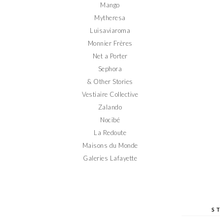
Mango
Mytheresa
Luisaviaroma
Monnier Frères
Net a Porter
Sephora
& Other Stories
Vestiaire Collective
Zalando
Nocibé
La Redoute
Maisons du Monde
Galeries Lafayette
S