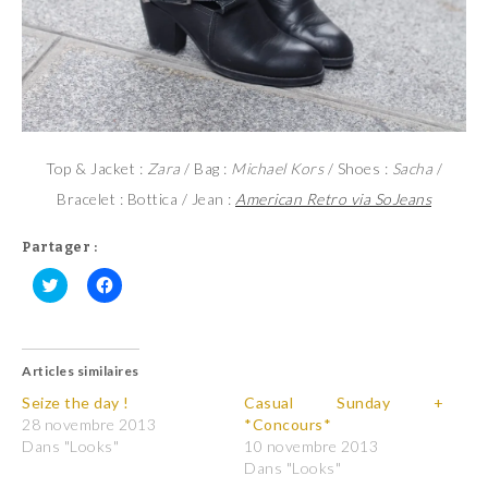
Top & Jacket :
Zara
/ Bag :
Michael Kors
/ Shoes :
Sacha
/
Bracelet : Bottica / Jean :
American Retro via SoJeans
Partager :
C
C
l
l
i
i
q
q
u
u
Articles similaires
e
e
z
z
p
p
Seize the day !
Casual Sunday +
o
o
28 novembre 2013
*Concours*
u
u
r
r
Dans "Looks"
10 novembre 2013
p
p
Dans "Looks"
a
a
r
r