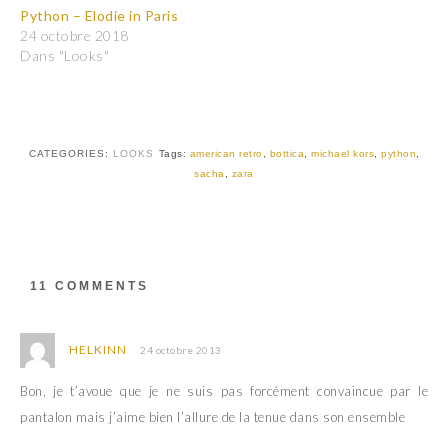
t
t
Python – Elodie in Paris
a
a
24 octobre 2018
g
g
e
e
Dans "Looks"
r
r
s
s
u
u
r
r
T
F
w
a
i
c
t
e
CATEGORIES:
LOOKS
Tags:
american retro
,
bottica
,
michael kors
,
python
,
t
b
sacha
,
zara
e
o
r
o
(
k
o
(
u
o
v
u
r
v
e
r
d
e
11 COMMENTS
a
d
n
a
s
n
u
s
n
u
HELKINN
24 octobre 2013
e
n
n
e
o
n
Bon, je t’avoue que je ne suis pas forcément convaincue par le
u
o
v
u
pantalon mais j’aime bien l’allure de la tenue dans son ensemble
e
v
l
e