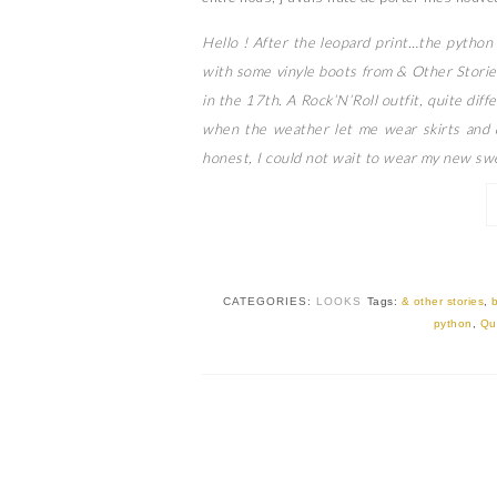
Hello ! After the leopard print…the python 
with some vinyle boots from & Other Storie
in the 17th. A Rock’N’Roll outfit, quite diff
when the weather let me wear skirts and d
honest, I could not wait to wear my new swe
CATEGORIES:
LOOKS
Tags:
& other stories
,
python
,
Qu