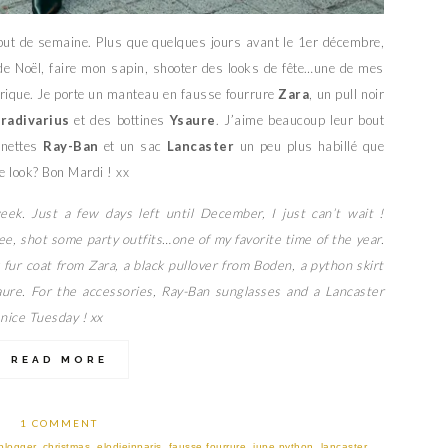
but de semaine. Plus que quelques jours avant le 1er décembre,
 de Noël, faire mon sapin, shooter des looks de fête…une de mes
éérique. Je porte un manteau en fausse fourrure
Zara
, un pull noir
radivarius
et des bottines
Ysaure
. J’aime beaucoup leur bout
unettes
Ray-Ban
et un sac
Lancaster
un peu plus habillé que
e look? Bon Mardi ! xx
ek. Just a few days left until December, I just can’t wait !
e, shot some party outfits…one of my favorite time of the year.
 fur coat from Zara, a black pullover from Boden, a python skirt
ure. For the accessories, Ray-Ban sunglasses and a Lancaster
a nice Tuesday ! xx
READ MORE
1 COMMENT
blogger
,
christmas
,
elodieinparis
,
fausse fourrure
,
jupe python
,
lancaster
,