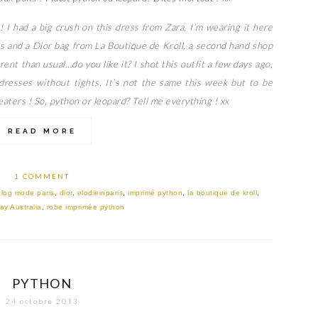
! I had a big crush on this dress from Zara, I’m wearing it here
s and a Dior bag from La Boutique de Kroll, a second hand shop
erent than usual…do you like it? I shot this outfit a few days ago,
resses without tights. It’s not the same this week but to be
aters ! So, python or leopard? Tell me everything ! xx
READ MORE
1 COMMENT
blog mode paris
,
dior
,
elodieinparis
,
imprimé python
,
la boutique de kroll
,
ay Australia
,
robe imprimée python
PYTHON
24 octobre 2013