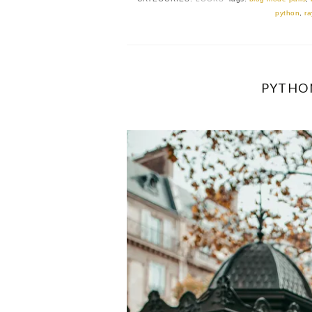
python
,
ra
PYTHON