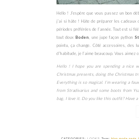
Hello ! J’espère que vous passez un bon dé
j’ai si hâte ! Hâte de préparer les cadeaux
périodes préférées de l’année. Tout est si f
tout doux
Boden
, une jupe façon python
St
pointu, ça change. Côté accessoires, des l
d’habitude, je l’aime beaucoup. Vous aimez c
Hello ! I hope you are spending a nice we
Christmas presents, doing the Christmas tre
Everything is so magical. I’m wearing a faux
from Stradivarius and some boots from Ysa
bag, I love it. Do you like this outfit? Have 
CATEGORIES:
LOOKS
Tags:
blog mode paris
,