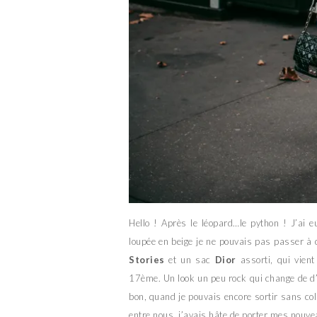
Hello ! Après le léopard…le python ! J’ai 
loupée en beige je ne pouvais pas passer à c
Stories
et un sac
Dior
assorti, qui vien
17ème. Un look un peu rock qui change de d’
bon, quand je pouvais encore sortir sans co
entre nous, j’avais hâte de porter mes nouvea