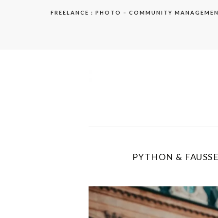
Aller
FREELANCE : PHOTO – COMMUNITY MANAGEME
au
contenu
elodie
PYTHON & FAUSSE