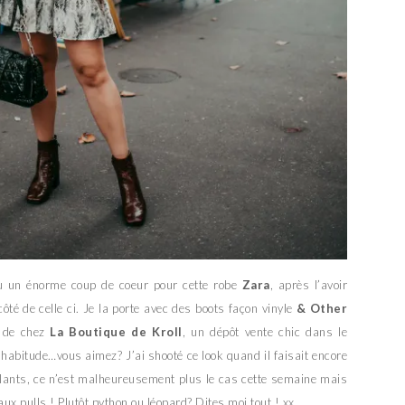
eu un énorme coup de coeur pour cette robe
Zara
, après l’avoir
ôté de celle ci. Je la porte avec des boots façon vinyle
& Other
t de chez
La Boutique de Kroll
, un dépôt vente chic dans le
habitude…vous aimez? J’ai shooté ce look quand il faisait encore
llants, ce n’est malheureusement plus le cas cette semaine mais
ux pulls ! Plutôt python ou léopard? Dites moi tout ! xx