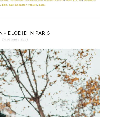
y ban
,
sac lancaster
,
ysaure
,
zara
 – ELODIE IN PARIS
24 octobre 2018