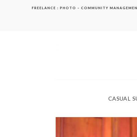
Aller
FREELANCE : PHOTO – COMMUNITY MANAGEME
au
contenu
elodie
CASUAL 