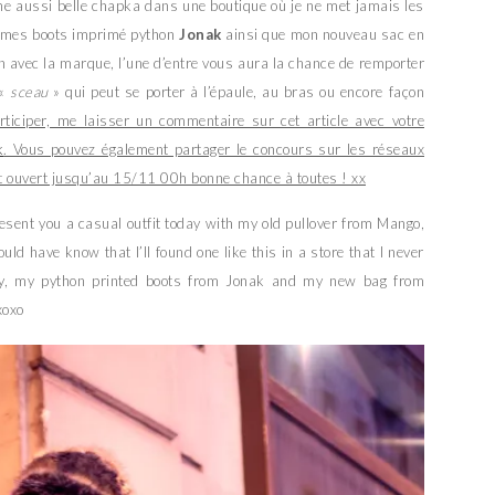
 une aussi belle chapka dans une boutique où je ne met jamais les
 mes boots imprimé python
Jonak
ainsi que mon nouveau sac en
on avec la marque, l’une d’entre vous aura la chance de remporter
 «
sceau
» qui peut se porter à l’épaule, au bras ou encore façon
rticiper, me laisser un commentaire sur cet article avec votre
k
. Vous pouvez également partager le concours sur les réseaux
t ouvert jusqu’au 15/11 00h bonne chance à toutes ! xx
resent you a casual outfit today with my old pullover from Mango,
uld have know that I’ll found one like this in a store that I never
y, my python printed boots from Jonak and my new bag from
xoxo