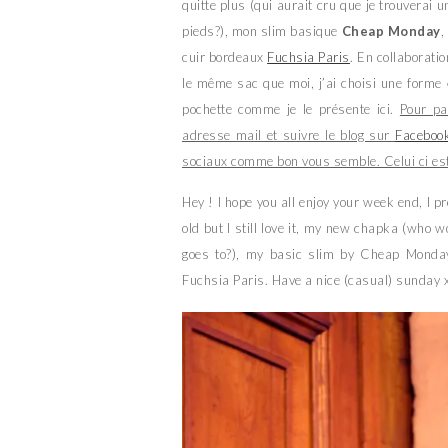
quitte plus (qui aurait cru que je trouverai
pieds?), mon slim basique
Cheap Monday
,
cuir bordeaux
Fuchsia Paris
. En collaborati
le même sac que moi, j’ai choisi une forme
pochette comme je le présente ici.
Pour pa
adresse mail et suivre le blog sur
Faceboo
sociaux comme bon vous semble. Celui ci es
Hey ! I hope you all enjoy your week end, I p
old but I still love it, my new chapka (who wo
goes to?), my basic slim by Cheap Monda
Fuchsia Paris. Have a nice (casual) sunday 