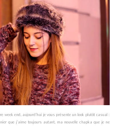
tre week end, aujourd’hui je vous présente un look plutôt casual :
rnier que j’aime toujours autant, ma nouvelle chapka que je ne