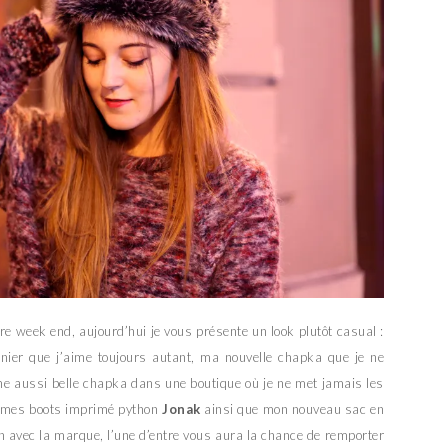
tre week end, aujourd’hui je vous présente un look plutôt casual :
rnier que j’aime toujours autant, ma nouvelle chapka que je ne
 une aussi belle chapka dans une boutique où je ne met jamais les
 mes boots imprimé python
Jonak
ainsi que mon nouveau sac en
on avec la marque, l’une d’entre vous aura la chance de remporter