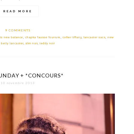
READ MORE
9 COMMENTS
ts new balance
,
chapka fausse fourrure
,
collier tiffany
,
lancaster sacs
,
new
 betty lancaster
,
slim noir
,
teddy noir
SUNDAY + *CONCOURS*
10 novembre 2013