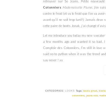
retrouver sur So Jeans. Petite nouveau
Cotonniers
Mademoiselle Plume
, j’en sui
contre le froid (et vu le froid que l’on va avoi
avant qu’il ne soit trop tard!) Jamais deux s
cette paire de boots Jonak, j’ai changé d’avi
Let me introduce you today my new sweater f
a few months ago and wanted it so bad. I
Comptoir des Cotonniers, I’m still in love wi
said no to python when it was the trend an
say never ! xx
CATEGORIES:
LOOKS
Tags:
boots jonak
,
boots
cotonniers
,
jeans noir
,
made