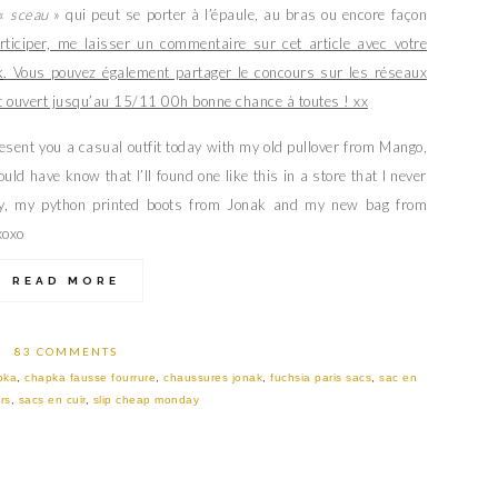
 «
sceau
» qui peut se porter à l’épaule, au bras ou encore façon
rticiper, me laisser un commentaire sur cet article avec votre
k
. Vous pouvez également partager le concours sur les réseaux
t ouvert jusqu’au 15/11 00h bonne chance à toutes ! xx
resent you a casual outfit today with my old pullover from Mango,
uld have know that I’ll found one like this in a store that I never
y, my python printed boots from Jonak and my new bag from
xoxo
READ MORE
83 COMMENTS
pka
,
chapka fausse fourrure
,
chaussures jonak
,
fuchsia paris sacs
,
sac en
rs
,
sacs en cuir
,
slip cheap monday