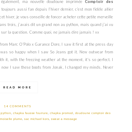
té également, ma nouvelle doudoune imprimée
Comptoir des
s toujours aussi fan depuis l’hiver dernier, c’est mon fidèle allier
r cet hiver, je vous conseille de foncer acheter cette petite merveille
ans trois, j’avais dit un grand non au python, mais quand j’ai vu
s sur la question. Comme quoi, ne jamais dire jamais ! xx
rom Marc O’Polo x Garance Dore, I saw it first at the press day
 was so happy when I saw So Jeans got it. New outwear from
th it, with the freezing weather at the moment, it’s so perfect. I
d now I saw these boots from Jonak, I changed my minds. Never
READ MORE
14 COMMENTS
 python
,
chapka fausse fourrure
,
chapka promod
,
doudoune comptoir des
moiselle plume
,
sac michael kors
,
sweat a message