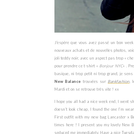
J’espère que vous avez passé un bon week e
nouveaux achats et de nouvelles photos, voi
joli teddy noir, avec un aspect pas trop « ch
pour prendre ce t-shirt «
Bonjour NYC
« . P
basique, ni trop petit ni trop grand, je sen
New Balance
trouvées sur
Bankfashion
, 
Mardi et on se retrouve très vite ! xx
I hope you all had a nice week end, I went sh
doesn’t look cheap, I found the one I’m wear
First outfit with my new bag Lancaster x Bett
times here ! I present you my lovely New Ba
seduced me immediately. Have a nice Tuesda