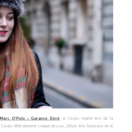
Marc O’Polo
x
Garance Doré
, je l’avais repéré lors de la
j’avais littéralement craqué dessus, j’étais très heureuse de le