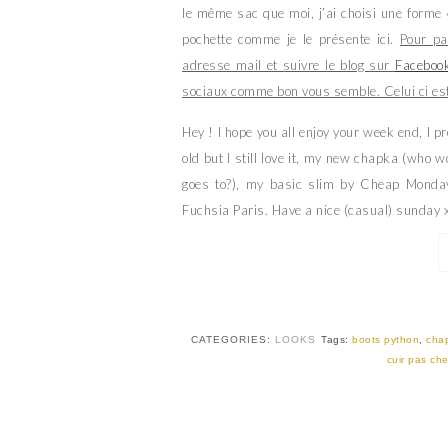
le même sac que moi, j’ai choisi une forme
pochette comme je le présente ici.
Pour pa
adresse mail et suivre le blog sur
Faceboo
sociaux comme bon vous semble. Celui ci es
Hey ! I hope you all enjoy your week end, I p
old but I still love it, my new chapka (who wo
goes to?), my basic slim by Cheap Monda
Fuchsia Paris. Have a nice (casual) sunday 
CATEGORIES:
LOOKS
Tags:
boots python
,
cha
cuir pas che