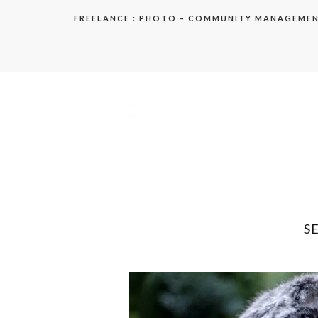
Aller
FREELANCE : PHOTO – COMMUNITY MANAGEME
au
contenu
elodie
S