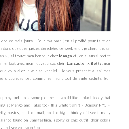
nd de trois jours ! Pour ma part, j’en ai profité pour faire de
ci donc quelques pièces dénichées ce week end : je cherchais un
eap », j’ai trouvé mon bonheur chez
Mango
et j’en ai aussi profité
remier look avec mon nouveau sac chéri
Lancaster x Betty
, noir
s que vous allez le voir souvent ici ! Je vous présente aussi mes
leurs couleurs peu communes m’ont tout de suite séduite. Bon
opping and I took some pictures : I would like a black teddy that
ing at Mango and I also took this white t-shirt « Bonjour NYC ».
y, basics, not too small, not too big, I think you’ll see it many
lance found on Bankfashion, sporty or chic outfit, their colors
y and see you soon ! xx