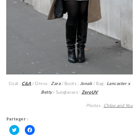
Coat :
C&A
/ Dress :
Zara
/ Boots :
Jonak
/ Bag :
Lancaster x
Betty
/ Sunglasses :
ZeroUV
Photos :
Chloe and You
Partager :
C
C
l
l