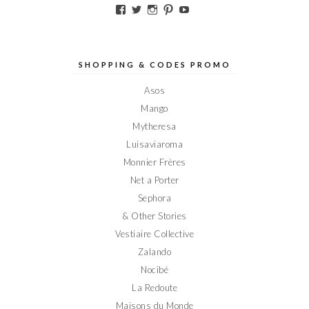
Voir
Voir
Voir
Voir
Voir
le
le
le
le
le
profil
profil
profil
profil
profil
de
de
de
de
de
Elodieinparis
Elodieinparis
Elodieinparis
Elodieinparis
Elodieinparis
sur
sur
sur
sur
sur
SHOPPING & CODES PROMO
Facebook
Twitter
Instagram
Pinterest
YouTube
Asos
Mango
Mytheresa
Luisaviaroma
Monnier Frères
Net a Porter
Sephora
& Other Stories
Vestiaire Collective
Zalando
Nocibé
La Redoute
Maisons du Monde