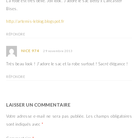
La robe est très belle. Joli look. J’adore le sac Betty x Lancaster
Bises.
http://artemis-leblog.blogspot.fr
RÉPONDRE
NICE 974
29 novembre 2013
Très beau look ! J’adore le sac et la robe surtout ! Sacré élégance !
RÉPONDRE
LAISSER UN COMMENTAIRE
Votre adresse e-mail ne sera pas publiée.
Les champs obligatoires
sont indiqués avec
*