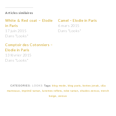
i
i
q
q
u
u
Articles similaires
e
e
z
z
p
p
White & Red coat – Elodie
Camel – Elodie in Paris
o
o
in Paris
6 mars 2015
u
u
r
r
17 juin 2015
Dans "Looks"
p
p
Dans "Looks"
a
a
r
r
t
t
Comptoir des Cotonniers –
a
a
Elodie in Paris
g
g
e
e
13 février 2015
r
r
Dans "Looks"
s
s
u
u
r
r
T
F
w
a
i
c
t
e
t
b
CATEGORIES:
LOOKS
Tags:
blog mode
,
blog paris
,
bottes jonak
,
c&a
e
o
r
o
manteaux
,
imprimé tartan
,
lunettes reflets
,
robe tartan
,
shades zerouv
,
trench
(
k
beige
,
zerouv
o
(
u
o
v
u
r
v
e
r
d
e