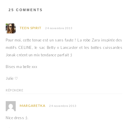
a
d
n
a
s
n
25 COMMENTS
u
s
n
u
e
n
n
e
o
n
TEEN SPIRIT
24 novembre 2013
u
o
v
u
e
v
Pour moi, cette tenue est un sans faute ! La robe Zara inspirée des
l
e
l
l
motifs CELINE, le sac Betty x Lancaster et les bottes cuissardes
e
l
f
e
Jonak créent un mix tendance parfait :)
e
f
n
e
ê
n
Bises ma belle xxx
t
ê
r
t
e
r
Julie ♡
)
e
)
RÉPONDRE
MARGARETKA
24 novembre 2013
Nice dress :).