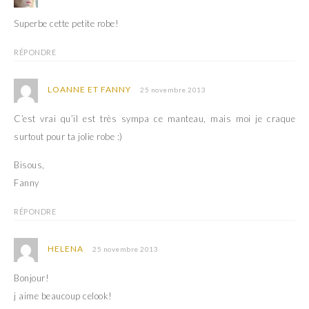
Superbe cette petite robe!
RÉPONDRE
LOANNE ET FANNY
25 novembre 2013
C’est vrai qu’il est très sympa ce manteau, mais moi je craque
surtout pour ta jolie robe :)
Bisous,
Fanny
RÉPONDRE
HELENA
25 novembre 2013
Bonjour!
j aime beaucoup celook!