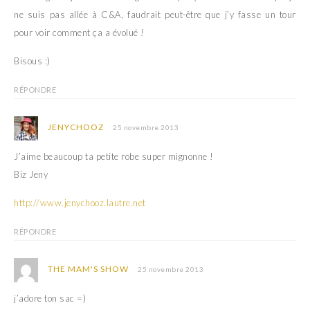
ne suis pas allée à C&A, faudrait peut-être que j’y fasse un tour
pour voir comment ça a évolué !
Bisous :)
RÉPONDRE
JENYCHOOZ
25 novembre 2013
J’aime beaucoup ta petite robe super mignonne !
Biz Jeny
http://www.jenychooz.lautre.net
RÉPONDRE
THE MAM'S SHOW
25 novembre 2013
j’adore ton sac =)