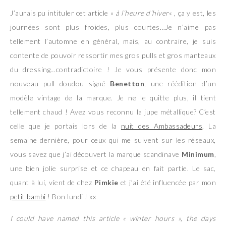
J’aurais pu intituler cet article «
à l’heure d’hiver
« , ça y est, les
journées sont plus froides, plus courtes…Je n’aime pas
tellement l’automne en général, mais, au contraire, je suis
contente de pouvoir ressortir mes gros pulls et gros manteaux
du dressing…contradictoire ! Je vous présente donc mon
nouveau pull doudou signé
Benetton
, une réédition d’un
modèle vintage de la marque. Je ne le quitte plus, il tient
tellement chaud ! Avez vous reconnu la jupe métallique? C’est
celle que je portais lors de la
nuit des Ambassadeurs
. La
semaine dernière, pour ceux qui me suivent sur les réseaux,
vous savez que j’ai découvert la marque scandinave
Minimum
,
une bien jolie surprise et ce chapeau en fait partie. Le sac,
quant à lui, vient de chez
Pimkie
et j’ai été influencée par mon
petit bambi
! Bon lundi ! xx
I could have named this article « winter hours », the days