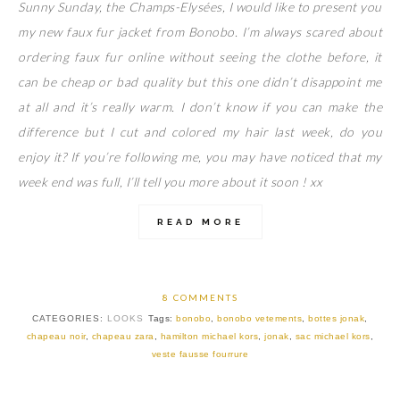
Sunny Sunday, the Champs-Elysées, I would like to present you
my new faux fur jacket from Bonobo. I’m always scared about
ordering faux fur online without seeing the clothe before, it
can be cheap or bad quality but this one didn’t disappoint me
at all and it’s really warm. I don’t know if you can make the
difference but I cut and colored my hair last week, do you
enjoy it? If you’re following me, you may have noticed that my
week end was full, I’ll tell you more about it soon ! xx
READ MORE
8 COMMENTS
CATEGORIES:
LOOKS
Tags:
bonobo
,
bonobo vetements
,
bottes jonak
,
chapeau noir
,
chapeau zara
,
hamilton michael kors
,
jonak
,
sac michael kors
,
veste fausse fourrure