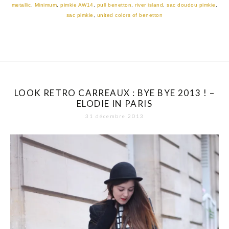
metallic
,
Minimum
,
pimkie AW14
,
pull benetton
,
river island
,
sac doudou pimkie
,
sac pimkie
,
united colors of benetton
LOOK RETRO CARREAUX : BYE BYE 2013 ! –
ELODIE IN PARIS
31 décembre 2013