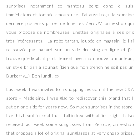
surprises notamment ce manteau beige donc je suis
immédiatement tombée amoureuse. J’ai aussi reçu la semaine
dernière plusieurs paires de lunettes ZeroUV, un e-shop qui
vous propose de nombreuses lunettes originales à des prix
très intéressants. La robe tartan, loupée en magasin, je l’ai
retrouvée par hasard sur un vide dressing en ligne et j’ai
trouvé qu’elle allait parfaitement avec mon nouveau manteau,
un style british à souhait (bien que mon trench ne soit pas un
Burberry…). Bon lundi ! xx
Last week, I was invited to a shopping session at the new C&A
store – Madeleine. I was glad to rediscover this brand that I
put on one side for years now. So much surprises in the store,
like this beautiful coat that I fall in love with at first sight. I also
received last week some sunglasses from ZeroUV, an e-shop
that propose a lot of original sunglasses at very cheap prices.