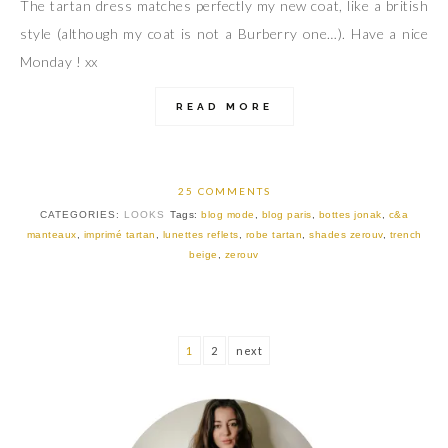
The tartan dress matches perfectly my new coat, like a british
style (although my coat is not a Burberry one…). Have a nice
Monday ! xx
READ MORE
25 COMMENTS
CATEGORIES:
LOOKS
Tags:
blog mode
,
blog paris
,
bottes jonak
,
c&a
manteaux
,
imprimé tartan
,
lunettes reflets
,
robe tartan
,
shades zerouv
,
trench
beige
,
zerouv
1
2
next