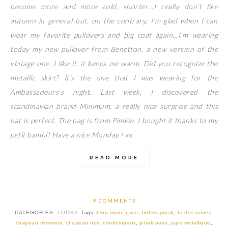
become more and more cold, shorter…I really don’t like
autumn in general but, on the contrary, I’m glad when I can
wear my favorite pullovers and big coat again…I’m wearing
today my new pullover from Benetton, a new version of the
vintage one, I like it, it keeps me warm. Did you recognize the
metallic skirt? It’s the one that I was wearing for the
Ambassadeurs’s night. Last week, I discovered the
scandinavian brand Minimum, a really nice surprise and this
hat is perfect. The bag is from Pimkie, I bought it thanks to my
petit bambi! Have a nice Monday ! xx
READ MORE
9 COMMENTS
CATEGORIES:
LOOKS
Tags:
blog mode paris
,
bottes jonak
,
bottes noires
,
chapeau minimum
,
chapeau noir
,
elodieinparis
,
jonak paris
,
jupe metallique
,