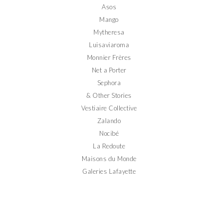
Asos
Mango
Mytheresa
Luisaviaroma
Monnier Frères
Net a Porter
Sephora
& Other Stories
Vestiaire Collective
Zalando
Nocibé
La Redoute
Maisons du Monde
Galeries Lafayette