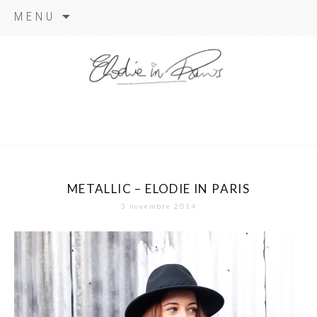
Aller
MENU
au
contenu
elodie in
paris
METALLIC – ELODIE IN PARIS
3 novembre 2014