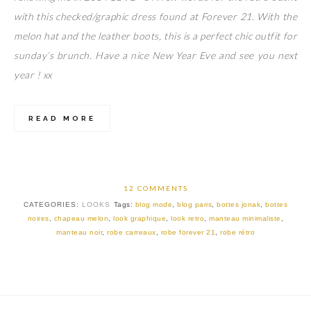
with this checked/graphic dress found at Forever 21. With the
melon hat and the leather boots, this is a perfect chic outfit for
sunday’s brunch. Have a nice New Year Eve and see you next
year ! xx
READ MORE
12 COMMENTS
CATEGORIES:
LOOKS
Tags:
blog mode
,
blog paris
,
bottes jonak
,
bottes
noires
,
chapeau melon
,
look graphique
,
look retro
,
manteau minimaliste
,
manteau noir
,
robe carreaux
,
robe forever 21
,
robe rétro