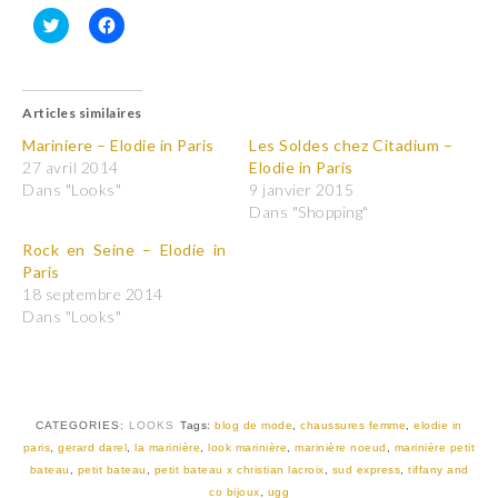
C
C
l
l
i
i
q
q
u
u
Articles similaires
e
e
z
z
p
p
Mariniere – Elodie in Paris
Les Soldes chez Citadium –
o
o
27 avril 2014
Elodie in Paris
u
u
r
r
Dans "Looks"
9 janvier 2015
p
p
Dans "Shopping"
a
a
r
r
t
t
Rock en Seine – Elodie in
a
a
Paris
g
g
e
e
18 septembre 2014
r
r
Dans "Looks"
s
s
u
u
r
r
T
F
w
a
i
c
t
e
t
b
CATEGORIES:
LOOKS
Tags:
blog de mode
,
chaussures femme
,
elodie in
e
o
r
o
paris
,
gerard darel
,
la marinière
,
look marinière
,
marinière noeud
,
marinière petit
(
k
bateau
,
petit bateau
,
petit bateau x christian lacroix
,
sud express
,
tiffany and
o
(
u
o
co bijoux
,
ugg