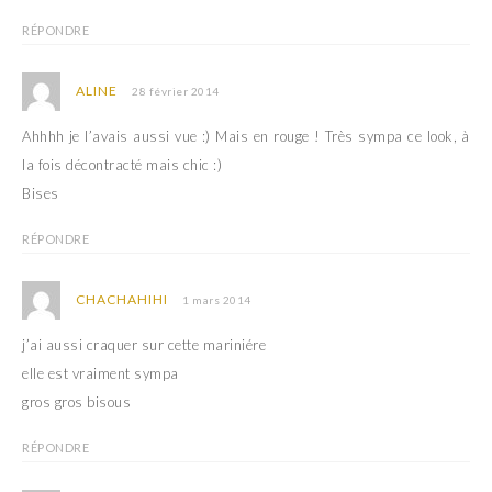
RÉPONDRE
ALINE
28 février 2014
Ahhhh je l’avais aussi vue :) Mais en rouge ! Très sympa ce look, à
la fois décontracté mais chic :)
Bises
RÉPONDRE
CHACHAHIHI
1 mars 2014
j’ai aussi craquer sur cette mariniére
elle est vraiment sympa
gros gros bisous
RÉPONDRE