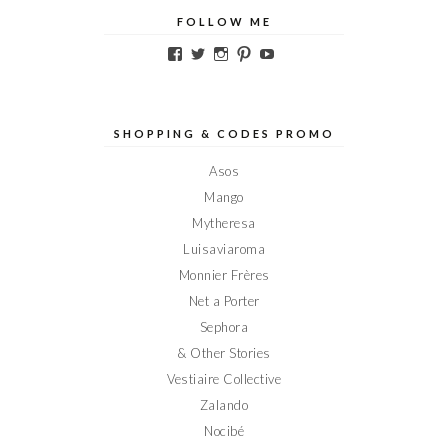
FOLLOW ME
Voir
Voir
Voir
Voir
Voir
le
le
le
le
le
profil
profil
profil
profil
profil
de
de
de
de
de
Elodieinparis
Elodieinparis
Elodieinparis
Elodieinparis
Elodieinparis
sur
sur
sur
sur
sur
SHOPPING & CODES PROMO
Facebook
Twitter
Instagram
Pinterest
YouTube
Asos
Mango
Mytheresa
Luisaviaroma
Monnier Frères
Net a Porter
Sephora
& Other Stories
Vestiaire Collective
Zalando
Nocibé