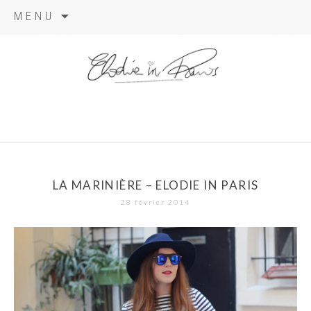
Aller
MENU
au
contenu
elodie in
paris
LA MARINIÈRE – ELODIE IN PARIS
28 février 2014