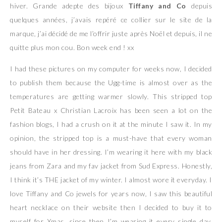
hiver. Grande adepte des bijoux
Tiffany and Co
depuis
quelques années, j’avais repéré ce collier sur le site de la
marque, j’ai décidé de me l’offrir juste après Noël et depuis, il ne
quitte plus mon cou. Bon week end ! xx
I had these pictures on my computer for weeks now, I decided
to publish them because the Ugg-time is almost over as the
temperatures are getting warmer slowly. This stripped top
Petit Bateau x Christian Lacroix has been seen a lot on the
fashion blogs, I had a crush on it at the minute I saw it. In my
opinion, the stripped top is a must-have that every woman
should have in her dressing. I’m wearing it here with my black
jeans from Zara and my fav jacket from Sud Express. Honestly,
I think it’s THE jacket of my winter. I almost wore it everyday. I
love Tiffany and Co jewels for years now, I saw this beautiful
heart necklace on their website then I decided to buy it to
myself for Xmas, since then I’m wearing it every single day.