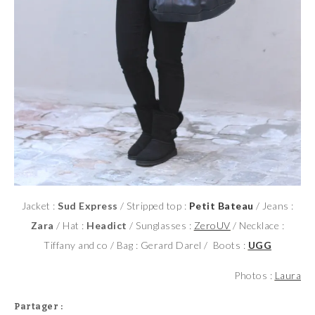
Jacket :
Sud Express
/ Stripped top :
Petit Bateau
/ Jeans :
Zara
/ Hat :
Headict
/ Sunglasses :
ZeroUV
/ Necklace :
Tiffany and co / Bag : Gerard Darel / Boots :
UGG
Photos :
Laura
Partager :