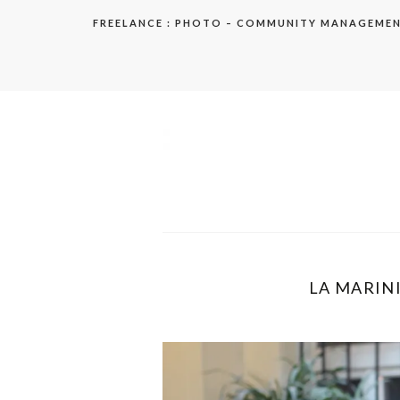
Aller
FREELANCE : PHOTO – COMMUNITY MANAGEME
au
contenu
elodie
LA MARINI