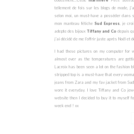
tellement de fois sur les blogs de mode, j’
selon moi, un must-have a posséder dans son
mon manteau fétiche
Sud Express
, je cr
adepte des bijoux
Tiffany and Co
depuis que
j’ai décidé de me l’offrir juste après Noël et
I had these pictures on my computer for 
almost over as the temperatures are getti
Lacroix has been seen a lot on the fashion bl
stripped top is a must-have that every woma
jeans from Zara and my fav jacket from Sud E
wore it everyday. I love Tiffany and Co jew
website then I decided to buy it to myself f
week end ! xx