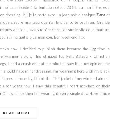
ai moi aussi cédé à la tentation début 2014. La marinière, est,
 dressing. Ici, je la porte avec un jean noir classique
Zara
et
ois que c’est le manteau que j’ai le plus porté cet hiver. Grande
lques années, j’avais repéré ce collier sur le site de la marque,
 depuis, il ne quitte plus mon cou. Bon week end ! xx
weeks now, I decided to publish them because the Ugg-time is
ng warmer slowly. This stripped top Petit Bateau x Christian
ogs, I had a crush on it at the minute I saw it. In my opinion, the
n should have in her dressing. I’m wearing it here with my black
xpress. Honestly, I think it’s THE jacket of my winter. I almost
els for years now, I saw this beautiful heart necklace on their
or Xmas, since then I’m wearing it every single day. Have a nice
READ MORE