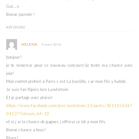
Gui….x
Bonne journée !
RÉPONDRE
HELENA
4 mars 2014
bonjour!
je te remercie pour ce nouveau concours!je tente ma chance avec
joie!
Mon endrot preferé à Paris c est La bastille, car mon fils y habite.
Je suis fan fbjens ken Lundstrom
Et je partage avec plaisir:
https://www.facebook.com/jens.lundstrom.33/posts/3011656367
04127?stream_ref=10
et si j ai la chance de gagner, j offrirai ce lot a mon fils.
Bonne chance a tous!
Bises!