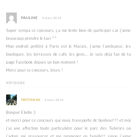
e
n
n
e
o
n
u
o
PAULINE
4 mars 2014
v
u
e
v
l
e
Super sympa ce concours, ça me tente bien de participer car j’aime
l
l
e
l
beaucoup prendre le taxi ^^
f
e
e
f
Mon endroit préféré à Paris est le Marais, j’aime l’ambiance, les
n
e
ê
n
boutiques, les terrasses de café, les gens… Je suis déjà fan de ta
t
ê
r
t
page Facebook depuis un bon moment !
e
r
)
e
Merci pour ce concours, bises !
)
RÉPONDRE
IWONA46
4 mars 2014
Bonjour Elodie ;)
et merci pour ce concours qui nous transporte de bonheur!!! et moi
j’ai une affection toute particulière pour le parc des Tuileries où
j’adore me ressourcer et me promener en famille!! sinon j’aime