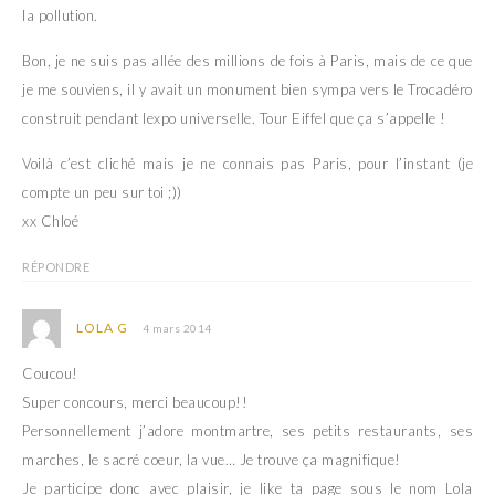
la pollution.
Bon, je ne suis pas allée des millions de fois à Paris, mais de ce que
je me souviens, il y avait un monument bien sympa vers le Trocadéro
construit pendant lexpo universelle. Tour Eiffel que ça s’appelle !
Voilà c’est cliché mais je ne connais pas Paris, pour l’instant (je
compte un peu sur toi ;))
xx Chloé
RÉPONDRE
LOLA G
4 mars 2014
Coucou!
Super concours, merci beaucoup!!
Personnellement j’adore montmartre, ses petits restaurants, ses
marches, le sacré coeur, la vue… Je trouve ça magnifique!
Je participe donc avec plaisir, je like ta page sous le nom Lola