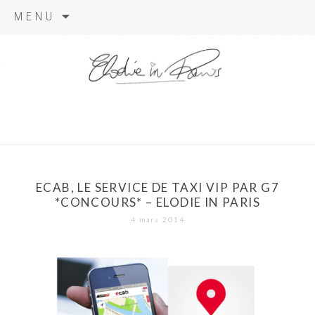
Aller
MENU
au
contenu
elodie in
paris
ECAB, LE SERVICE DE TAXI VIP PAR G7
*CONCOURS* – ELODIE IN PARIS
4 mars 2014