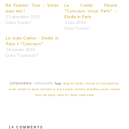
z
z
p
p
Be Fashion Tour : Votez
La Combi Fleurie
o
o
pour moi !
*Concours Ursul Paris* –
u
u
r
r
21 décembre 2011
Elodie in Paris
p
p
Dans "Looks"
3 juin 2014
a
a
r
r
Dans "Looks"
t
t
a
a
Le style Celine – Elodie in
g
g
e
e
Paris + *Concours*
r
r
26 janvier 2014
s
s
u
u
Dans "Concours"
r
r
T
F
w
a
i
c
t
e
t
b
e
o
r
o
CATEGORIES:
CONCOURS
Tags:
blog de mode
,
course en taxi gratuite
,
(
k
ecab
,
elodie in paris
,
prendre le taxi a paris
,
service chauffeur paris
,
service
o
(
u
o
taxis vip paris
,
taxis G7 paris
,
taxis paris
v
u
r
v
e
r
d
e
a
d
n
a
s
n
u
s
14 COMMENTS
n
u