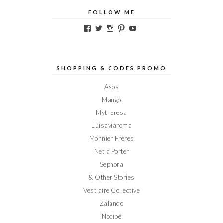
FOLLOW ME
Voir
Voir
Voir
Voir
Voir
le
le
le
le
le
profil
profil
profil
profil
profil
de
de
de
de
de
Elodieinparis
Elodieinparis
Elodieinparis
Elodieinparis
Elodieinparis
sur
sur
sur
sur
sur
SHOPPING & CODES PROMO
Facebook
Twitter
Instagram
Pinterest
YouTube
Asos
Mango
Mytheresa
Luisaviaroma
Monnier Frères
Net a Porter
Sephora
& Other Stories
Vestiaire Collective
Zalando
Nocibé