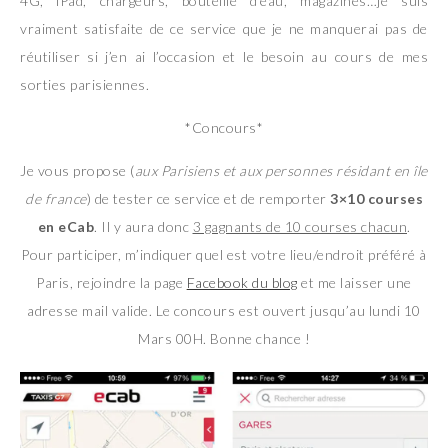
4G, iPad, chargeurs, bouteille d’eau, magazines…je suis
vraiment satisfaite de ce service que je ne manquerai pas de
réutiliser si j’en ai l’occasion et le besoin au cours de mes
sorties parisiennes.
*Concours*
Je vous propose (
aux Parisiens et aux personnes résidant en île
de france
) de tester ce service et de remporter
3×10 courses
en eCab
. Il y aura donc
3 gagnants de 10 courses chacun
.
Pour participer, m’indiquer quel est votre lieu/endroit préféré à
Paris, rejoindre la page
Facebook du blog
et me laisser une
adresse mail valide. Le concours est ouvert jusqu’au lundi 10
Mars 00H. Bonne chance !