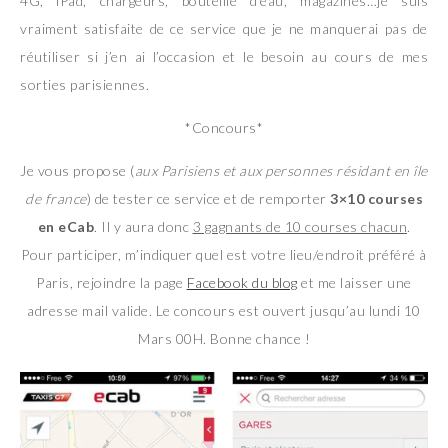
4G, iPad, chargeurs, bouteille d’eau, magazines…je suis
vraiment satisfaite de ce service que je ne manquerai pas de
réutiliser si j’en ai l’occasion et le besoin au cours de mes
sorties parisiennes.
*Concours*
Je vous propose (
aux Parisiens et aux personnes résidant en île
de france
) de tester ce service et de remporter
3×10 courses
en eCab
. Il y aura donc
3 gagnants de 10 courses chacun
.
Pour participer, m’indiquer quel est votre lieu/endroit préféré à
Paris, rejoindre la page
Facebook du blog
et me laisser une
adresse mail valide. Le concours est ouvert jusqu’au lundi 10
Mars 00H. Bonne chance !