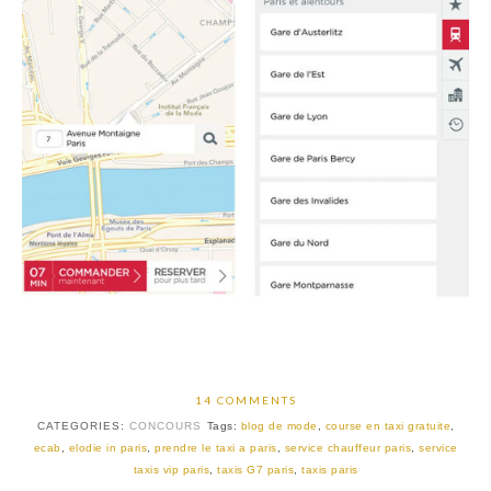
14 COMMENTS
CATEGORIES:
CONCOURS
Tags:
blog de mode
,
course en taxi gratuite
,
ecab
,
elodie in paris
,
prendre le taxi a paris
,
service chauffeur paris
,
service
taxis vip paris
,
taxis G7 paris
,
taxis paris