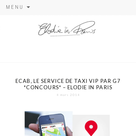
Aller
MENU
au
contenu
elodie in
paris
ECAB, LE SERVICE DE TAXI VIP PAR G7
*CONCOURS* – ELODIE IN PARIS
4 mars 2014