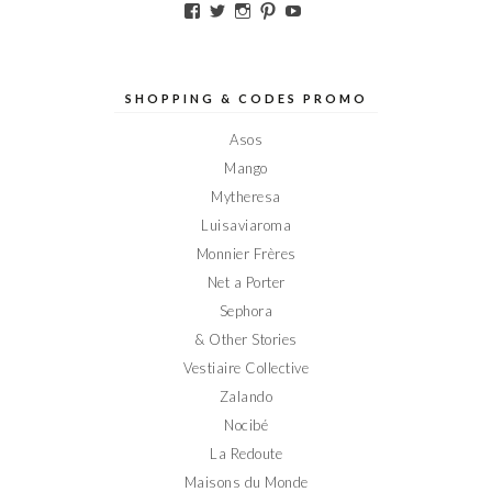
Voir
Voir
Voir
Voir
Voir
le
le
le
le
le
profil
profil
profil
profil
profil
de
de
de
de
de
Elodieinparis
Elodieinparis
Elodieinparis
Elodieinparis
Elodieinparis
sur
sur
sur
sur
sur
SHOPPING & CODES PROMO
Facebook
Twitter
Instagram
Pinterest
YouTube
Asos
Mango
Mytheresa
Luisaviaroma
Monnier Frères
Net a Porter
Sephora
& Other Stories
Vestiaire Collective
Zalando
Nocibé
La Redoute
Maisons du Monde