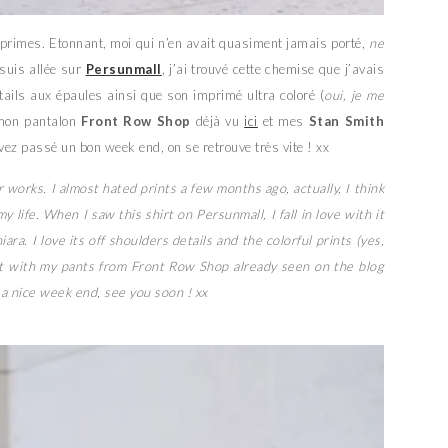
mprimes. Etonnant, moi qui n’en avait quasiment jamais porté,
ne
suis allée sur
Persunmall
, j’ai trouvé cette chemise que j’avais
étails aux épaules ainsi que son imprimé ultra coloré (
oui, je me
 mon pantalon
Front Row Shop
déjà vu
ici
et mes
Stan Smith
vez passé un bon week end, on se retrouve très vite ! xx
 works. I almost hated prints a few months ago, actually, I think
y life. When I saw this shirt on Persunmall, I fall in love with it
a. I love its off shoulders details and the colorful prints (yes,
g it with my pants from Front Row Shop already seen on the blog
a nice week end, see you soon ! xx