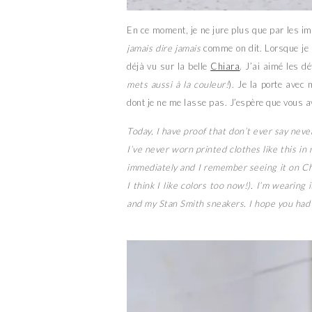
En ce moment, je ne jure plus que par les i
jamais dire jamais
comme on dit. Lorsque je 
déjà vu sur la belle
Chiara
. J’ai aimé les d
mets aussi à la couleur!
). Je la porte avec
dont je ne me lasse pas. J’espère que vous a
Today, I have proof that don’t ever say never
I’ve never worn printed clothes like this in m
immediately and I remember seeing it on Chiar
I think I like colors too now!). I’m wearin
and my Stan Smith sneakers. I hope you had 