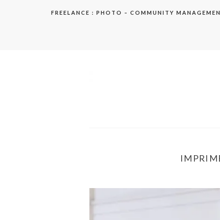
Aller
FREELANCE : PHOTO – COMMUNITY MANAGEME
au
contenu
elodie
IMPRIME