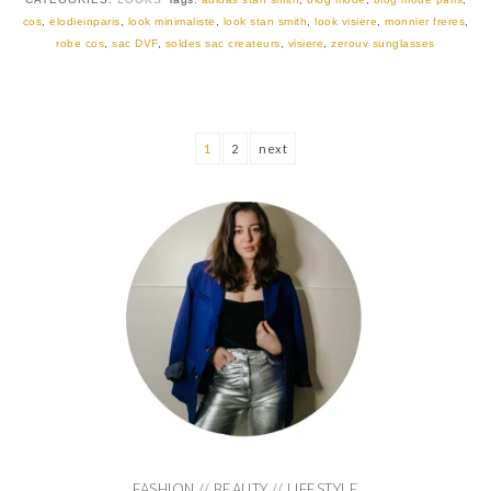
cos
,
elodieinparis
,
look minimaliste
,
look stan smith
,
look visiere
,
monnier freres
,
robe cos
,
sac DVF
,
soldes sac createurs
,
visiere
,
zerouv sunglasses
1
2
next
FASHION // BEAUTY // LIFESTYLE