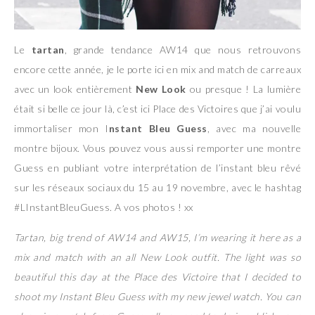
Le
tartan
, grande tendance AW14 que nous retrouvons
encore cette année, je le porte ici en mix and match de carreaux
avec un look entièrement
New Look
ou presque ! La lumière
était si belle ce jour là, c’est ici Place des Victoires que j’ai voulu
immortaliser mon I
nstant Bleu Guess
, avec ma nouvelle
montre bijoux. Vous pouvez vous aussi remporter une montre
Guess en publiant votre interprétation de l’instant bleu rêvé
sur les réseaux sociaux du 15 au 19 novembre, avec le hashtag
#LInstantBleuGuess. A vos photos ! xx
Tartan, big trend of AW14 and AW15, I’m wearing it here as a
mix and match with an all New Look outfit. The light was so
beautiful this day at the Place des Victoire that I decided to
shoot my Instant Bleu Guess with my new jewel watch. You can