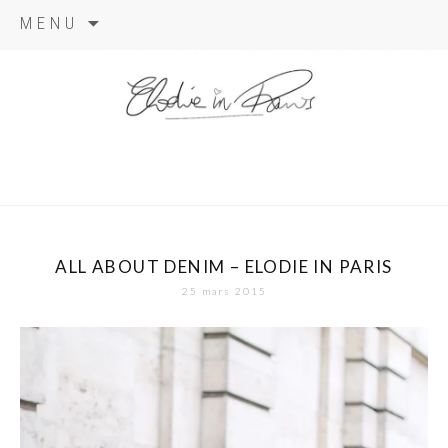
Aller
MENU
au
contenu
elodie in
paris
ALL ABOUT DENIM – ELODIE IN PARIS
25 mars 2015