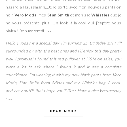
hasard à Haussmann…Je le porte avec mon nouveau pantalon
noir
Vero Moda
, mes
Stan Smith
et mon sac
Whistles
que je
ne vous présente plus. Un look à-la-cool qui j’espère vous
plaira ! Bon mercredi ! xx
Hello ! Today is a special day, I’m turning 25. Birthday girl ! I’ll
surrounded by with the best ones and I’ll enjoy this day pretty
well, I promise! I found this red pullover at H&M on sales, you
were a lot to ask where I found it and it was a complete
coincidence. I’m wearing it with my new black pants from Vero
Moda, Stan Smith from Adidas and my Whistles bag. A cool-
and-cosy outfit that I hope you’ll like ! Have a nice Wednesday
! xx
READ MORE