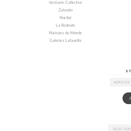
Vestiaire Collective
Zalando
Nocibé
La Redoute
Maisons du Monde
Galeries Lafayette
S
ADRESSE
EMAIL
ARCHIVES