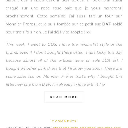
craqué sur une robe rose pale que je vous montrerai
prochainement. Cette semaine, j’ai aussi fait un tour sur
Monnier Frères
…et je suis tombée sur ce petit sac
DVF
soldé
pour trois fois rien. Je l’ai déjà vite adopté ! xx
This week, I went to COS. I love the minimalist style of the
brand, even if I don’t bought there often. I was lucky this day
because almost all of the articles were on sale 50% off. I
bought an other pink dress that I’ll show you soon. There are
some sales too on Monnier Frères that’s why I bought this
little new one from DVF, I’m already in love with it ! xx
READ MORE
7 COMMENTS
CATEGORIES:
LOOKS
Tags:
adidas stan smith
,
blog mode
,
blog mode paris
,