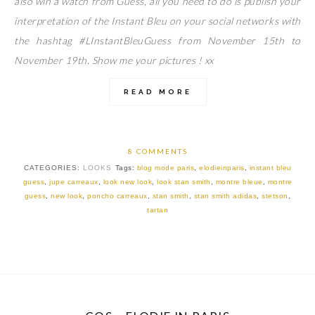
also win a watch from Guess, all you need to do is publish your
interpretation of the Instant Bleu on your social networks with
the hashtag #LInstantBleuGuess from November 15th to
November 19th. Show me your pictures ! xx
READ MORE
8 COMMENTS
CATEGORIES:
LOOKS
Tags:
blog mode paris
,
elodieinparis
,
instant bleu
guess
,
jupe carreaux
,
look new look
,
look stan smith
,
montre bleue
,
montre
guess
,
new look
,
poncho carreaux
,
stan smith
,
stan smith adidas
,
stetson
,
tartan