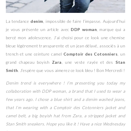
La tendance
denim
, impossible de faire l’impasse. Aujourd’hui
je vous présente un article avec
DDP woman
, marque qui a
bercé mon adolescence. J’ai choisi pour ce look une chemise
bleue légèrement transparente et un jean délavé, associés à un
trench et une ceinture camel
Comptoir des Cotonniers
, un
grand chapeau boyish
Zara
, une veste rayée et des
Stan
Smith
. J’espère que vous aimerez ce look bleu ! Bon Mercredi !
Denim trend is everywhere ! I’m presenting you today my
collaboration with DDP woman, a brand that I used to wear a
few years ago. I chose a blue shirt and a denim washed jeans,
that I’m wearing with a Comptoir des Cotonniers jacket and
camel belt, a big boyish hat from Zara, a stripped jacket and
Stan Smith sneakers. Hope you like it ! Have a nice Wednesday