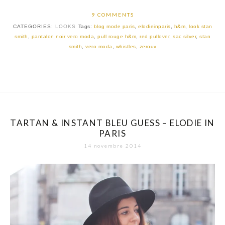
9 COMMENTS
CATEGORIES:
LOOKS
Tags:
blog mode paris
,
elodieinparis
,
h&m
,
look stan
smith
,
pantalon noir vero moda
,
pull rouge h&m
,
red pullover
,
sac silver
,
stan
smith
,
vero moda
,
whistles
,
zerouv
TARTAN & INSTANT BLEU GUESS – ELODIE IN
PARIS
14 novembre 2014