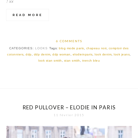
! xx
READ MORE
6 COMMENTS
CATEGORIES:
LOOKS
Tags:
blog mode paris
,
chapeau noir
,
comptoir des
cotonniers
,
ddp
,
ddp denim
,
ddp woman
,
elodieinparis
,
look denim
,
look jeans
,
look stan smith
,
stan smith
,
trench bleu
RED PULLOVER – ELODIE IN PARIS
11 février 2015