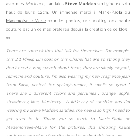
avec mes
Marlenee
, sandales
Steve Madden
vertigineuses du
haut de leurs 12cm. Un immense merci à
Marie-Paola
ou
Mademoiselle-Marie
pour les photos, ce shooting look haute
couture est un de mes préférés depuis la création de ce blog !
xx
There are some clothes that talk for themselves. For example,
this 3.1 Phillip Lim coat or this Chanel hat are so strong they
don’t need a long speech about them, they are simply elegant,
feminine and couture. I’m also wearing my new fragrance jean
from Salsa, perfect for spring/summer, it smells so good !
There are 5 different colors and perfumes : orange, apple,
strawberry, lime, blueberry… A little ray of sunshine and I’m
wearing my Steve Madden sandals, the heel is so high I need to
get used to it. Thank you so much to Marie-Paola or
Mademoiselle-Marie for the pictures, this shooting haute
couture is one of my favorite since I launched this blog ! xx