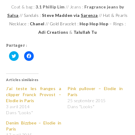
Coat & bag :
3.1 Phillip Lim
// Jeans :
Fragrance jeans by
Salsa
// Sandals :
Steve Madden via
Sarenza
// Hat & Pearls
Necklace :
Chanel
// Gold Bracelet :
Hop Hop Hop
– Rings :
Adi Creations
&
Talullah Tu
Partager :
C
C
l
l
i
i
q
q
u
u
Articles similaires
e
e
z
z
p
p
J’ai teste les franges a
Pink pullover – Elodie in
o
o
clipper Franck Provost –
Paris
u
u
r
r
Elodie in Paris
25 septembre 2015
p
p
3 avril 2014
Dans "Looks"
a
a
r
r
Dans "Looks"
t
t
a
a
Denim Bizzbee – Elodie in
g
g
e
e
Paris
r
r
17 avril 2015
s
s