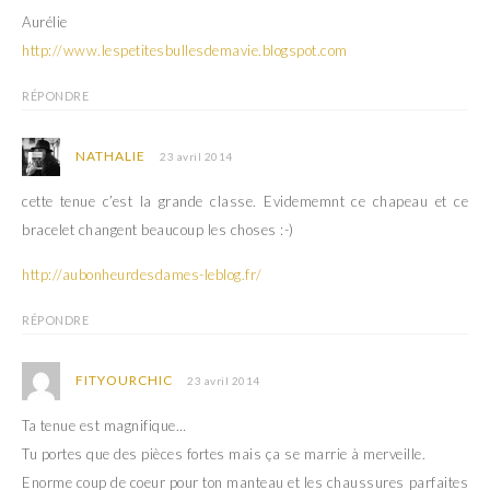
Aurélie
http://www.lespetitesbullesdemavie.blogspot.com
RÉPONDRE
NATHALIE
23 avril 2014
cette tenue c’est la grande classe. Evidememnt ce chapeau et ce
bracelet changent beaucoup les choses :-)
http://aubonheurdesdames-leblog.fr/
RÉPONDRE
FITYOURCHIC
23 avril 2014
Ta tenue est magnifique…
Tu portes que des pièces fortes mais ça se marrie à merveille.
Enorme coup de coeur pour ton manteau et les chaussures parfaites