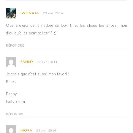
t
ê
r
t
e
r
IWONA46
)
e
23 avril 2014
)
Quelle élégance !! j’adore ce look !! et les shoes les shoes…mon
dieu qu’elles sont belles^^ ;)
RÉPONDRE
FANNY
23 avril 2014
Je crois que c’est aussi mon favori !
Bises
Fanny
tvotvp.com
RÉPONDRE
MORA
23 avril 2014