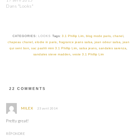
u
u
Dans "Looks"
r
r
T
F
w
a
i
c
t
e
t
b
e
o
r
o
CATEGORIES:
LOOKS
Tags:
3.1 Phillip Lim
,
blog mode paris
,
chanel
,
(
k
chapeau chanel
,
elodie in paris
,
fragrance jeans salsa
,
jean odeur salsa
,
jean
o
(
u
o
qui sent bon
,
sac pashli mini 3.1 Phillip Lim
,
salsa jeans
,
sandales sarenza
,
v
u
sandales steve madden
,
veste 3.1 Phillip Lim
r
v
e
r
d
e
a
d
n
a
s
n
u
s
n
u
e
n
22 COMMENTS
n
e
o
n
u
o
v
u
e
v
MILEX
23 avril 2014
l
e
l
l
e
l
Pretty great!
f
e
e
f
n
e
RÉPONDRE
ê
n