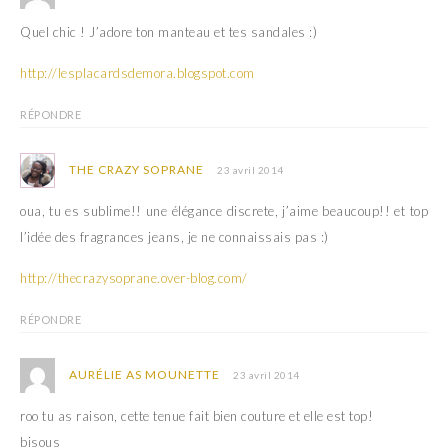
Quel chic ! J’adore ton manteau et tes sandales :)
http://lesplacardsdemora.blogspot.com
RÉPONDRE
THE CRAZY SOPRANE
23 avril 2014
oua, tu es sublime!! une élégance discrete, j’aime beaucoup!! et top
l’idée des fragrances jeans, je ne connaissais pas :)
http://thecrazysoprane.over-blog.com/
RÉPONDRE
AURÉLIE AS MOUNETTE
23 avril 2014
roo tu as raison, cette tenue fait bien couture et elle est top!
bisous