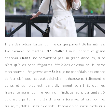
Il y a des pièces fortes, comme ça, qui parlent d’elles mêmes.
Par exemple, ce manteau
3.1 Phillip Lim
ou encore ce grand
chapeau
Chanel
ne demandent pas un grand discours, si ce
n’est qu’elles sont
élégantes, féminines et couture
. Je porte
mon nouveau
fragrance jean
Salsa
, je ne possédais pas encore
de jean clair pour cet été, celui-ci, slim, épouse parfaitement le
corps et qui plus est, sent divinement bon ! Et oui, les
fragrance jeans, comme leur nom l’indique, sont parfumés : 5
coloris, 5 parfums fruités différents (orange, citron, pomme,
fraise, myrtille). Un brin de soleil, l’occasion de sortir pieds-nus