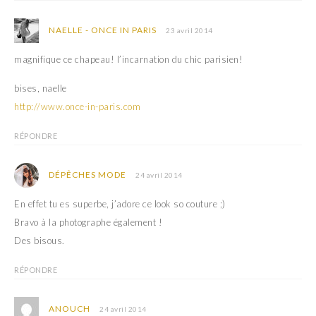
NAELLE - ONCE IN PARIS
23 avril 2014
magnifique ce chapeau! l’incarnation du chic parisien!
bises, naelle
http://www.once-in-paris.com
RÉPONDRE
DÉPÊCHES MODE
24 avril 2014
En effet tu es superbe, j’adore ce look so couture ;)
Bravo à la photographe également !
Des bisous.
RÉPONDRE
ANOUCH
24 avril 2014