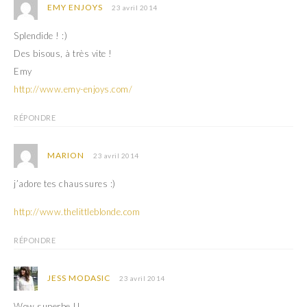
EMY ENJOYS
23 avril 2014
Splendide ! :)
Des bisous, à très vite !
Emy
http://www.emy-enjoys.com/
RÉPONDRE
MARION
23 avril 2014
j’adore tes chaussures :)
http://www.thelittleblonde.com
RÉPONDRE
JESS MODASIC
23 avril 2014
Wow superbe !!