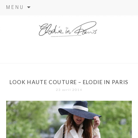
Aller
MENU
au
contenu
elodie in
paris
LOOK HAUTE COUTURE – ELODIE IN PARIS
23 avril 2014