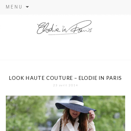
Aller
MENU
au
contenu
elodie in
paris
LOOK HAUTE COUTURE – ELODIE IN PARIS
23 avril 2014