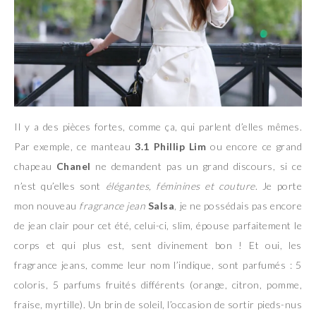
Il y a des pièces fortes, comme ça, qui parlent d’elles mêmes.
Par exemple, ce manteau
3.1 Phillip Lim
ou encore ce grand
chapeau
Chanel
ne demandent pas un grand discours, si ce
n’est qu’elles sont
élégantes, féminines et couture
. Je porte
mon nouveau
fragrance jean
Salsa
, je ne possédais pas encore
de jean clair pour cet été, celui-ci, slim, épouse parfaitement le
corps et qui plus est, sent divinement bon ! Et oui, les
fragrance jeans, comme leur nom l’indique, sont parfumés : 5
coloris, 5 parfums fruités différents (orange, citron, pomme,
fraise, myrtille). Un brin de soleil, l’occasion de sortir pieds-nus