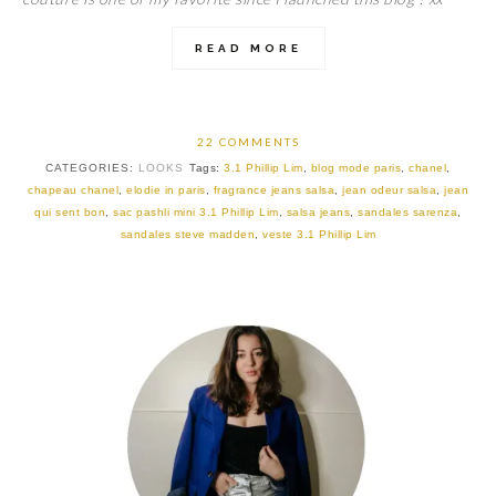
READ MORE
22 COMMENTS
CATEGORIES:
LOOKS
Tags:
3.1 Phillip Lim
,
blog mode paris
,
chanel
,
chapeau chanel
,
elodie in paris
,
fragrance jeans salsa
,
jean odeur salsa
,
jean
qui sent bon
,
sac pashli mini 3.1 Phillip Lim
,
salsa jeans
,
sandales sarenza
,
sandales steve madden
,
veste 3.1 Phillip Lim