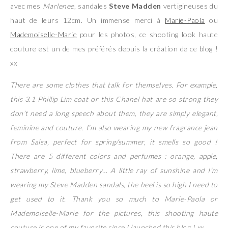
avec mes
Marlenee
, sandales
Steve Madden
vertigineuses du
haut de leurs 12cm. Un immense merci à
Marie-Paola
ou
Mademoiselle-Marie
pour les photos, ce shooting look haute
couture est un de mes préférés depuis la création de ce blog !
xx
There are some clothes that talk for themselves. For example,
this 3.1 Phillip Lim coat or this Chanel hat are so strong they
don’t need a long speech about them, they are simply elegant,
feminine and couture. I’m also wearing my new fragrance jean
from Salsa, perfect for spring/summer, it smells so good !
There are 5 different colors and perfumes : orange, apple,
strawberry, lime, blueberry… A little ray of sunshine and I’m
wearing my Steve Madden sandals, the heel is so high I need to
get used to it. Thank you so much to Marie-Paola or
Mademoiselle-Marie for the pictures, this shooting haute
couture is one of my favorite since I launched this blog ! xx