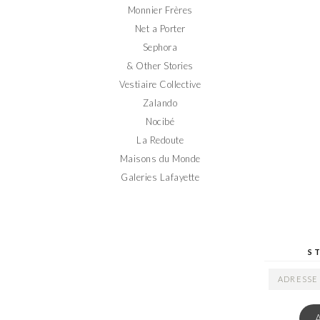
Monnier Frères
Net a Porter
Sephora
& Other Stories
Vestiaire Collective
Zalando
Nocibé
La Redoute
Maisons du Monde
Galeries Lafayette
S
ADRESSE
EMAIL