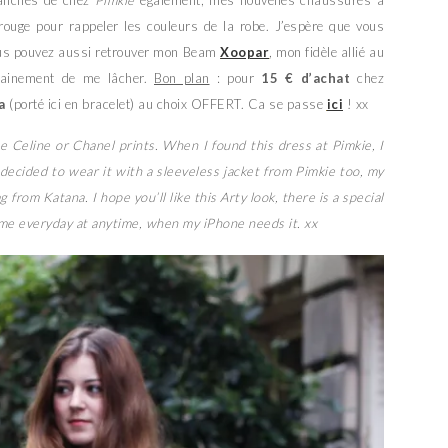
ouge pour rappeler les couleurs de la robe. J’espère que vous
vous pouvez aussi retrouver mon Beam
Xoopar
, mon fidèle allié au
dainement de me lâcher.
Bon plan
: pour
15 € d’achat
chez
a
(porté ici en bracelet) au choix OFFERT. Ca se passe
ici
! xx
he Celine or Chanel prints. When I found this dress at Pimkie, I
 decided to wear it with a sleeveless jacket from Pimkie too, my
rom Katana. I hope you’ll like this Arty look, there is a special
 me everyday at anytime, when my iPhone needs it. xx