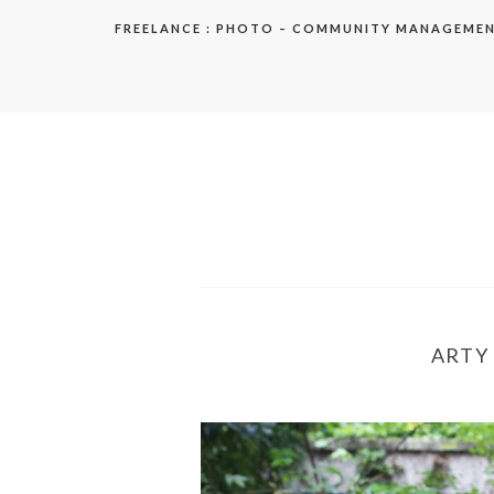
Aller
FREELANCE : PHOTO – COMMUNITY MANAGEME
au
contenu
elodie
ARTY 