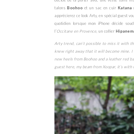
talons
Boohoo
et un sac en cuir
Katana
r
apprécierez ce look Arty, en spécial guest 
quotidien lorsque mon iPhone décide sou
l’
Occitane en Provence
, un collier
Hipanem
Arty trend, can’t possible to miss it with t
knew right away that it will become mine. I
new heels from Boohoo and a leather red bag f
guest here, my beam from Xoopar, it’s with