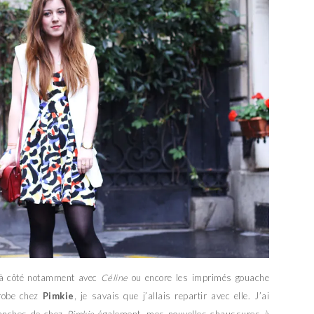
 à côté notamment avec
Céline
ou encore les imprimés gouache
 robe chez
Pimkie
, je savais que j’allais repartir avec elle. J’ai
manches de chez
Pimkie
également, mes nouvelles chaussures à