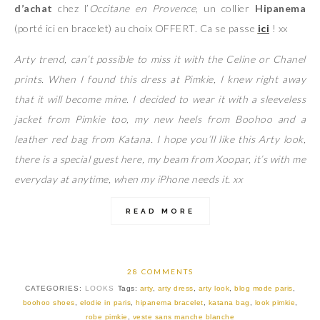
d’achat
chez l’
Occitane en Provence
, un collier
Hipanema
(porté ici en bracelet) au choix OFFERT. Ca se passe
ici
! xx
Arty trend, can’t possible to miss it with the Celine or Chanel
prints. When I found this dress at Pimkie, I knew right away
that it will become mine. I decided to wear it with a sleeveless
jacket from Pimkie too, my new heels from Boohoo and a
leather red bag from Katana. I hope you’ll like this Arty look,
there is a special guest here, my beam from Xoopar, it’s with me
everyday at anytime, when my iPhone needs it. xx
READ MORE
28 COMMENTS
CATEGORIES:
LOOKS
Tags:
arty
,
arty dress
,
arty look
,
blog mode paris
,
boohoo shoes
,
elodie in paris
,
hipanema bracelet
,
katana bag
,
look pimkie
,
robe pimkie
,
veste sans manche blanche