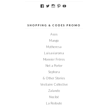
Voir
Voir
Voir
Voir
Voir
le
le
le
le
le
profil
profil
profil
profil
profil
de
de
de
de
de
Elodieinparis
Elodieinparis
Elodieinparis
Elodieinparis
Elodieinparis
sur
sur
sur
sur
sur
SHOPPING & CODES PROMO
Facebook
Twitter
Instagram
Pinterest
YouTube
Asos
Mango
Mytheresa
Luisaviaroma
Monnier Frères
Net a Porter
Sephora
& Other Stories
Vestiaire Collective
Zalando
Nocibé
La Redoute