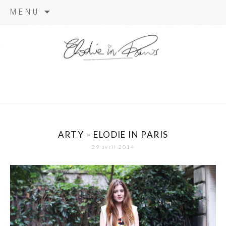
Aller
MENU
au
contenu
elodie in
paris
ARTY – ELODIE IN PARIS
29 avril 2014