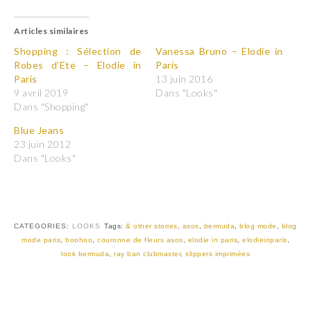
i
i
q
q
u
u
Articles similaires
e
e
z
z
p
p
Shopping : Sélection de
Vanessa Bruno – Elodie in
o
o
Robes d’Ete – Elodie in
Paris
u
u
r
r
Paris
13 juin 2016
p
p
9 avril 2019
Dans "Looks"
a
a
r
r
Dans "Shopping"
t
t
a
a
Blue Jeans
g
g
e
e
23 juin 2012
r
r
Dans "Looks"
s
s
u
u
r
r
T
F
w
a
i
c
t
e
t
b
CATEGORIES:
LOOKS
Tags:
& other stories
,
asos
,
bermuda
,
blog mode
,
blog
e
o
r
o
mode paris
,
boohoo
,
couronne de fleurs asos
,
elodie in paris
,
elodieinparis
,
(
k
look bermuda
,
ray ban clubmaster
,
slippers imprimées
o
(
u
o
v
u
r
v
e
r
d
e