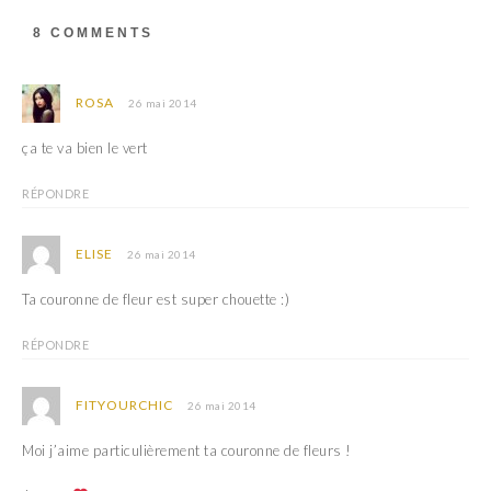
a
d
n
a
s
n
8 COMMENTS
u
s
n
u
e
n
n
e
o
n
ROSA
26 mai 2014
u
o
v
u
e
v
ça te va bien le vert
l
e
l
l
e
l
RÉPONDRE
f
e
e
f
n
e
ê
n
ELISE
26 mai 2014
t
ê
r
t
e
r
Ta couronne de fleur est super chouette :)
)
e
)
RÉPONDRE
FITYOURCHIC
26 mai 2014
Moi j’aime particulièrement ta couronne de fleurs !