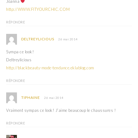
Joanna
http://WWW.FITYOURCHIC.COM
RÉPONDRE
DELTREYLICIOUS
26 mai 2014
Sympa ce look!
Deltreylicious
http://blackbeauty-mode-tendance.eklablog.com
RÉPONDRE
TIPHAINE
26 mai 2014
Vraiment sympas ce look! J’aime beaucoup le chaussures !
RÉPONDRE