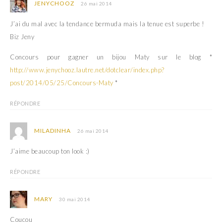
JENYCHOOZ
26 mai 2014
J’ai du mal avec la tendance bermuda mais la tenue est superbe !
Biz Jeny
Concours pour gagner un bijou Maty sur le blog *
http://www.jenychooz.lautre.net/dotclear/index.php?
post/2014/05/25/Concours-Maty
*
RÉPONDRE
MILADINHA
26 mai 2014
J’aime beaucoup ton look :)
RÉPONDRE
MARY
30 mai 2014
Coucou