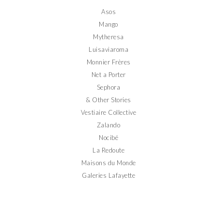
Facebook
Twitter
Instagram
Pinterest
YouTube
Asos
Mango
Mytheresa
Luisaviaroma
Monnier Frères
Net a Porter
Sephora
& Other Stories
Vestiaire Collective
Zalando
Nocibé
La Redoute
Maisons du Monde
Galeries Lafayette