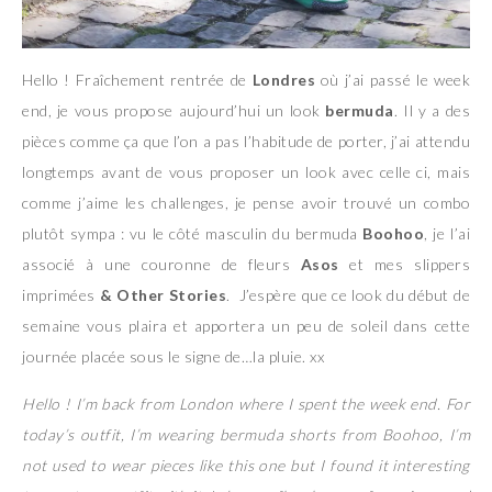
Hello ! Fraîchement rentrée de
Londres
où j’ai passé le week
end, je vous propose aujourd’hui un look
bermuda
. Il y a des
pièces comme ça que l’on a pas l’habitude de porter, j’ai attendu
longtemps avant de vous proposer un look avec celle ci, mais
comme j’aime les challenges, je pense avoir trouvé un combo
plutôt sympa : vu le côté masculin du bermuda
Boohoo
, je l’ai
associé à une couronne de fleurs
Asos
et mes slippers
imprimées
& Other Stories
. J’espère que ce look du début de
semaine vous plaira et apportera un peu de soleil dans cette
journée placée sous le signe de…la pluie. xx
Hello ! I’m back from London where I spent the week end. For
today’s outfit, I’m wearing bermuda shorts from Boohoo, I’m
not used to wear pieces like this one but I found it interesting