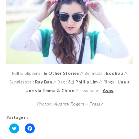
Pull & Slippers :
& Other Stories
// Bermuda :
Boohoo
//
Sunglasses :
Ray Ban
// Bag :
3.1 Phillip Lim
// Rings :
Une a
Une via Emma & Chloe
// Headband :
Asos
Photos :
Audrey Rogers – Frassy
Partager :
C
C
l
l