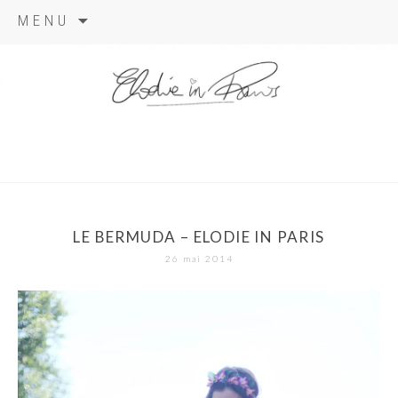
Aller
MENU
au
contenu
elodie in
paris
LE BERMUDA – ELODIE IN PARIS
26 mai 2014