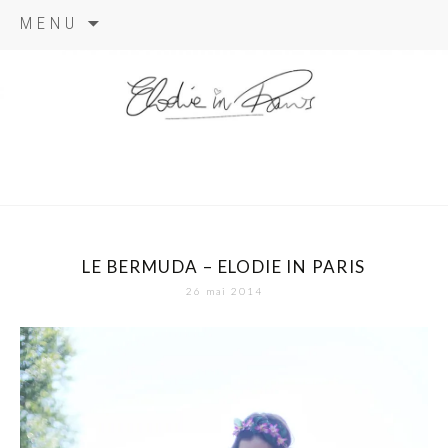
Aller
MENU
au
contenu
elodie in
paris
LE BERMUDA – ELODIE IN PARIS
26 mai 2014