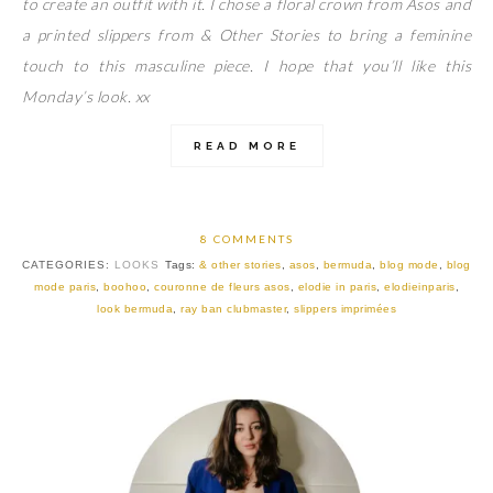
to create an outfit with it. I chose a floral crown from Asos and
a printed slippers from & Other Stories to bring a feminine
touch to this masculine piece. I hope that you’ll like this
Monday’s look. xx
READ MORE
8 COMMENTS
CATEGORIES:
LOOKS
Tags:
& other stories
,
asos
,
bermuda
,
blog mode
,
blog
mode paris
,
boohoo
,
couronne de fleurs asos
,
elodie in paris
,
elodieinparis
,
look bermuda
,
ray ban clubmaster
,
slippers imprimées