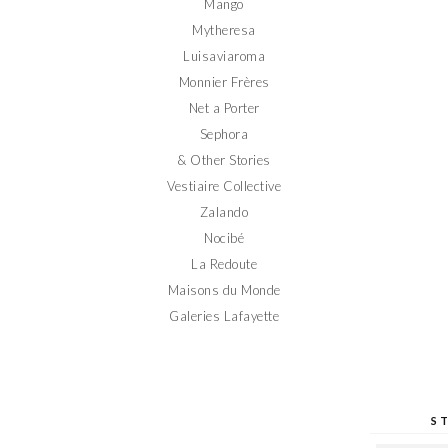
Mango
Mytheresa
Luisaviaroma
Monnier Frères
Net a Porter
Sephora
& Other Stories
Vestiaire Collective
Zalando
Nocibé
La Redoute
Maisons du Monde
Galeries Lafayette
S