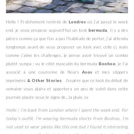
Hello ! Fraîchement rentrée de
Londres
où j’ai passé le week
end, je vous propose aujourd’hui un look
bermuda
. Il y a des
pièces comme ça que l’on a pas l’habitude de porter, j’ai attendu
longtemps avant de vous proposer un look avec celle ci, mais
comme j’aime les challenges, je pense avoir trouvé un combo
plutôt sympa : vu le côté masculin du bermuda
Boohoo
, je l’ai
associé à une couronne de fleurs
Asos
et mes slippers
imprimées
& Other Stories
. J’espère que ce look du début de
semaine vous plaira et apportera un peu de soleil dans cette
journée placée sous le signe de…la pluie. xx
Hello ! I’m back from London where I spent the week end. For
today’s outfit, I’m wearing bermuda shorts from Boohoo, I’m
not used to wear pieces like this one but I found it interesting