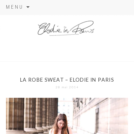
Aller
MENU
au
contenu
elodie in
paris
LA ROBE SWEAT – ELODIE IN PARIS
28 mai 2014