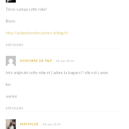
e
v
l
e
Trèsn sympa cette robe!
l
l
e
l
f
e
e
f
Bises
n
e
ê
n
t
ê
http://aubonheurdesdames-leblog.fr/
r
t
e
r
)
e
RÉPONDRE
)
NORORRE DE P&P
28 mai 2014
très originale cette robe et j’adore ta bagues!! elle est canon
biz
aurore
RÉPONDRE
MATHILDE
28 mai 2014