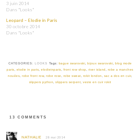
p
p
3 juin 2014
a
a
r
r
Dans "Looks"
t
t
a
a
Leopard – Elodie in Paris
g
g
e
e
30 octobre 2014
r
r
Dans "Looks"
s
s
u
u
r
r
T
F
w
a
i
c
t
e
t
b
CATEGORIES:
LOOKS
Tags:
bague swarovski
,
bijoux swarovski
,
blog mode
e
o
r
o
paris
,
elodie in paris
,
elodieinparis
,
front row shop
,
river island
,
robe a manches
(
k
nouées
,
robe front row
,
robe rose
,
robe sweat
,
rokit london
,
sac a dos en cuir
,
o
(
u
o
slippers python
,
slippers serpent
,
veste en cuir rokit
v
u
r
v
e
r
d
e
a
d
n
a
s
n
u
s
13 COMMENTS
n
u
e
n
n
e
o
n
u
o
NATHALIE
28 mai 2014
v
u