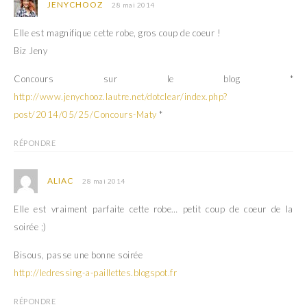
JENYCHOOZ
28 mai 2014
Elle est magnifique cette robe, gros coup de coeur !
Biz Jeny
Concours sur le blog *
http://www.jenychooz.lautre.net/dotclear/index.php?
post/2014/05/25/Concours-Maty
*
RÉPONDRE
ALIAC
28 mai 2014
Elle est vraiment parfaite cette robe… petit coup de coeur de la
soirée ;)
Bisous, passe une bonne soirée
http://ledressing-a-paillettes.blogspot.fr
RÉPONDRE