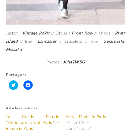
Jacket :
Vintage Rokit
// Dress :
Front Row
// Shoes :
River
Island
// Bag :
Lancaster
// Bracelets & Ring :
Swarovski,
Messika
Photos :
JuliaTWBG
Partager :
C
C
l
l
i
i
q
q
u
u
Articles similaires
e
e
z
z
p
p
La Combi Fleurie
Arty – Elodie in Paris
o
o
*Concours Ursul Paris* –
29 avril 2014
u
u
r
r
Elodie in Paris
Dans "Looks"