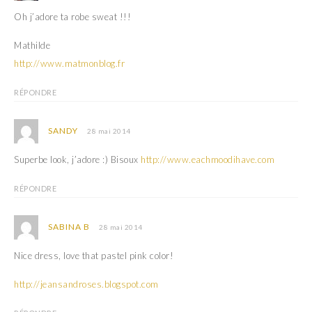
Oh j’adore ta robe sweat !!!
Mathilde
http://www.matmonblog.fr
RÉPONDRE
SANDY
28 mai 2014
Superbe look, j’adore :) Bisoux
http://www.eachmoodihave.com
RÉPONDRE
SABINA B
28 mai 2014
Nice dress, love that pastel pink color!
http://jeansandroses.blogspot.com