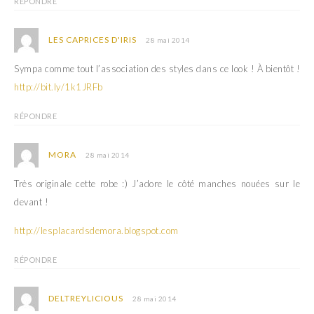
RÉPONDRE
LES CAPRICES D'IRIS
28 mai 2014
Sympa comme tout l’association des styles dans ce look ! À bientôt !
http://bit.ly/1k1JRFb
RÉPONDRE
MORA
28 mai 2014
Très originale cette robe :) J’adore le côté manches nouées sur le
devant !
http://lesplacardsdemora.blogspot.com
RÉPONDRE
DELTREYLICIOUS
28 mai 2014