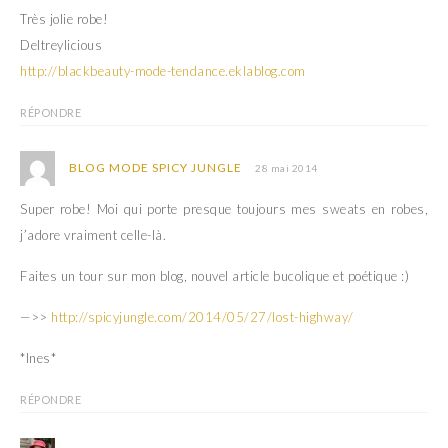
Très jolie robe!
Deltreylicious
http://blackbeauty-mode-tendance.eklablog.com
RÉPONDRE
BLOG MODE SPICY JUNGLE
28 mai 2014
Super robe! Moi qui porte presque toujours mes sweats en robes,
j’adore vraiment celle-là.
Faites un tour sur mon blog, nouvel article bucolique et poétique :)
—>>
http://spicyjungle.com/2014/05/27/lost-highway/
*Ines*
RÉPONDRE